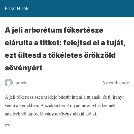
Friss Hirek
A jeli arborétum főkertésze
elárulta a titkot: felejtsd el a tuját,
ezt ültesd a tökéletes örökzöld
sövényért
admin
3 months ago
A jeli főkertész szerint ideje búcsút inteni a tujának, és új irányt
venni a kertekben. A szakember 3 olyan növényt is kiemelt,
amelyekből tartós, látványos sövény alakítható ki.