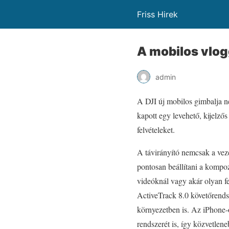
Friss Hirek
A mobilos vlog
admin
A DJI új mobilos gimbalja n
kapott egy levehető, kijelzős 
felvételeket.
A távirányító nemcsak a vezé
pontosan beállítani a kompoz
videóknál vagy akár olyan fe
ActiveTrack 8.0 követőrendsz
környezetben is. Az iPhone
rendszerét is, így közvetlen