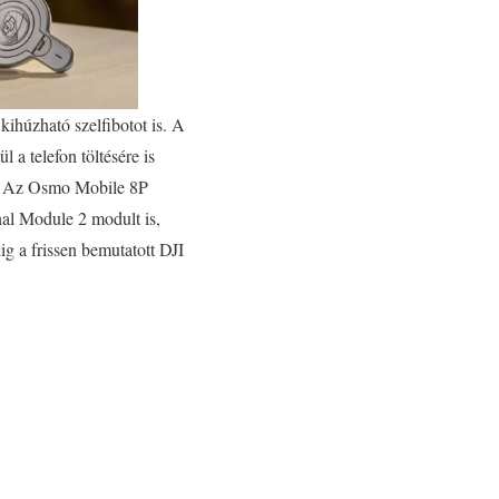
kihúzható szelfibotot is. A
a telefon töltésére is
ők. Az Osmo Mobile 8P
nal Module 2 modult is,
ig a frissen bemutatott DJI