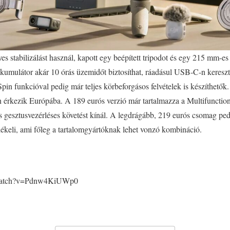
 stabilizálást használ, kapott egy beépített tripodot és egy 215 mm-es 
umulátor akár 10 órás üzemidőt biztosíthat, ráadásul USB-C-n keresztül 
Spin funkcióval pedig már teljes körbeforgásos felvételek is készíthet
 érkezik Európába. A 189 eurós verzió már tartalmazza a Multifunctio
s gesztusvezérléses követést kínál. A legdrágább, 219 eurós csomag ped
lékeli, ami főleg a tartalomgyártóknak lehet vonzó kombináció.
/watch?v=Pdnw4KiUWp0