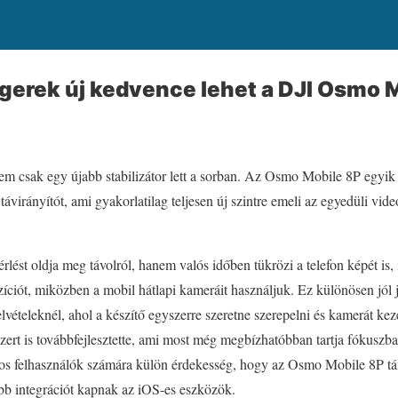
gerek új kedvence lehet a DJI Osmo 
em csak egy újabb stabilizátor lett a sorban. Az Osmo Mobile 8P egyik
távirányítót, ami gyakorlatilag teljesen új szintre emeli az egyedüli vide
rlést oldja meg távolról, hanem valós időben tükrözi a telefon képét is
íciót, miközben a mobil hátlapi kameráit használjuk. Ez különösen jól 
lvételeknél, ahol a készítő egyszerre szeretne szerepelni és kamerát ke
ert is továbbfejlesztette, ami most még megbízhatóbban tartja fókuszban
-os felhasználók számára külön érdekesség, hogy az Osmo Mobile 8P 
ebb integrációt kapnak az iOS-es eszközök.