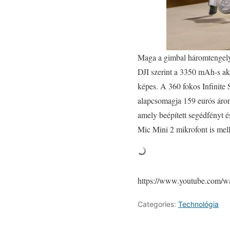
Maga a gimbal háromtengelyes
DJI szerint a 3350 mAh-s akk
képes. A 360 fokos Infinite 
alapcsomagja 159 eurós áron
amely beépített segédfényt é
Mic Mini 2 mikrofont is mel
https://www.youtube.com
Categories:
Technológia