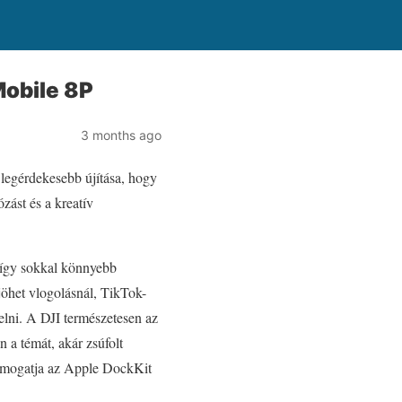
Mobile 8P
3 months ago
 legérdekesebb újítása, hogy
ózást és a kreatív
, így sokkal könnyebb
jöhet vlogolásnál, TikTok-
zelni. A DJI természetesen az
 a témát, akár zsúfolt
támogatja az Apple DockKit