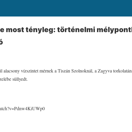
de most tényleg: történelmi mélypont
ó
 alacsony vízszintet mérnek a Tiszán Szolnoknál, a Zagyva torkolatánál
zelébe süllyedt.
/watch?v=Pdnw4KiUWp0