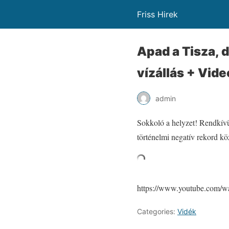
Friss Hirek
Apad a Tisza, 
vízállás + Vide
admin
Sokkoló a helyzet! Rendkívül
történelmi negatív rekord kö
https://www.youtube.com
Categories:
Vidék