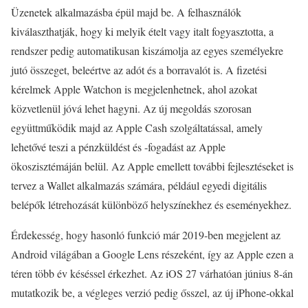
Üzenetek alkalmazásba épül majd be. A felhasználók
kiválaszthatják, hogy ki melyik ételt vagy italt fogyasztotta, a
rendszer pedig automatikusan kiszámolja az egyes személyekre
jutó összeget, beleértve az adót és a borravalót is. A fizetési
kérelmek Apple Watchon is megjelenhetnek, ahol azokat
közvetlenül jóvá lehet hagyni. Az új megoldás szorosan
együttműködik majd az Apple Cash szolgáltatással, amely
lehetővé teszi a pénzküldést és -fogadást az Apple
ökoszisztémáján belül. Az Apple emellett további fejlesztéseket is
tervez a Wallet alkalmazás számára, például egyedi digitális
belépők létrehozását különböző helyszínekhez és eseményekhez.
Érdekesség, hogy hasonló funkció már 2019-ben megjelent az
Android világában a Google Lens részeként, így az Apple ezen a
téren több év késéssel érkezhet. Az iOS 27 várhatóan június 8-án
mutatkozik be, a végleges verzió pedig ősszel, az új iPhone-okkal