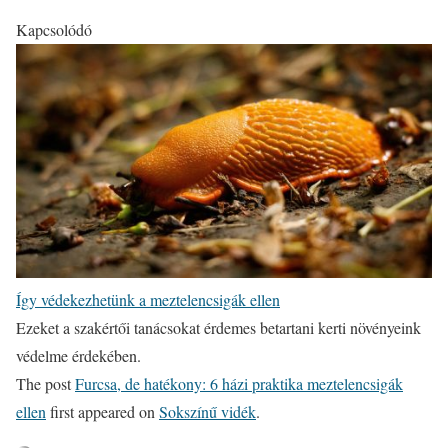
Kapcsolódó
Így védekezhetünk a meztelencsigák ellen
Ezeket a szakértői tanácsokat érdemes betartani kerti növényeink
védelme érdekében.
The post
Furcsa, de hatékony: 6 házi praktika meztelencsigák
ellen
first appeared on
Sokszínű vidék
.