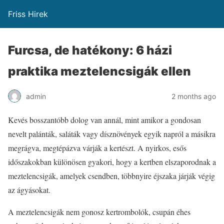
Friss Hirek
Furcsa, de hatékony: 6 házi
praktika meztelencsigák ellen
admin
2 months ago
Kevés bosszantóbb dolog van annál, mint amikor a gondosan
nevelt palánták, saláták vagy dísznövények egyik napról a másikra
megrágva, megtépázva várják a kertészt. A nyirkos, esős
időszakokban különösen gyakori, hogy a kertben elszaporodnak a
meztelencsigák, amelyek csendben, többnyire éjszaka járják végig
az ágyásokat.
A meztelencsigák nem gonosz kertrombolók, csupán éhes