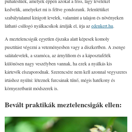
puhatestűek, amelyek éppen azokat a friss, lágy leveleket
kedvelik, amelyeket mi is féltve gondozunk. Jelenlétüket
szabálytalanul kirágott levelek, valamint a talajon és növényeken
látható csillogó nyálkacsíkok árulják el, írja az
edenkert.hu
.
A meztelencsigák egyetlen éjszaka alatt képesek komoly
pusztítást végezni a veteményesben vagy a díszkertben. A zsenge
salátalevelek, a szamóca, az árnyliliom és a káposztafélék
különösen nagy veszélyben vannak, ha ezek a nyálkás kis
kártevők elszaporodnak. Szerencsére nem kell azonnal vegyszeres
irtáshoz nyúlni: léteznek furcsának tűnő, mégis hatékony és
környezetbarát módszerek is.
Bevált praktikák meztelencsigák ellen: