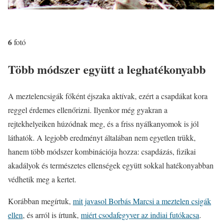
6
fotó
Több módszer együtt a leghatékonyabb
A meztelencsigák főként éjszaka aktívak, ezért a csapdákat kora
reggel érdemes ellenőrizni. Ilyenkor még gyakran a
rejtekhelyeiken húzódnak meg, és a friss nyálkanyomok is jól
láthatók. A legjobb eredményt általában nem egyetlen trükk,
hanem több módszer kombinációja hozza: csapdázás, fizikai
akadályok és természetes ellenségek együtt sokkal hatékonyabban
védhetik meg a kertet.
Korábban megírtuk,
mit javasol Borbás Marcsi a meztelen csigák
ellen
, és arról is írtunk,
miért csodafegyver az indiai futókacsa
.