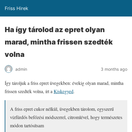
Friss Hirek
Ha így tárolod az epret olyan
marad, mintha frissen szedték
volna
admin
3 months ago
Így tároljuk a friss epret üvegekben: évekig olyan marad, mintha
frissen szedték volna, írt a
Kiskegyed
.
A friss epret cukor nélkül, üvegekben tárolom, egyszerű
vízfürdős befőzési módszerrel, citromlével, hogy természetes
módon tartósítsam