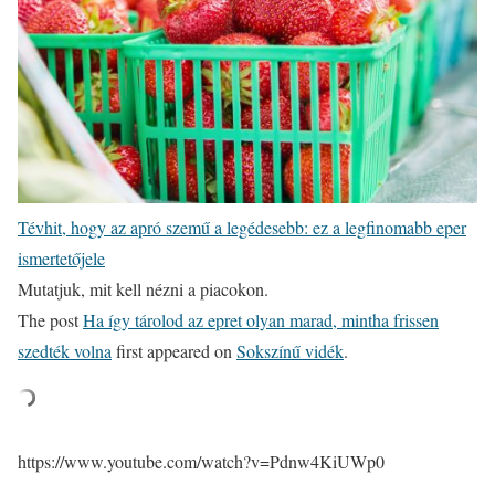
Tévhit, hogy az apró szemű a legédesebb: ez a legfinomabb eper
ismertetőjele
Mutatjuk, mit kell nézni a piacokon.
The post
Ha így tárolod az epret olyan marad, mintha frissen
szedték volna
first appeared on
Sokszínű vidék
.
https://www.youtube.com/watch?v=Pdnw4KiUWp0