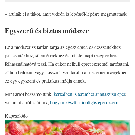
– árulták el a titkot, amit videón is lépésről-lépésre megmutatnak.
Egyszerű és biztos módszer
Ez a módszer szilárdan tartja az egész epret, és desszertekhez,
palacsintákhoz, süteményekhez és mindennapi receptekhez
felhasználhatóvá teszi. Ha cukor nélküli epret szeretnél tartósítani,
otthon befőzni, vagy hosszú távon tárolni a friss epret üvegekben,
ez egy egyszerű és praktikus módja ennek.
Mint arról beszámoltunk,
kertedben is teremhet ananászízű eper
,
valamint arról is írtunk,
hogyan készül a topligás eperdzsem
.
Kapcsolódó