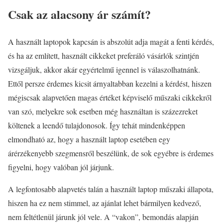
Csak az alacsony ár számít?
A használt laptopok kapcsán is abszolút adja magát a fenti kérdés,
és ha az említett, használt cikkeket preferáló vásárlók szintjén
vizsgáljuk, akkor akár egyértelmű igennel is válaszolhatnánk.
Ettől persze érdemes kicsit árnyaltabban kezelni a kérdést, hiszen
mégiscsak alapvetően magas értéket képviselő műszaki cikkekről
van szó, melyekre sok esetben még használtan is százezreket
költenek a leendő tulajdonosok. Így tehát mindenképpen
elmondható az, hogy a használt laptop esetében egy
árérzékenyebb szegmensről beszélünk, de sok egyébre is érdemes
figyelni, hogy valóban jól járjunk.
A legfontosabb alapvetés talán a használt laptop műszaki állapota,
hiszen ha ez nem stimmel, az ajánlat lehet bármilyen kedvező,
nem feltétlenül járunk jól vele. A “vakon”, bemondás alapján