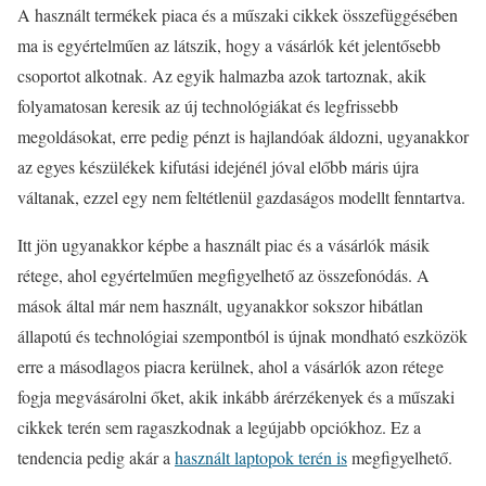
A használt termékek piaca és a műszaki cikkek összefüggésében
ma is egyértelműen az látszik, hogy a vásárlók két jelentősebb
csoportot alkotnak. Az egyik halmazba azok tartoznak, akik
folyamatosan keresik az új technológiákat és legfrissebb
megoldásokat, erre pedig pénzt is hajlandóak áldozni, ugyanakkor
az egyes készülékek kifutási idejénél jóval előbb máris újra
váltanak, ezzel egy nem feltétlenül gazdaságos modellt fenntartva.
Itt jön ugyanakkor képbe a használt piac és a vásárlók másik
rétege, ahol egyértelműen megfigyelhető az összefonódás. A
mások által már nem használt, ugyanakkor sokszor hibátlan
állapotú és technológiai szempontból is újnak mondható eszközök
erre a másodlagos piacra kerülnek, ahol a vásárlók azon rétege
fogja megvásárolni őket, akik inkább árérzékenyek és a műszaki
cikkek terén sem ragaszkodnak a legújabb opciókhoz. Ez a
tendencia pedig akár a
használt laptopok terén is
megfigyelhető.