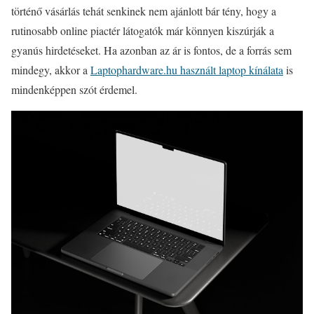
történő vásárlás tehát senkinek nem ajánlott bár tény, hogy a
rutinosabb online piactér látogatók már könnyen kiszúrják a
gyanús hirdetéseket. Ha azonban az ár is fontos, de a forrás sem
mindegy, akkor a
Laptophardware.hu használt laptop kínálata
is
mindenképpen szót érdemel.