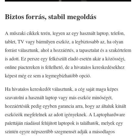
Biztos forrás, stabil megoldás
A műszaki cikkek terén, legyen az egy használt laptop, telefon,
tablet, TV vagy bármilyen eszköz, a legbiztosabb az, ha olyan
forrást választunk, ahol a hozzáértés, a tapasztalat és a szakértelem
is adott. Ez persze egy felkészült eladó esetén akár a közösségi,
online piactereken is fellelhető, de a hivatalos kereskedésekhez
képest még ez sem a legmegbízhatóbb opció.
Ha hivatalos kereskedőt választunk, a cég saját maga képes
szavatolni a használt laptop vagy más eszköz minőségét,
hozzáértésük pedig egyben garancia arra, hogy az általuk kínált
eszközök megfelelnek az adott igényeknek. A Laptophardware
palettáján ráadásul felújított laptopok is találhatók, melyek egy
szintén egyre népszerűbb szegmensét adják a másodlagos