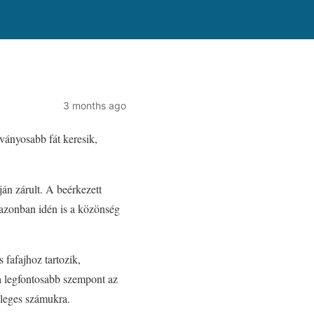
3 months ago
ványosabb fát keresik,
án zárult. A beérkezett
l azonban idén is a közönség
 fafajhoz tartozik,
a legfontosabb szempont az
nleges számukra.