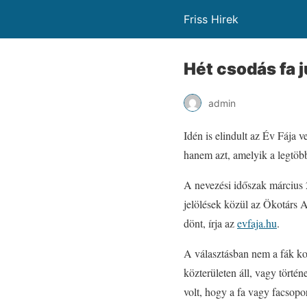
Friss Hirek
Hét csodás fa j
admin
Idén is elindult az Év Fája
hanem azt, amelyik a legtöbb
A nevezési időszak március 2
jelölések közül az Ökotárs A
dönt, írja az
evfaja.hu
.
A választásban nem a fák kora
közterületen áll, vagy tört
volt, hogy a fa vagy facsopo