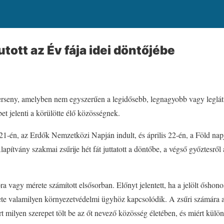
utott az Év fája idei döntőjébe
 verseny, amelyben nem egyszerűen a legidősebb, legnagyobb vagy leglát
et jelenti a körülötte élő közösségnek.
1-én, az Erdők Nemzetközi Napján indult, és április 22-én, a Föld napj
lapítvány szakmai zsűrije hét fát juttatott a döntőbe, a végső győztesrő
 vagy mérete számított elsősorban. Előnyt jelentett, ha a jelölt őshonos
énete valamilyen környezetvédelmi ügyhöz kapcsolódik. A zsűri számára 
rt milyen szerepet tölt be az őt nevező közösség életében, és miért külö