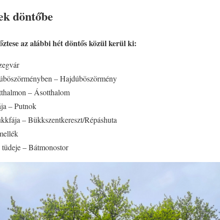
tek döntőbe
ztese az alábbi hét döntős közül kerül ki:
zegvár
jdúböszörményben – Hajdúböszörmény
tthalmon – Ásotthalom
ája – Putnok
bükkfája – Bükkszentkereszt/Répáshuta
mellék
s tüdeje – Bátmonostor