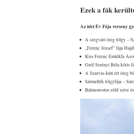
Ezek a fák kerül
Az idei Év Fája verseny győ
A szegvári öreg tölgy – S
„Ferenc József” fája Ha
Kiss Ferenc Emlékfa Áso
Gróf Serényi Béla kőris f
A Szarvas-kúti rét öreg 
Sármellék tölgyfája – Sár
Bátmonostor zöld szíve é