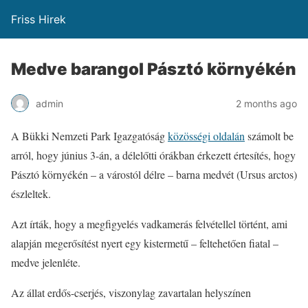
Friss Hirek
Medve barangol Pásztó környékén
admin
2 months ago
A Bükki Nemzeti Park Igazgatóság
közösségi oldalán
számolt be
arról, hogy június 3-án, a délelőtti órákban érkezett értesítés, hogy
Pásztó környékén – a várostól délre – barna medvét (Ursus arctos)
észleltek.
Azt írták, hogy a megfigyelés vadkamerás felvétellel történt, ami
alapján megerősítést nyert egy kistermetű – feltehetően fiatal –
medve jelenléte.
Az állat erdős-cserjés, viszonylag zavartalan helyszínen