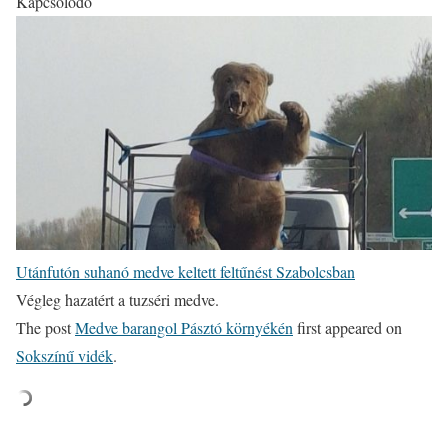
Kapcsolódó
Utánfutón suhanó medve keltett feltűnést Szabolcsban
Végleg hazatért a tuzséri medve.
The post
Medve barangol Pásztó környékén
first appeared on
Sokszínű vidék
.