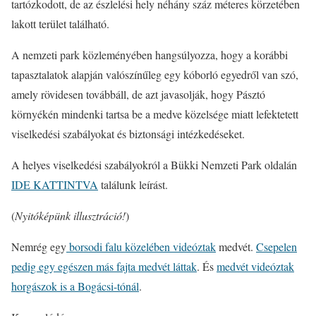
tartózkodott, de az észlelési hely néhány száz méteres körzetében
lakott terület található.
A nemzeti park közleményében hangsúlyozza, hogy a korábbi
tapasztalatok alapján valószínűleg egy kóborló egyedről van szó,
amely rövidesen továbbáll, de azt javasolják, hogy Pásztó
környékén mindenki tartsa be a medve közelsége miatt lefektetett
viselkedési szabályokat és biztonsági intézkedéseket.
A helyes viselkedési szabályokról a Bükki Nemzeti Park oldalán
IDE KATTINTVA
találunk leírást.
(
Nyitóképünk illusztráció!
)
Nemrég egy
borsodi falu közelében videóztak
medvét.
Csepelen
pedig egy egészen más fajta medvét láttak
. És
medvét videóztak
horgászok is a Bogácsi-tónál
.