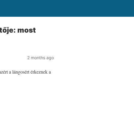
tője: most
2 months ago
ért a lángosért érkeznek a