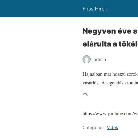
Friss Hirek
Negyven éve sü
elárulta a töké
admin
Hajnalban már hosszú sorok 
vásárlók. A legendás szombat
https://www.youtube.com
Categories:
Vidék