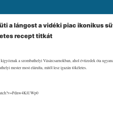
ti a lángost a vidéki piac ikonikus sü
letes recept titkát
kígyóznak a szombathelyi Vásárcsarnokban, ahol évtizedek óta ugyanaz
helyi mester most elárulta, mitől lesz igazán tökéletes.
/watch?v=Pdnw4KiUWp0