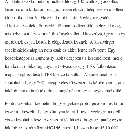
A hatalmas akkumulátor mellé állítólag 100 wattos gyorstöltés
társulna, ami kulcsfontosságú, hiszen ekkora telep esetén a töltési
idő kritikus kérdés. Ha ez a kombináció tényleg megvalósul,
akkor a készülék könnyedén többnapos üzemidőt célozhat meg,
miközben a töltés sem válik kényelmetlenül hosszúvá, így a heavy
usereknek és játékosok is elégedettek lesznek. A kiszivárgott
specifikációk alapján nem csak az akku lenne erős pont. Egy
középkategóriás Dimensity lapka dolgozna a készülékben, mellé
fém keret, optikai ujjlenyomat-olvasó és egy 1.5K felbontású,
magas képfrissítésű LTPS kijelző társulhat. A kameránál sem
spórolnának, egy 200 megapixeles fő szenzor is képbe került, ami
inkább marketingérték, de a kategóriában így is figyelemfelkeltő.
Fontos azonban kiemelni, hogy egyelőre prototípusokról és korai
tervekről beszélünk, így könnyen lehet, hogy a végleges modell
visszafogottabb lesz. Az viszont jól látszik, hogy az iparág egyre
inkább az extrém üzemidő felé mozdul, hiszen hasonló 10 000