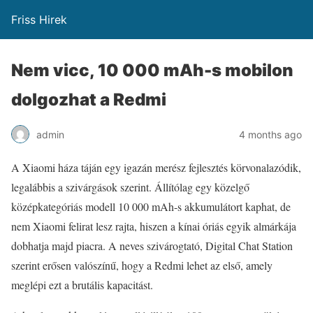
Friss Hirek
Nem vicc, 10 000 mAh-s mobilon
dolgozhat a Redmi
admin
4 months ago
A Xiaomi háza táján egy igazán merész fejlesztés körvonalazódik,
legalábbis a szivárgások szerint. Állítólag egy közelgő
középkategóriás modell 10 000 mAh-s akkumulátort kaphat, de
nem Xiaomi felirat lesz rajta, hiszen a kínai óriás egyik almárkája
dobhatja majd piacra. A neves szivárogtató, Digital Chat Station
szerint erősen valószínű, hogy a Redmi lehet az első, amely
meglépi ezt a brutális kapacitást.