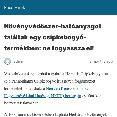
Friss Hirek
Növényvédőszer-hatóanyagot
találtak egy csipkebogyó-
termékben: ne fogyassza el!
admin
3 months ago
Visszahívta a forgalomból a gyártó a Herbária Csipkebogyó hús
és a Pannonhalmi Csipkebogyó hús néven forgalmazott
termékeket – olvasható a
Nemzeti Kereskedelmi és
Fogyasztóvédelmi Hatóság (NKFH) honlapján
csütörtökön
közzétett felhívásban.
A 100 grammos kiszerelésben kapható Herbária-készítmények