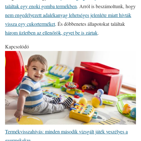
találtak egy enoki gomba termékben
. Arról is beszámoltunk, hogy
nem engedélyezett adalékanyag lehetséges jelenléte miatt hívták
vissza egy cukorterméket
. És döbbenetes állapotokat találtak
három üzletben az ellenőrök, egyet be is zártak
.
Kapcsolódó
Termékvisszahívás: minden második vizsgált játék veszélyes a
gyermekekre