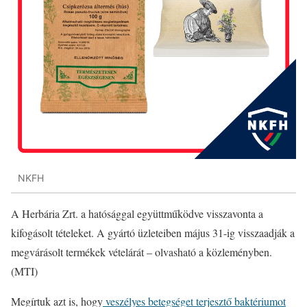
NKFH
A Herbária Zrt. a hatósággal együttműködve visszavonta a
kifogásolt tételeket. A gyártó üzleteiben május 31-ig visszaadják a
megvárásolt termékek vételárát – olvasható a közleményben.
(MTI)
Megírtuk azt is, hogy
veszélyes betegséget terjesztő baktériumot