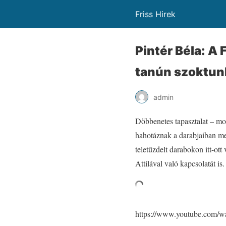
Friss Hirek
Pintér Béla: A
tanún szoktun
admin
Döbbenetes tapasztalat – mon
hahotáznak a darabjaiban me
teletűzdelt darabokon itt-ot
Attilával való kapcsolatát i
https://www.youtube.com