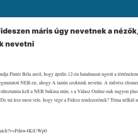
 Fideszen máris úgy nevetnek a nézők
k nevetni
dja Pintér Béla arról, hogy április 12-én hatalmasat ugrott a történele
gmutatott NER-en, ahogy A tanún szoktunk nevetni. A művész elismeri
t változtatnia kell a NER bukása után, s a Válasz Online-nak nagyon pla
s. De mi lesz most vele, hogy vége a Fidesz rendszerének? Téma nélkül 
/watch?v=Pdnw4KiUWp0