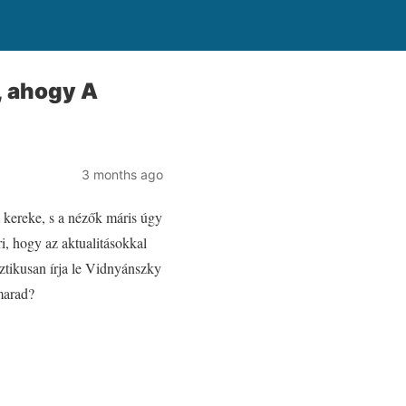
, ahogy A
3 months ago
m kereke, s a nézők máris úgy
, hogy az aktualitásokkal
sztikusan írja le Vidnyánszky
marad?