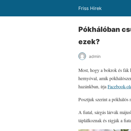
Friss Hirek
Pókhálóban cs
ezek?
admin
Most, hogy a bokrok és fák 
hernyóval, amik pókhálósze
hazánkban, írja
Facebook-ol
Posztjuk szerint a pókhálós
A fiatal, sárgás lárvák máju
táplálkoznak és rágják a fiat