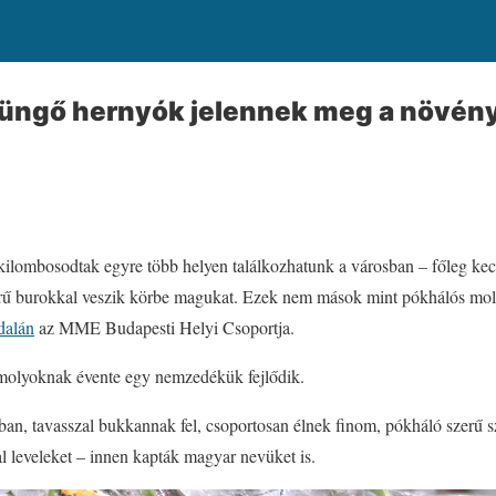
üngő hernyók jelennek meg a növény
kilombosodtak egyre több helyen találkozhatunk a városban – főleg ke
rű burokkal veszik körbe magukat. Ezek nem mások mint pókhálós mol
dalán
az MME Budapesti Helyi Csoportja.
 molyoknak évente egy nemzedékük fejlődik.
sban, tavasszal bukkannak fel, csoportosan élnek finom, pókháló szerű 
al leveleket – innen kapták magyar nevüket is.