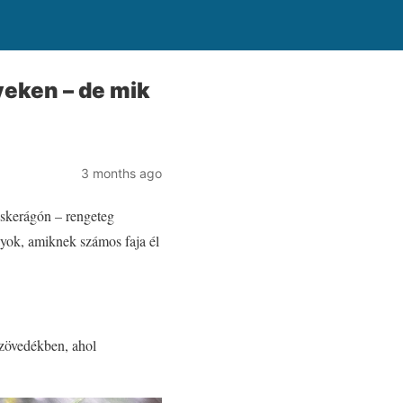
eken – de mik
3 months ago
cskerágón – rengeteg
yok, amiknek számos faja él
szövedékben, ahol