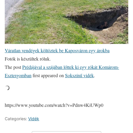
Váratlan vendégek költöztek be Kaposváron egy árokba
Fotók is készültek róluk.
The post
Prédájával a szájában lőttek ki egy rókát Komárom-
Esztergomban
first appeared on
Sokszínű vidék
.
https://www.youtube.com/watch?v=Pdnw4KiUWp0
Categories:
Vidék