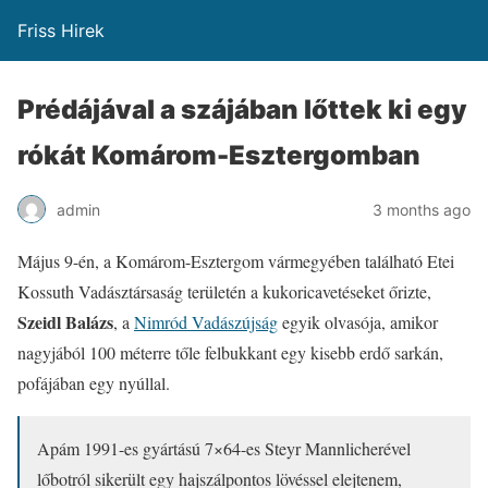
Friss Hirek
Prédájával a szájában lőttek ki egy
rókát Komárom-Esztergomban
admin
3 months ago
Május 9-én, a Komárom-Esztergom vármegyében található Etei
Kossuth Vadásztársaság területén a kukoricavetéseket őrizte,
Szeidl Balázs
, a
Nimród Vadászújság
egyik olvasója, amikor
nagyjából 100 méterre tőle felbukkant egy kisebb erdő sarkán,
pofájában egy nyúllal.
Apám 1991-es gyártású 7×64-es Steyr Mannlicherével
lőbotról sikerült egy hajszálpontos lövéssel elejtenem,