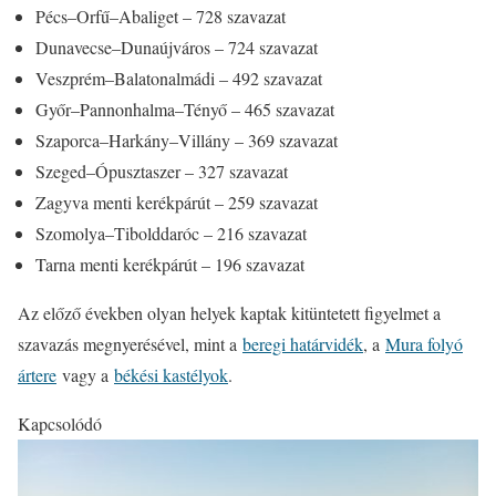
Pécs–Orfű–Abaliget – 728 szavazat
Dunavecse–Dunaújváros – 724 szavazat
Veszprém–Balatonalmádi – 492 szavazat
Győr–Pannonhalma–Tényő – 465 szavazat
Szaporca–Harkány–Villány – 369 szavazat
Szeged–Ópusztaszer – 327 szavazat
Zagyva menti kerékpárút – 259 szavazat
Szomolya–Tibolddaróc – 216 szavazat
Tarna menti kerékpárút – 196 szavazat
Az előző években olyan helyek kaptak kitüntetett figyelmet a
szavazás megnyerésével, mint a
beregi határvidék
, a
Mura folyó
ártere
vagy a
békési kastélyok
.
Kapcsolódó