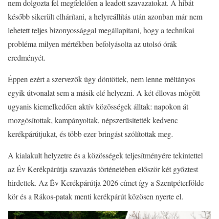
nem dolgozta fel megfelelően a leadott szavazatokat. A hibát
később sikerült elhárítani, a helyreállítás után azonban már nem
lehetett teljes bizonyossággal megállapítani, hogy a technikai
probléma milyen mértékben befolyásolta az utolsó órák
eredményét.
Éppen ezért a szervezők úgy döntöttek, nem lenne méltányos
egyik útvonalat sem a másik elé helyezni. A két éllovas mögött
ugyanis kiemelkedően aktív közösségek álltak: napokon át
mozgósítottak, kampányoltak, népszerűsítették kedvenc
kerékpárútjukat, és több ezer bringást szólítottak meg.
A kialakult helyzetre és a közösségek teljesítményére tekintettel
az Év Kerékpárútja szavazás történetében először két győztest
hirdettek. Az Év Kerékpárútja 2026 címet így a Szentpéterfölde
kör és a Rákos-patak menti kerékpárút közösen nyerte el.