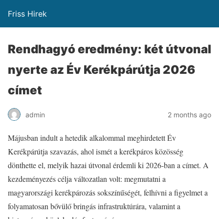
Friss Hirek
Rendhagyó eredmény: két útvonal
nyerte az Év Kerékpárútja 2026
címet
admin
2 months ago
Májusban indult a hetedik alkalommal meghirdetett Év
Kerékpárútja szavazás, ahol ismét a kerékpáros közösség
dönthette el, melyik hazai útvonal érdemli ki 2026-ban a címet. A
kezdeményezés célja változatlan volt: megmutatni a
magyarországi kerékpározás sokszínűségét, felhívni a figyelmet a
folyamatosan bővülő bringás infrastruktúrára, valamint a