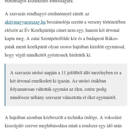
biztonságos közlekedés fontosságára.
A szavazás rendhagyó eredménnyel zárult: az
aktivmagyarorszag.hu
beszámolója szerint a verseny történetében
először az Év Kerékpárútja címet nem egy, hanem két útvonal
kapta meg. A zalai Szentpéterfölde kör és a budapesti Rákos-
patak menti kerékpárút olyan szoros hajrában küzdött egymással,
hogy végül mindkettőt győztesnek hirdették ki.
A szavazás utolsó napján a 11 jelöltből álló mezőnyben ez a
két útvonal emelkedett ki igazán. Az utolsó órákban
folyamatosan váltották egymást az élen, estére pedig
mindössze néhány szavazat választotta el őket egymástól.
A hajrában azonban közbeszólt a technika ördöge. A voksolást
kiszolgáló szerver meghibásodása miatt a rendszer egy idő után