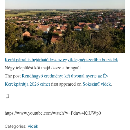
Kerékpárral is bejárható lesz az egyik legnépszerűbb borvidék
Négy települést köt majd össze a bringaút.
The post
Rendhagyó eredmény: két útvonal nyerte az Év
Kerékpárútja 2026 címet
first appeared on
Sokszínű vidék
.
https://www.youtube.com/watch?v=Pdnw4KiUWp0
Categories:
Vidék