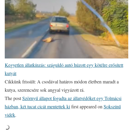
Kegyetlen állatkínzás: száguldó autó húzott egy kötélre erősített
kutyát
Cikkünk frissült: A csodával határos módon életben maradt a
kutya, szerencsére sok angyal vigyázott rá.
The post
Szörnyű állapot fogadta az állatvédőket egy Tolmácsi
házban, két tucat cicát mentettek ki
first appeared on
Sokszínű
vidék
.