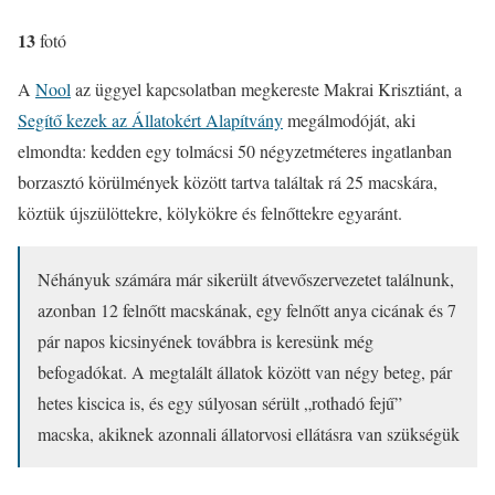
13
fotó
A
Nool
az üggyel kapcsolatban megkereste Makrai Krisztiánt, a
Segítő kezek az Állatokért Alapítvány
megálmodóját, aki
elmondta: kedden egy tolmácsi 50 négyzetméteres ingatlanban
borzasztó körülmények között tartva találtak rá 25 macskára,
köztük újszülöttekre, kölykökre és felnőttekre egyaránt.
Néhányuk számára már sikerült átvevőszervezetet találnunk,
azonban 12 felnőtt macskának, egy felnőtt anya cicának és 7
pár napos kicsinyének továbbra is keresünk még
befogadókat. A megtalált állatok között van négy beteg, pár
hetes kiscica is, és egy súlyosan sérült „rothadó fejű”
macska, akiknek azonnali állatorvosi ellátásra van szükségük