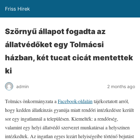
Friss Hirek
Szörnyű állapot fogadta az
állatvédőket egy Tolmácsi
házban, két tucat cicát mentettek
ki
admin
2 months ago
Tolmács önkormányzata a
Facebook-oldalán
tájékoztatott arról,
hogy kedden állatkínzás gyanúja miatt rendőri intézkedésre került
sor egy ingatlannál a településen. Kiemelték: a rendőrség,
valamint egy helyi állatvédő szervezet munkatársai a helyszínen
intézkedtek. Az ingatlan egyes lezárt helyiségeibe történő bejutást