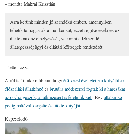
– mondta Makrai Krisztián.
Arra kérünk minden jó szándékú embert, amennyiben
tehetik támogassák a munkánkat, ezzel segítve ezeknek az
állatoknak az elhelyezését, valamint a felmerülő
állategészségügyi és ellátási költségek rendezését
– tette hozzá.
Arról is írtunk korábban, hogy
élő kecskével etette a kutyáját az
élőszállási állatkínzó
és
brutális módszerrel fogták ki a harcsákat
az orvhorgászok, állatkínzásért is felelniük kell
. Egy
állatkínzó
pedig baltával kergette és ütötte kutyáját
.
Kapcsolódó