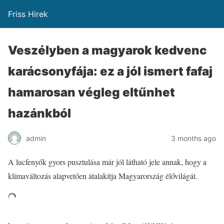
Friss Hirek
Veszélyben a magyarok kedvenc
karácsonyfája: ez a jól ismert fafaj
hamarosan végleg eltűnhet
hazánkból
admin
3 months ago
A lucfenyők gyors pusztulása már jól látható jele annak, hogy a
klímaváltozás alapvetően átalakítja Magyarország élővilágát.