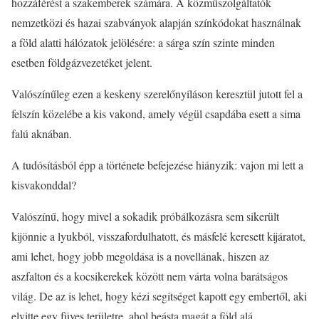
hozzáférést a szakemberek számára. A közműszolgáltatók
nemzetközi és hazai szabványok alapján színkódokat használnak
a föld alatti hálózatok jelölésére: a sárga szín szinte minden
esetben földgázvezetéket jelent.
Valószínűleg ezen a keskeny szerelőnyíláson keresztül jutott fel a
felszín közelébe a kis vakond, amely végül csapdába esett a sima
falú aknában.
A tudósításból épp a története befejezése hiányzik: vajon mi lett a
kisvakonddal?
Valószínű, hogy mivel a sokadik próbálkozásra sem sikerült
kijönnie a lyukból, visszafordulhatott, és másfelé keresett kijáratot,
ami lehet, hogy jobb megoldása is a novellának, hiszen az
aszfalton és a kocsikerekek között nem várta volna barátságos
világ. De az is lehet, hogy kézi segítséget kapott egy embertől, aki
elvitte egy füves területre, ahol beásta magát a föld alá.