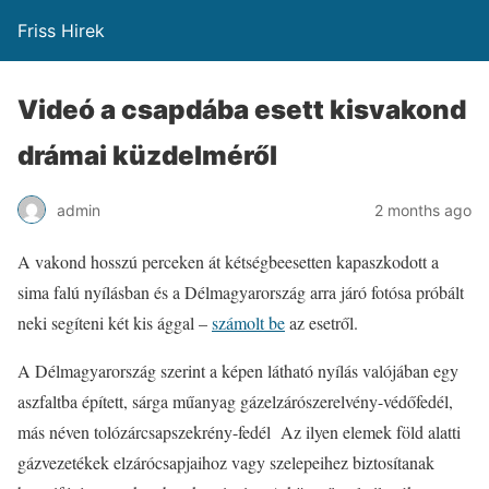
Friss Hirek
Videó a csapdába esett kisvakond
drámai küzdelméről
admin
2 months ago
A vakond hosszú perceken át kétségbeesetten kapaszkodott a
sima falú nyílásban és a Délmagyarország arra járó fotósa próbált
neki segíteni két kis ággal –
számolt be
az esetről.
A Délmagyarország szerint a képen látható nyílás valójában egy
aszfaltba épített, sárga műanyag gázelzárószerelvény-védőfedél,
más néven tolózárcsapszekrény-fedél Az ilyen elemek föld alatti
gázvezetékek elzárócsapjaihoz vagy szelepeihez biztosítanak