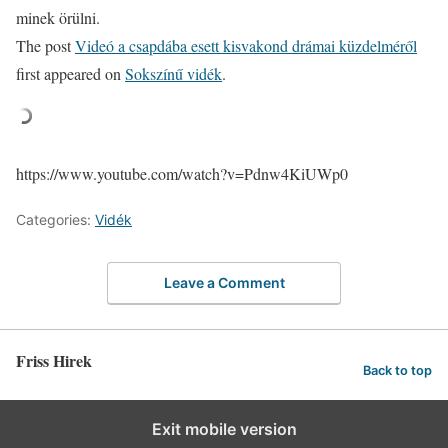
minek örülni.
The post
Videó a csapdába esett kisvakond drámai küzdelméről
first appeared on
Sokszínű vidék
.
https://www.youtube.com/watch?v=Pdnw4KiUWp0
Categories:
Vidék
Leave a Comment
Friss Hirek
Back to top
Exit mobile version