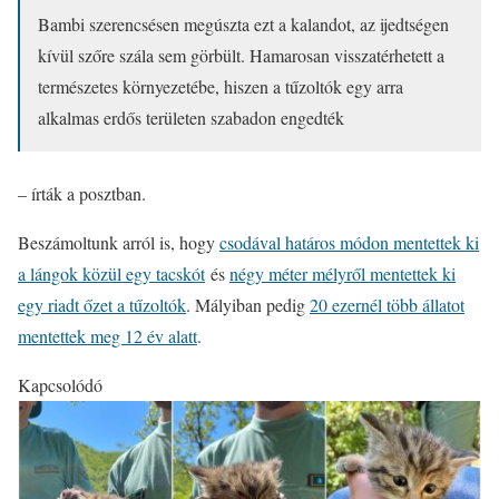
Bambi szerencsésen megúszta ezt a kalandot, az ijedtségen
kívül szőre szála sem görbült. Hamarosan visszatérhetett a
természetes környezetébe, hiszen a tűzoltók egy arra
alkalmas erdős területen szabadon engedték
– írták a posztban.
Beszámoltunk arról is, hogy
csodával határos módon mentettek ki
a lángok közül egy tacskót
és
négy méter mélyről mentettek ki
egy riadt őzet a tűzoltók
. Mályiban pedig
20 ezernél több állatot
mentettek meg 12 év alatt
.
Kapcsolódó