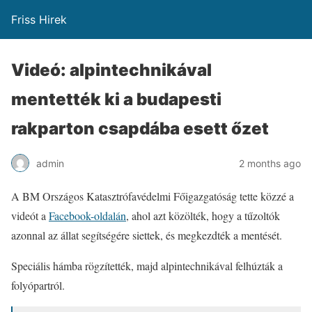
Friss Hirek
Videó: alpintechnikával
mentették ki a budapesti
rakparton csapdába esett őzet
admin
2 months ago
A BM Országos Katasztrófavédelmi Főigazgatóság tette közzé a
videót a
Facebook-oldalán
, ahol azt közölték, hogy a tűzoltók
azonnal az állat segítségére siettek, és megkezdték a mentését.
Speciális hámba rögzítették, majd alpintechnikával felhúzták a
folyópartról.