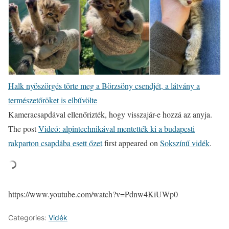
Halk nyöszörgés törte meg a Börzsöny csendjét, a látvány a
természetőröket is elbűvölte
Kameracsapdával ellenőrizték, hogy visszajár-e hozzá az anyja.
The post
Videó: alpintechnikával mentették ki a budapesti
rakparton csapdába esett őzet
first appeared on
Sokszínű vidék
.
https://www.youtube.com/watch?v=Pdnw4KiUWp0
Categories:
Vidék