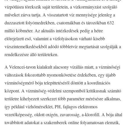
vízpótlásra törekszik saját területein, a vízkormányzást szolgáló
műveket zárva tartja. A visszatartott víz mennyisége jelenleg a
duzzasztott folyómedrekben, csatornákban és tározókban 632
millió köbméter. Az aktuális intézkedések pedig a hétre
előrejelzett eső, valamint a vízfolyásokon várható kisebb
vízszintemelkedésekből adódó többletvíz megtartását szolgálják a
rendelkezésre álló területeken.
A Velencei-tavon kialakult alacsony vízállás miatt, a vízminőségi
változások fokozottabb nyomonkövetése érdekében, egy újabb
vízminőségmérő bója telepíttetéséről döntött a koordinációs
központ. A vízminőség-védelmi szempontból kritikusnak számító
területre kihelyezett szerkezet több paraméter mérésésre alkalmas,
így például vízhőmérséklet, PH, fajlagos elektromos
vezetőképesség, oldott oxigén, zavarosság, a-klorofill. A bója által
továbbított adatokat a szakemberek online folyamatosan elemzik,