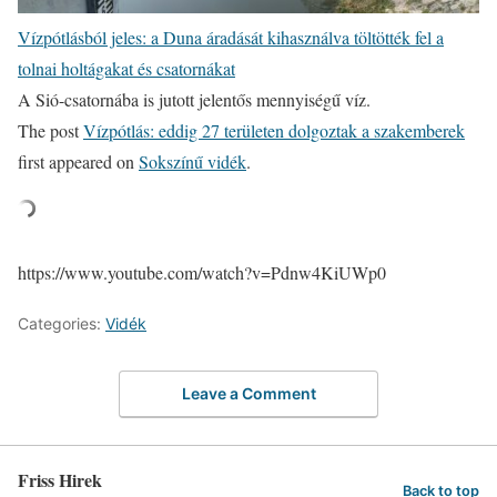
Vízpótlásból jeles: a Duna áradását kihasználva töltötték fel a
tolnai holtágakat és csatornákat
A Sió-csatornába is jutott jelentős mennyiségű víz.
The post
Vízpótlás: eddig 27 területen dolgoztak a szakemberek
first appeared on
Sokszínű vidék
.
https://www.youtube.com/watch?v=Pdnw4KiUWp0
Categories:
Vidék
Leave a Comment
Friss Hirek
Back to top