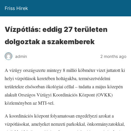
Friss Hirek
Vízpótlás: eddig 27 területen
dolgoztak a szakemberek
admin
2 months ago
A vízügy országszerte mintegy 8 millió köbméter vizet juttatott ki
helyi vízpótlások keretében holtágakba, természetvédelmi
területekre elsősorban ökológiai céllal – tudatta a május közepén
alakult Országos Vízügyi Koordinációs Központ (OVKK)
közleményben az MTI-vel.
A koordinációs központ folyamatosan engedélyezi azokat a
vízpótlásokat, amelyeket nemzeti parkokkal, önkormányzatokkal,