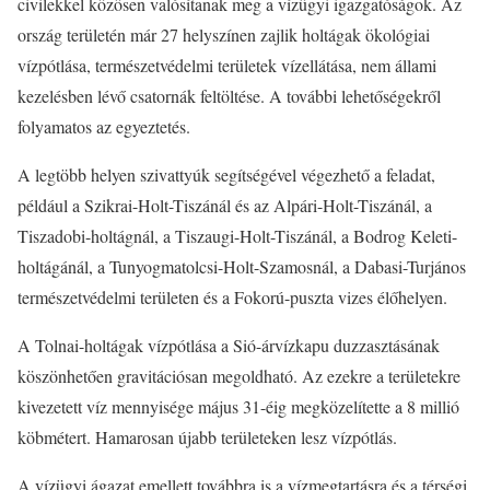
civilekkel közösen valósítanak meg a vízügyi igazgatóságok. Az
ország területén már 27 helyszínen zajlik holtágak ökológiai
vízpótlása, természetvédelmi területek vízellátása, nem állami
kezelésben lévő csatornák feltöltése. A további lehetőségekről
folyamatos az egyeztetés.
A legtöbb helyen szivattyúk segítségével végezhető a feladat,
például a Szikrai-Holt-Tiszánál és az Alpári-Holt-Tiszánál, a
Tiszadobi-holtágnál, a Tiszaugi-Holt-Tiszánál, a Bodrog Keleti-
holtágánál, a Tunyogmatolcsi-Holt-Szamosnál, a Dabasi-Turjános
természetvédelmi területen és a Fokorú-puszta vizes élőhelyen.
A Tolnai-holtágak vízpótlása a Sió-árvízkapu duzzasztásának
köszönhetően gravitációsan megoldható. Az ezekre a területekre
kivezetett víz mennyisége május 31-éig megközelítette a 8 millió
köbmétert. Hamarosan újabb területeken lesz vízpótlás.
A vízügyi ágazat emellett továbbra is a vízmegtartásra és a térségi