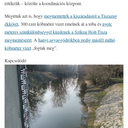
értékelik – közölte a koordinációs központ.
Megírtuk azt is, hogy
megmentették a kiszáradástól a Tiszazug
ékkövét
, 300 ezer köbméter vizet emelnek át a tóba és
nyolc
méteres szintkülönbséggel küzdenek a Szikrai Holt-Tisza
megmentéséért
. A
hanyi agyaggödrökben pedig másfél millió
köbméter vizet
„fogtak meg”.
Kapcsolódó