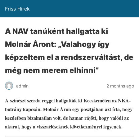
Friss Hirek
A NAV tanúként hallgatta ki
Molnár Áront: „Valahogy így
képzeltem el a rendszerváltást, de
még nem merem elhinni”
admin
2 months ago
A színészt szerda reggel hallgatták ki Kecskeméten az NKA-
botrány kapcsán. Molnár Áron egy posztjában azt írta, hogy
kezdetben bizalmatlan volt, de hamar rájött, hogy valódi az
akarat, hogy a visszaéléseknek következményei legyenek.