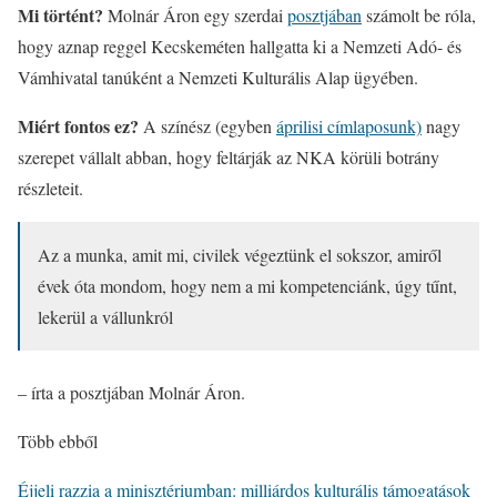
Mi történt?
Molnár Áron egy szerdai
posztjában
számolt be róla,
hogy aznap reggel Kecskeméten hallgatta ki a Nemzeti Adó- és
Vámhivatal tanúként a Nemzeti Kulturális Alap ügyében.
Miért fontos ez?
A színész (egyben
áprilisi címlaposunk)
nagy
szerepet vállalt abban, hogy feltárják az NKA körüli botrány
részleteit.
Az a munka, amit mi, civilek végeztünk el sokszor, amiről
évek óta mondom, hogy nem a mi kompetenciánk, úgy tűnt,
lekerül a vállunkról
– írta a posztjában Molnár Áron.
Több ebből
Éjjeli razzia a minisztériumban: milliárdos kulturális támogatások