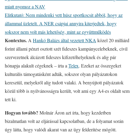
miatt nyomoz a NAV
Elitkutató: Nem mindenki vett húsz sportkocsit abból, hogy az
állammal üzletelt. A NER csápjai annyira kiterjedtek, hogy
sokszor nem volt más lehetőség, mint az együttműködés
Kontextus.
A
Hankó Balázs által vezetett NKA
közel 20 milliárd
forint állami pénzt osztott szét fideszes kampánycelebeknek, civil
szervezetnek álcázott fideszes kifizetőhelyeknek és alig pár
hónapja alakult cégeknek – írta a
Telex
. Ezeket az összegeket
kulturális támogatásként adták, sokszor olyan pályázatokon
keresztül, melyekről alig tudott valaki. A benyújtott pályázatok
közül több is nyilvánosságra került, volt ami egy A4-es oldalt sem
tett ki.
Hogyan tovább?
Molnár Áron azt írta, hogy kezdetben
bizalmatlan volt az eljárással kapcsolatban, de a folyamat során
úgy látta, hogy valódi akarat van az ügy felderítése mögött.