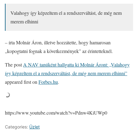
Valahogy így képzeltem el a rendszerváltást, de még nem
merem elhinni
– írta Molnár Áron, illetve hozzátette, hogy hamarosan
„kopogtatni fognak a következmények” az érintetteknél.
The post
A NAV tanúként hallgatta ki Molnár Áront: „Valahogy
így képzeltem el a rendszerváltást, de még nem merem elhinni”
appeared first on
Forbes.hu
.
https://www.youtube.com/watch?v=Pdnw4KiUWp0
Categories:
Üzlet