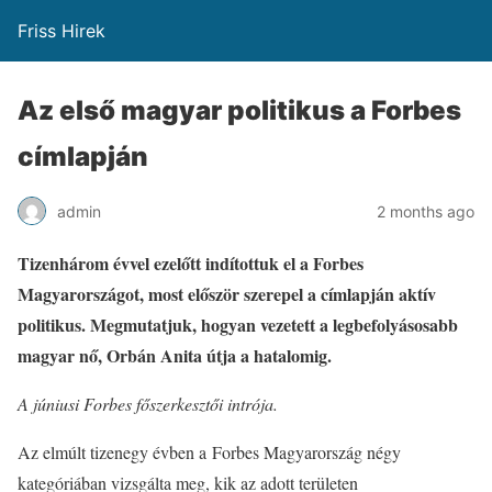
Friss Hirek
Az első magyar politikus a Forbes
címlapján
admin
2 months ago
Tizenhárom évvel ezelőtt indítottuk el a Forbes
Magyarországot, most először szerepel a címlapján aktív
politikus. Megmutatjuk, hogyan vezetett a legbefolyásosabb
magyar nő, Orbán Anita útja a hatalomig.
A júniusi Forbes főszerkesztői intrója.
Az elmúlt tizenegy évben a Forbes Magyarország négy
kategóriában vizsgálta meg, kik az adott területen