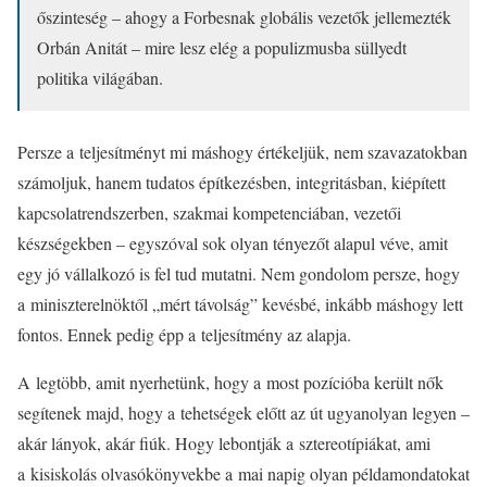
őszinteség – ahogy a Forbesnak globális vezetők jellemezték
Orbán Anitát – mire lesz elég a populizmusba süllyedt
politika világában.
Persze a teljesítményt mi máshogy értékeljük, nem szavazatokban
számoljuk, hanem tudatos építkezésben, integritásban, kiépített
kapcsolatrendszerben, szakmai kompetenciában, vezetői
készségekben – egyszóval sok olyan tényezőt alapul véve, amit
egy jó vállalkozó is fel tud mutatni. Nem gondolom persze, hogy
a miniszterelnöktől „mért távolság” kevésbé, inkább máshogy lett
fontos. Ennek pedig épp a teljesítmény az alapja.
A legtöbb, amit nyerhetünk, hogy a most pozícióba került nők
segítenek majd, hogy a tehetségek előtt az út ugyanolyan legyen –
akár lányok, akár fiúk. Hogy lebontják a sztereotípiákat, ami
a kisiskolás olvasókönyvekbe a mai napig olyan példamondatokat