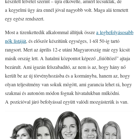
készített felvétel szerint – újra elkövette, amiért lecsukták, de
a kegyelmi ügy ára ennél jóval nagyobb volt. Maga alá temetett
egy egész rendszert.
Most a tizenkettedik alkalommal állítjuk össze
a legbefolyásosabb
nők listáját
, és először készítünk egységes, 1-től 50-ig tartó
rangsort. Mert az április 12-e utáni Magyarország már egy kicsit
másik ország lett. A hatalmi központot képező „fiúöltöző” ajtaja
bezárult. Ami igazán felszabadító, az nem is az, hogy hány nő
került be az új törvényhozásba és a kormányba, hanem az, hogy
olyan teljesítmény van sokuk mögött, ami garancia lehet rá, hogy
szakmai és autonóm módon fognak hivatalukban működni.
A pozícióval járó befolyással együtt valódi mozgásterük is van.