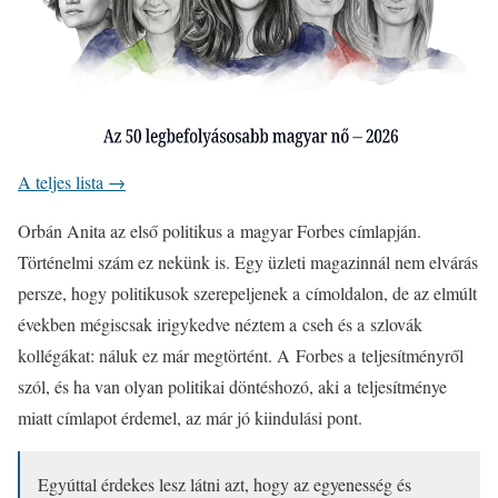
A teljes lista →
Orbán Anita az első politikus a magyar Forbes címlapján.
Történelmi szám ez nekünk is. Egy üzleti magazinnál nem elvárás
persze, hogy politikusok szerepeljenek a címoldalon, de az elmúlt
években mégiscsak irigykedve néztem a cseh és a szlovák
kollégákat: náluk ez már megtörtént. A Forbes a teljesítményről
szól, és ha van olyan politikai döntéshozó, aki a teljesítménye
miatt címlapot érdemel, az már jó kiindulási pont.
Egyúttal érdekes lesz látni azt, hogy az egyenesség és