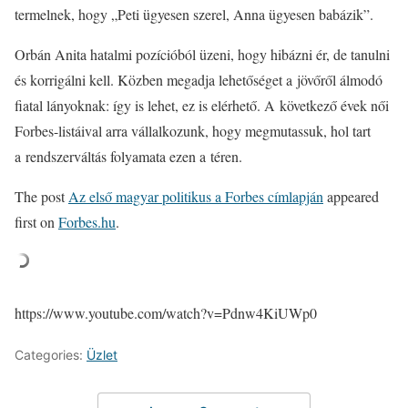
termelnek, hogy „Peti ügyesen szerel, Anna ügyesen babázik”.
Orbán Anita hatalmi pozícióból üzeni, hogy hibázni ér, de tanulni
és korrigálni kell. Közben megadja lehetőséget a jövőről álmodó
fiatal lányoknak: így is lehet, ez is elérhető. A következő évek női
Forbes-listáival arra vállalkozunk, hogy megmutassuk, hol tart
a rendszerváltás folyamata ezen a téren.
The post
Az első magyar politikus a Forbes címlapján
appeared
first on
Forbes.hu
.
https://www.youtube.com/watch?v=Pdnw4KiUWp0
Categories:
Üzlet