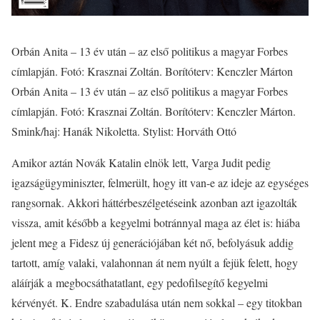
Orbán Anita – 13 év után – az első politikus a magyar Forbes
címlapján. Fotó: Krasznai Zoltán. Borítóterv: Kenczler Márton
Orbán Anita – 13 év után – az első politikus a magyar Forbes
címlapján. Fotó: Krasznai Zoltán. Borítóterv: Kenczler Márton.
Smink/haj: Hanák Nikoletta. Stylist: Horváth Ottó
Amikor aztán Novák Katalin elnök lett, Varga Judit pedig
igazságügyminiszter, felmerült, hogy itt van-e az ideje az egységes
rangsornak. Akkori háttérbeszélgetéseink azonban azt igazolták
vissza, amit később a kegyelmi botránnyal maga az élet is: hiába
jelent meg a Fidesz új generációjában két nő, befolyásuk addig
tartott, amíg valaki, valahonnan át nem nyúlt a fejük felett, hogy
aláírják a megbocsáthatatlant, egy pedofilsegítő kegyelmi
kérvényét. K. Endre szabadulása után nem sokkal – egy titokban