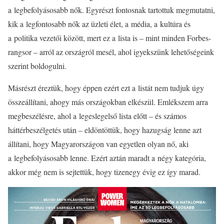
a legbefolyásosabb nők. Egyrészt fontosnak tartottuk megmutatni,
kik a legfontosabb nők az üzleti élet, a média, a kultúra és
a politika vezetői között, mert ez a lista is – mint minden Forbes-
rangsor – arról az országról mesél, ahol igyekszünk lehetőségeink
szerint boldogulni.
Másrészt éreztük, hogy éppen ezért ezt a listát nem tudjuk úgy
összeállítani, ahogy más országokban elkészül. Emlékszem arra
megbeszélésre, ahol a legeslegelső lista előtt – és számos
háttérbeszélgetés után – eldöntöttük, hogy hazugság lenne azt
állítani, hogy Magyarországon van egyetlen olyan nő, aki
a legbefolyásosabb lenne. Ezért aztán maradt a négy kategória,
akkor még nem is sejtettük, hogy tizenegy évig ez így marad.