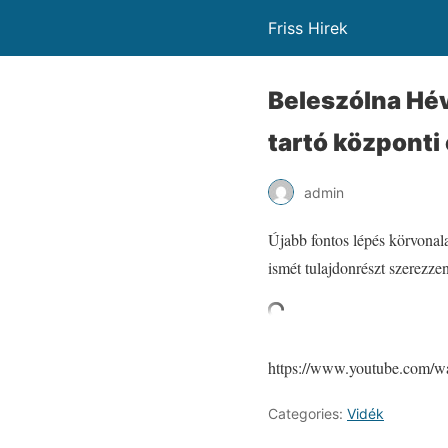
Friss Hirek
Beleszólna Hév
tartó központi
admin
Újabb fontos lépés körvonal
ismét tulajdonrészt szerezz
https://www.youtube.com
Categories:
Vidék