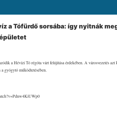
íz a Tófürdő sorsába: így nyitnák meg
 épületet
azódik a Hévízi Tó régóta várt felújítása érdekében. A városvezetés az
en a gyógytó működtetésében.
/watch?v=Pdnw4KiUWp0