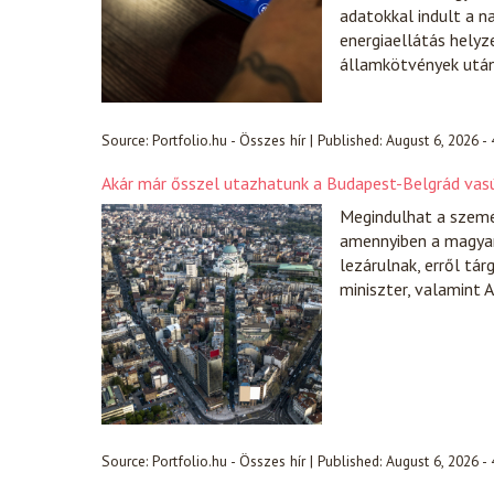
adatokkal indult a n
energiaellátás helyz
államkötvények után
Source:
Portfolio.hu - Összes hír
|
Published:
August 6, 2026 -
Akár már ősszel utazhatunk a Budapest-Belgrád va
Megindulhat a szemé
amennyiben a magyaro
lezárulnak, erről tá
miniszter, valamint A
Source:
Portfolio.hu - Összes hír
|
Published:
August 6, 2026 -