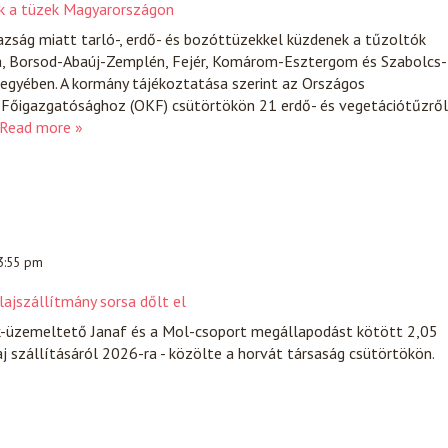
ek a tüzek Magyarországon
zság miatt tarló-, erdő- és bozóttüzekkel küzdenek a tűzoltók
a, Borsod-Abaúj-Zemplén, Fejér, Komárom-Esztergom és Szabolcs-
gyében. A kormány tájékoztatása szerint az Országos
Főigazgatósághoz (OKF) csütörtökön 21 erdő- és vegetációtűzről
Read more »
 3:55 pm
lajszállítmány sorsa dőlt el
k-üzemeltető Janaf és a Mol-csoport megállapodást kötött 2,05
aj szállításáról 2026-ra - közölte a horvát társaság csütörtökön.