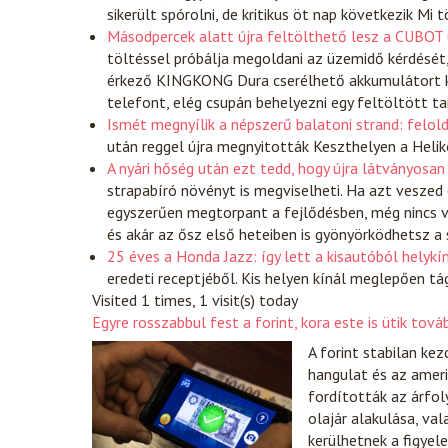
sikerült spórolni, de kritikus öt nap következik M
Másodpercek alatt újra feltölthető lesz a CUBOT 
töltéssel próbálja megoldani az üzemidő kérdését,
érkező KINGKONG Dura cserélhető akkumulátort ka
telefont, elég csupán behelyezni egy feltöltött t
Ismét megnyílik a népszerű balatoni strand: felold
után reggel újra megnyitották Keszthelyen a Helik
A nyári hőség után ezt tedd, hogy újra látványosan
strapabíró növényt is megviselheti. Ha azt veszed é
egyszerűen megtorpant a fejlődésben, még nincs v
és akár az ősz első heteiben is gyönyörködhetsz a
25 éves a Honda Jazz: így lett a kisautóból helykín
eredeti receptjéből. Kis helyen kínál meglepően tá
Visited 1 times, 1 visit(s) today
Egyre rosszabbul fest a forint, kora este is ütik tov
A forint stabilan ke
hangulat és az ameri
fordították az árfol
olajár alakulása, va
kerülhetnek a figyel