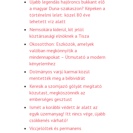
Újabb legendás hajóroncs bukkant elő
a magyar Duna-szakaszon? Képeken a
történelmi lelet: közel 80 éve
lehetett víz alatt
Nemsokára kiderül, kit jelöl
köztársasági elnöknek a Tisza
Okosotthon: Eszközök, amelyek
valóban megkönnyítik a
mindennapokat – Útmutató a modern
kényelemhez
Dolmányos varjú karmai közül
mentették meg a bébividrát
Keresik a szomjazó gólyát megitató
közutast, megköszönnék az
emberséges gesztust
Ismét a korábbi védett ár alatt az
egyik üzemanyag! Itt nincs vége, újabb
csökkenés várható!
Viccjelöltek és permanens