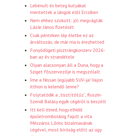
Lebénult és beteg kutyákat
mentettek a lángok elől Ercsiben
Nem ehhez szokott: jól megvágták
Lázár János fizetését
Csak pénteken lép életbe ez az
árváltozás, de már ma is érezhetted
Fonyódligeti pisztrángkonzerv 2026-
ban az év strandétele
Olyan alacsonyan áll a Duna, hogy a
Sziget főszervezője is megszólalt
Íme a Nissan legújabb SUV-ja! Vajon
itthon is kelendő lenne?
Folytatódik a „tisztítótűz”, Ruszin-
Szendi Balásy egyik cégéről is beszélt
Itt kell élned, hogy elhidd:
épületrombolásig fajult a vita
Mészáros Lőrinc bizalmasának
cégével, most bíróság előtt az ügy