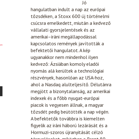
Jó
hangulatban indult a nap az európai
tőzsdéken, a Stoxx 600 új történelmi
csúcsra emelkedett, miután a kedvező
vállalati gyorsjelentések és az
amerikai–iráni megállapodással
kapcsolatos remények javították a
on
befektetői hangulatot. A kép
ugyanakkor nem mindenhol ilyen
kedvező: Ázsiában komoly eladói
nyomás alá kerültek a technológiai
részvények, hasonlóan az USA-hoz,
ahol a Nasdaq alulteljesítő. Délutánra
megjött a bizonytalanság, az amerikai
indexek és a főbb nyugat-európai
piacok is vegyesen állnak, a magyar
tőzsdét pedig beütötték a nap végén.
A befektetők továbbra is kiemelten
figyelik az iráni háború lezárását és a
Hormuzi-szoros újranyitását célzó
tárgyalásokat, miközben a Brent 80