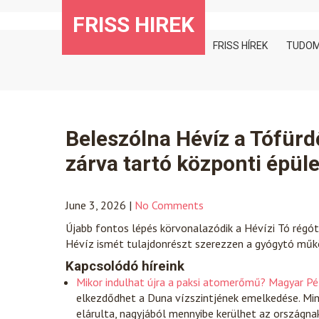
Skip
FRISS HIREK
to
content
FRISS HÍREK
TUDO
Beleszólna Hévíz a Tófürd
zárva tartó központi épüle
June 3, 2026
|
No Comments
Újabb fontos lépés körvonalazódik a Hévízi Tó régót
Hévíz ismét tulajdonrészt szerezzen a gyógytó műk
Kapcsolódó híreink
Mikor indulhat újra a paksi atomerőmű? Magyar P
elkezdődhet a Duna vízszintjének emelkedése. Min
elárulta, nagyjából mennyibe kerülhet az ország