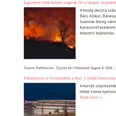
Egyszerre több helyen csaptak fel a lángok: terjedn
A hőség okozta szára
Bács-Kiskun, Barany
Szatmár-Bereg várme
Katasztrófavédelmi 
érkezett bejelentés.
Source:
Portfolio.hu - Összes hír
|
Published:
August 6, 2026 -
Rábólintott a feltételekre a Mol: 2 millió tonna kőo
A horvát olajvezeté
millió tonna nyersol
Read more »