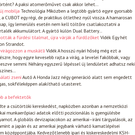
i történt? A paksi atomerőművet csak akkor lehet…
új mobilja
Technológia
Miközben a legtöbb gyártó egyre gyorsabb
 a CUBOT egy régi, de praktikus ötlethez nyúl vissza. A hamarosan
p, így lemerülés esetén nem kell töltőre csatlakoztatni a
artalék akkumulátort. A gyártó külön Dual Battery…
ották a fürdési tilalmat, újra várják a fürdőzőket
Vidék
Egy hét
on Strandot.
 virágozzon a muskátli
Vidék
A hosszú nyári hőség még ezt a
szre, hogy egyre kevesebb rajta a virág, a levelei fakóbbak, vagy
eszve semmi. Néhány egyszerű lépéssel új lendületet adhatsz neki
 színes…
álati zseni
Autó
A Honda Jazz négy generáció alatt sem engedett
gas, sokféleképpen alakítható utasteret.
ább a befektetők
zdte a csütörtöki kereskedést, napközben azonban a nemzetközi
kai munkaerőpiaci adatok előtti pozicionálás is gyengülésbe
yamot. A globális devizapiacokon az amerikai–iráni tárgyalások, az
lamint a japán és az amerikai jegybank várható kamatlépései
em középpontjába. Kedvezőtlenebb ipari és kiskereskedelmi KSH-