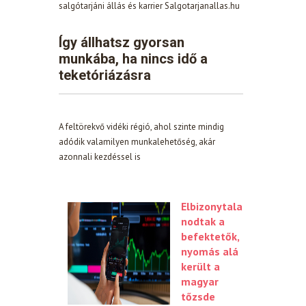
salgótarjáni állás és karrier Salgotarjanallas.hu
Így állhatsz gyorsan
munkába, ha nincs idő a
teketóriázásra
A feltörekvő vidéki régió, ahol szinte mindig
adódik valamilyen munkalehetőség, akár
azonnali kezdéssel is
Elbizonytala
nodtak a
befektetők,
nyomás alá
került a
magyar
tőzsde