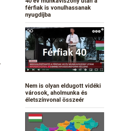
40 év munkaviszony után a
férfiak is vonulhassanak
nyugdíjba
,
Nem is olyan eldugott vidéki
városok, aholmunka és
életszínvonal összeér