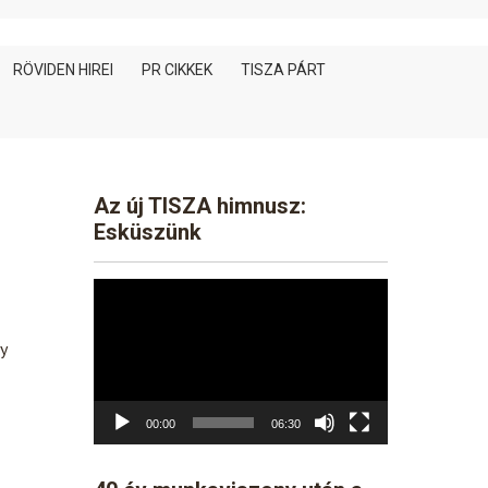
RÖVIDEN HIREI
PR CIKKEK
TISZA PÁRT
Az új TISZA himnusz:
Esküszünk
Video
Player
y
00:00
06:30