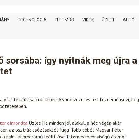
MÁNY
TECHNOLÓGIA
ÉLETMÓD
VIDÉK
ÜZLET
AUTÓ
ő sorsába: így nyitnák meg újra a
tet
a várt felújítása érdekében. A városvezetés azt kezdeményezi, hog
ödtetésében.
éter elmondta
Üzlet
Ha minden jól alakul, a hét végén akár
den az osztrák esőzésektől függ. Több ebből Magyar Péter
nak a paksi atomerőmű leállítása Tetemes mennyiségű áramot