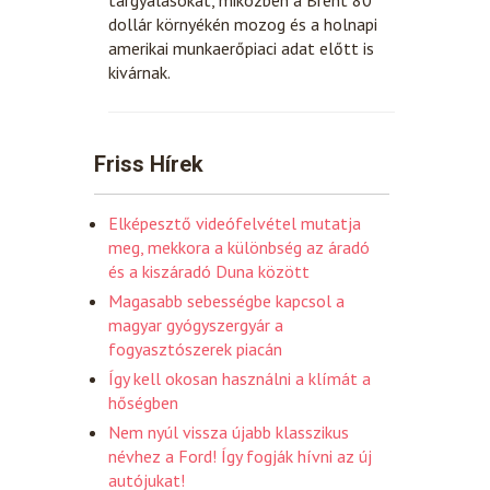
dollár környékén mozog és a holnapi
amerikai munkaerőpiaci adat előtt is
kivárnak.
Friss Hírek
Elképesztő videófelvétel mutatja
meg, mekkora a különbség az áradó
és a kiszáradó Duna között
Magasabb sebességbe kapcsol a
magyar gyógyszergyár a
fogyasztószerek piacán
Így kell okosan használni a klímát a
hőségben
Nem nyúl vissza újabb klasszikus
névhez a Ford! Így fogják hívni az új
autójukat!