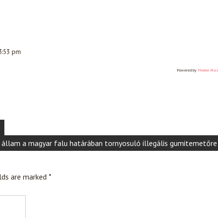
 3:53 pm
Powered by
Theme Mas
z állam a magyar falu határában tornyosuló illegális gumitemetőre
elds are marked
*