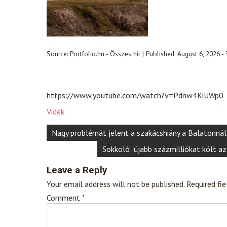
Source:
Portfolio.hu - Összes hír
|
Published:
August 6, 2026 -
https://www.youtube.com/watch?v=Pdnw4KiUWp0
Vidék
Post
Nagy problémát jelent a szakácshiány a Balatonnál
navigation
Sokkoló: újabb százmilliókat költ a
Leave a Reply
Your email address will not be published.
Required fi
Comment
*