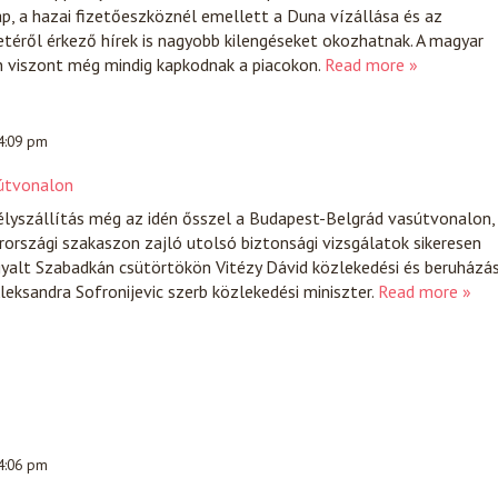
ap, a hazai fizetőeszköznél emellett a Duna vízállása és az
etéről érkező hírek is nagyobb kilengéseket okozhatnak. A magyar
 viszont még mindig kapkodnak a piacokon.
Read more »
 4:09 pm
sútvonalon
lyszállítás még az idén ősszel a Budapest-Belgrád vasútvonalon,
rszági szakaszon zajló utolsó biztonsági vizsgálatok sikeresen
rgyalt Szabadkán csütörtökön Vitézy Dávid közlekedési és beruházás
leksandra Sofronijevic szerb közlekedési miniszter.
Read more »
 4:06 pm