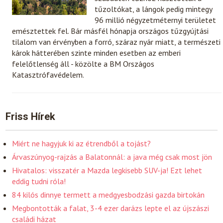
tűzoltókat, a lángok pedig mintegy
96 millió négyzetméternyi területet
emésztettek fel. Bár másfél hónapja országos tűzgyújtási
tilalom van érvényben a forró, száraz nyár miatt, a természeti
károk hátterében szinte minden esetben az emberi
felelőtlenség áll - közölte a BM Országos
Katasztrófavédelem.
Friss Hírek
Miért ne hagyjuk ki az étrendből a tojást?
Árvaszúnyog-rajzás a Balatonnál: a java még csak most jön
Hivatalos: visszatér a Mazda legkisebb SUV-ja! Ezt lehet
eddig tudni róla!
84 kilós dinnye termett a medgyesbodzási gazda birtokán
Megbontották a falat, 3-4 ezer darázs lepte el az újszászi
családi házat