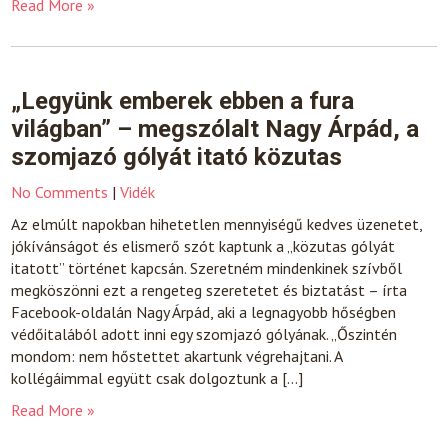
Read More »
„Legyünk emberek ebben a fura
világban” – megszólalt Nagy Árpád, a
szomjazó gólyát itató közutas
No Comments
|
Vidék
Az elmúlt napokban hihetetlen mennyiségű kedves üzenetet,
jókívánságot és elismerő szót kaptunk a „közutas gólyát
itatott” történet kapcsán. Szeretném mindenkinek szívből
megköszönni ezt a rengeteg szeretetet és biztatást – írta
Facebook-oldalán Nagy Árpád, aki a legnagyobb hőségben
védőitalából adott inni egy szomjazó gólyának. „Őszintén
mondom: nem hőstettet akartunk végrehajtani. A
kollégáimmal együtt csak dolgoztunk a […]
Read More »