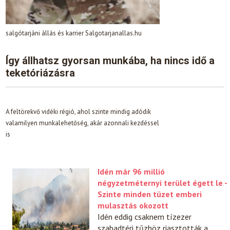
salgótarjáni állás és karrier Salgotarjanallas.hu
Így állhatsz gyorsan munkába, ha nincs idő a
teketóriázásra
A feltörekvő vidéki régió, ahol szinte mindig adódik
valamilyen munkalehetőség, akár azonnali kezdéssel
is
Idén már 96 millió
négyzetméternyi terület égett le -
Szinte minden tüzet emberi
mulasztás okozott
Idén eddig csaknem tízezer
szabadtéri tűzhöz riasztották a