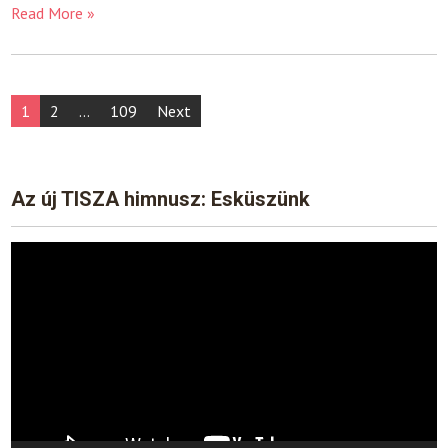
Read More »
Posts
1
2
…
109
Next
pagination
Az új TISZA himnusz: Esküszünk
Video
Player