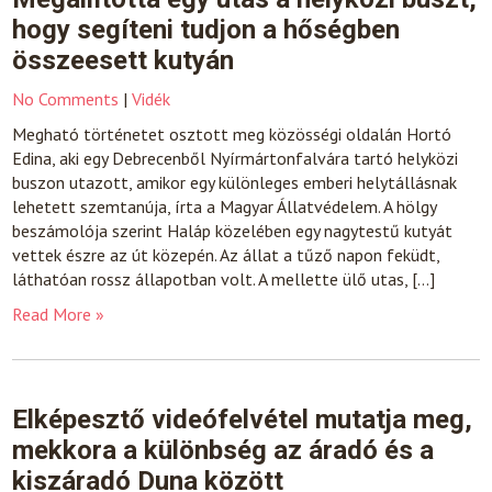
hogy segíteni tudjon a hőségben
összeesett kutyán
No Comments
|
Vidék
Megható történetet osztott meg közösségi oldalán Hortó
Edina, aki egy Debrecenből Nyírmártonfalvára tartó helyközi
buszon utazott, amikor egy különleges emberi helytállásnak
lehetett szemtanúja, írta a Magyar Állatvédelem. A hölgy
beszámolója szerint Haláp közelében egy nagytestű kutyát
vettek észre az út közepén. Az állat a tűző napon feküdt,
láthatóan rossz állapotban volt. A mellette ülő utas, […]
Read More »
Elképesztő videófelvétel mutatja meg,
mekkora a különbség az áradó és a
kiszáradó Duna között