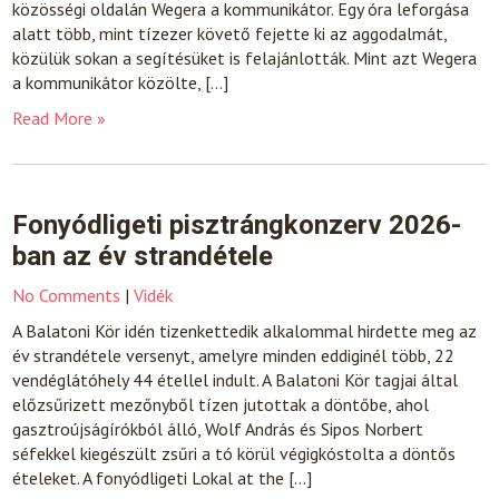
közösségi oldalán Wegera a kommunikátor. Egy óra leforgása
alatt több, mint tízezer követő fejette ki az aggodalmát,
közülük sokan a segítésüket is felajánlották. Mint azt Wegera
a kommunikátor közölte, […]
Read More »
Fonyódligeti pisztrángkonzerv 2026-
ban az év strandétele
No Comments
|
Vidék
A Balatoni Kör idén tizenkettedik alkalommal hirdette meg az
év strandétele versenyt, amelyre minden eddiginél több, 22
vendéglátóhely 44 étellel indult. A Balatoni Kör tagjai által
előzsűrizett mezőnyből tízen jutottak a döntőbe, ahol
gasztroújságírókból álló, Wolf András és Sipos Norbert
séfekkel kiegészült zsűri a tó körül végigkóstolta a döntős
ételeket. A fonyódligeti Lokal at the […]