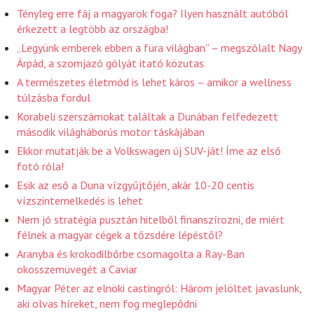
Tényleg erre fáj a magyarok foga? Ilyen használt autóból
érkezett a legtöbb az országba!
„Legyünk emberek ebben a fura világban” – megszólalt Nagy
Árpád, a szomjazó gólyát itató közutas
A természetes életmód is lehet káros – amikor a wellness
túlzásba fordul
Korabeli szerszámokat találtak a Dunában felfedezett
második világháborús motor táskájában
Ekkor mutatják be a Volkswagen új SUV-ját! Íme az első
fotó róla!
Esik az eső a Duna vízgyűjtőjén, akár 10-20 centis
vízszintemelkedés is lehet
Nem jó stratégia pusztán hitelből finanszírozni, de miért
félnek a magyar cégek a tőzsdére lépéstől?
Aranyba és krokodilbőrbe csomagolta a Ray-Ban
okosszemüvegét a Caviar
Magyar Péter az elnöki castingról: Három jelöltet javaslunk,
aki olvas híreket, nem fog meglepődni