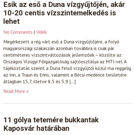
Esik az eső a Duna vízgyűjtőjén, akár
10-20 centis vízszintemelkedés is
lehet
No Comments
|
Vidék
Megérkezett a rég várt eső a Duna vízgyűjtőjére, a folyó
magyarországi szakaszán azonban továbbra is csak pár
centiméteres vízszintváltozások jellemzőek – közölte az
Országos Vízügyi Főigazgatóság sajtóosztálya az MTI-vel. A
tájékoztatás szerint a Duna felső vízgyűjtői közül ma reggelig
az Inn, a Traun és Enns, valamint a Bécsi-medence területére
átlagban 15,7, illetve 8,5 és 5,9 […]
Read More »
11 gólya tetemére bukkantak
Kaposvár határában