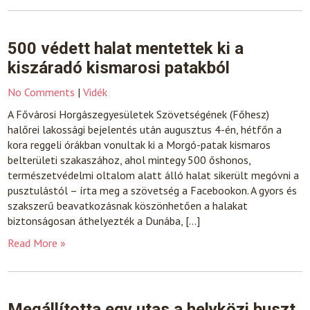
500 védett halat mentettek ki a
kiszáradó kismarosi patakból
No Comments
|
Vidék
A Fővárosi Horgászegyesületek Szövetségének (Főhesz)
halőrei lakossági bejelentés után augusztus 4-én, hétfőn a
kora reggeli órákban vonultak ki a Morgó-patak kismaros
belterületi szakaszához, ahol mintegy 500 őshonos,
természetvédelmi oltalom alatt álló halat sikerült megóvni a
pusztulástól – írta meg a szövetség a Facebookon. A gyors és
szakszerű beavatkozásnak köszönhetően a halakat
biztonságosan áthelyezték a Dunába, […]
Read More »
Megállította egy utas a helyközi buszt,