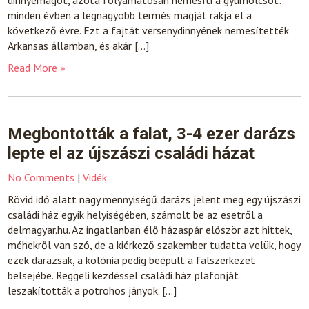
dinnyemagot, azóta folyamatosan nemesíti a gyümölcsöt:
minden évben a legnagyobb termés magját rakja el a
következő évre. Ezt a fajtát versenydinnyének nemesítették
Arkansas államban, és akár […]
Read More »
Megbontották a falat, 3-4 ezer darázs
lepte el az újszászi családi házat
No Comments
|
Vidék
Rövid idő alatt nagy mennyiségű darázs jelent meg egy újszászi
családi ház egyik helyiségében, számolt be az esetről a
delmagyar.hu. Az ingatlanban élő házaspár először azt hittek,
méhekről van szó, de a kiérkező szakember tudatta velük, hogy
ezek darazsak, a kolónia pedig beépült a falszerkezet
belsejébe. Reggeli kezdéssel családi ház plafonját
leszakították a potrohos jányok. […]