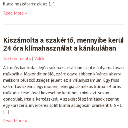
illata hozzátartozik az […]
Read More »
Kiszámolta a szakértő, mennyibe kerül
24 óra klímahasználat a kánikulában
No Comments
|
Vidék
A tartós kánikula idején sok háztartásban szinte folyamatosan
működik a légkondicionáló, ezért egyre többen kíváncsiak arra,
mekkora pluszköltséget jelent ez a villanyszámlán. Egy friss
számítás szerint egy modern, energiatakarékos klíma 24 órás
működtetése jóval kevesebbe kerülhet, mint azt sokan
gondolják, írta a Kertészkedj. A szakértői számítások szerint
egy korszerű, inverteres split klíma átlagosan óránként 0,5–1
[…]
Read More »