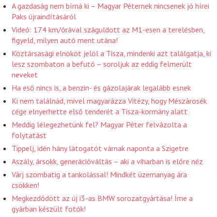
A gazdaság nem bírná ki – Magyar Péternek nincsenek jó hírei
Paks újraindításáról
Videó: 174 km/órával száguldott az M1-esen a terelésben,
figyeld, milyen autó ment utána!
Köztársasági elnököt jelöl a Tisza, mindenki azt találgatja, ki
lesz szombaton a befutó – soroljuk az eddig felmerült
neveket
Ha eső nincs is, a benzin- és gázolajárak legalább esnek
Ki nem találnád, mivel magyarázza Vitézy, hogy Mészárosék
cége elnyerhette első tenderét a Tisza-kormány alatt
Meddig lélegezhetünk fel? Magyar Péter felvázolta a
folytatást
Tippelj, idén hány látogatót várnak naponta a Szigetre
Aszály, ársokk, generációváltás – aki a viharban is előre néz
Várj szombatig a tankolással! Mindkét üzemanyag ára
csökken!
Megkezdődött az új i3-as BMW sorozatgyártása! Íme a
gyárban készült fotók!