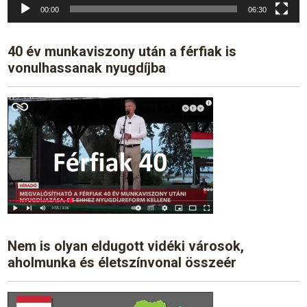
00:00
06:30
40 év munkaviszony után a férfiak is
vonulhassanak nyugdíjba
Nem is olyan eldugott vidéki városok,
aholmunka és életszínvonal összeér