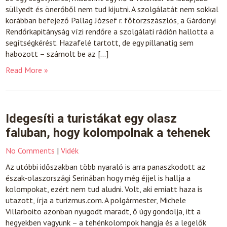
süllyedt és önerőből nem tud kijutni. A szolgálatát nem sokkal
korábban befejező Pallag József r. főtörzszászlós, a Gárdonyi
Rendőrkapitányság vízi rendőre a szolgálati rádión hallotta a
segítségkérést. Hazafelé tartott, de egy pillanatig sem
habozott – számolt be az […]
Read More »
Idegesíti a turistákat egy olasz
faluban, hogy kolompolnak a tehenek
No Comments
|
Vidék
Az utóbbi időszakban több nyaraló is arra panaszkodott az
észak-olaszországi Serinában hogy még éjjel is hallja a
kolompokat, ezért nem tud aludni. Volt, aki emiatt haza is
utazott, írja a turizmus.com. A polgármester, Michele
Villarboito azonban nyugodt maradt, ő úgy gondolja, itt a
hegyekben vagyunk – a tehénkolompok hangja és a legelők