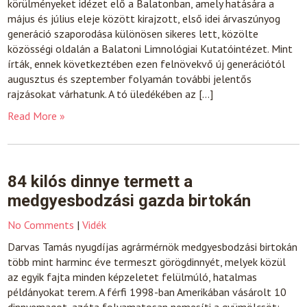
körülményeket idézet elő a Balatonban, amely hatására a
május és július eleje között kirajzott, első idei árvaszúnyog
generáció szaporodása különösen sikeres lett, közölte
közösségi oldalán a Balatoni Limnológiai Kutatóintézet. Mint
írták, ennek következtében ezen felnövekvő új generációtól
augusztus és szeptember folyamán további jelentős
rajzásokat várhatunk. A tó üledékében az […]
Read More »
84 kilós dinnye termett a
medgyesbodzási gazda birtokán
No Comments
|
Vidék
Darvas Tamás nyugdíjas agrármérnök medgyesbodzási birtokán
több mint harminc éve termeszt görögdinnyét, melyek közül
az egyik fajta minden képzeletet felülmúló, hatalmas
példányokat terem. A férfi 1998-ban Amerikában vásárolt 10