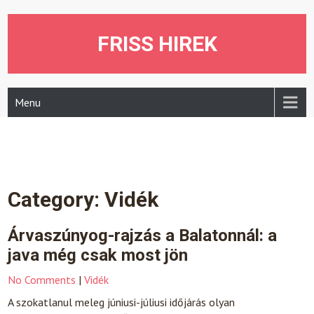
Skip
to
content
FRISS HIREK
Menu
Category:
Vidék
Árvaszúnyog-rajzás a Balatonnál: a
java még csak most jön
No Comments
|
Vidék
A szokatlanul meleg júniusi-júliusi időjárás olyan