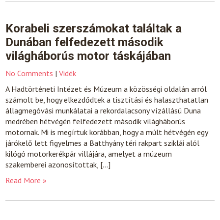
Korabeli szerszámokat találtak a
Dunában felfedezett második
világháborús motor táskájában
No Comments
|
Vidék
A Hadtörténeti Intézet és Múzeum a közösségi oldalán arról
számolt be, hogy elkezdődtek a tisztítási és halaszthatatlan
állagmegóvási munkálatai a rekordalacsony vízállású Duna
medrében hétvégén felfedezett második világháborús
motornak. Mi is megírtuk korábban, hogy a múlt hétvégén egy
járókelő lett figyelmes a Batthyány téri rakpart sziklái alól
kilógó motorkerékpár villájára, amelyet a múzeum
szakemberei azonosítottak, […]
Read More »