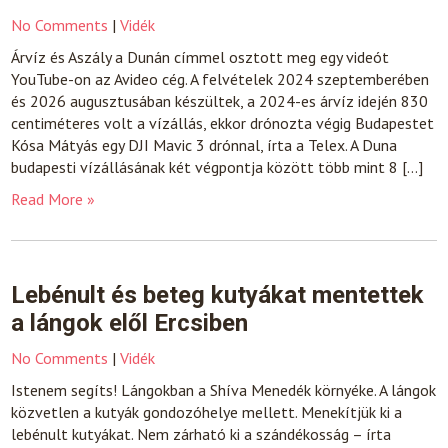
No Comments
|
Vidék
Árvíz és Aszály a Dunán címmel osztott meg egy videót
YouTube-on az Avideo cég. A felvételek 2024 szeptemberében
és 2026 augusztusában készültek, a 2024-es árvíz idején 830
centiméteres volt a vízállás, ekkor drónozta végig Budapestet
Kósa Mátyás egy DJI Mavic 3 drónnal, írta a Telex. A Duna
budapesti vízállásának két végpontja között több mint 8 […]
Read More »
Lebénult és beteg kutyákat mentettek
a lángok elől Ercsiben
No Comments
|
Vidék
Istenem segíts! Lángokban a Shíva Menedék környéke. A lángok
közvetlen a kutyák gondozóhelye mellett. Menekítjük ki a
lebénult kutyákat. Nem zárható ki a szándékosság – írta