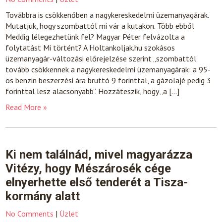
Továbbra is csökkenőben a nagykereskedelmi üzemanyagárak.
Mutatjuk, hogy szombattól mi vár a kutakon. Több ebből
Meddig lélegezhetünk fel? Magyar Péter felvázolta a
folytatást Mi történt? A Holtankoljak.hu szokásos
üzemanyagár-változási előrejelzése szerint „szombattól
tovább csökkennek a nagykereskedelmi üzemanyagárak: a 95-
ös benzin beszerzési ára bruttó 9 forinttal, a gázolajé pedig 3
forinttal lesz alacsonyabb”. Hozzáteszik, hogy „a […]
Read More »
Ki nem találnád, mivel magyarázza
Vitézy, hogy Mészárosék cége
elnyerhette első tenderét a Tisza-
kormány alatt
No Comments
|
Üzlet