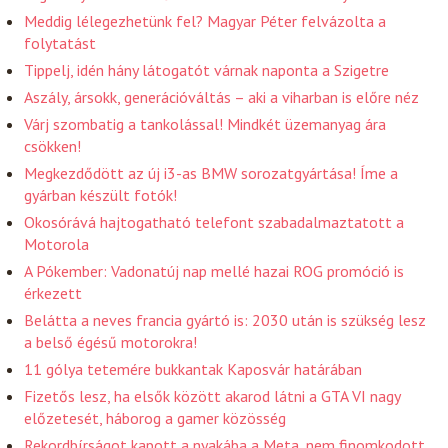
Meddig lélegezhetünk fel? Magyar Péter felvázolta a
folytatást
Tippelj, idén hány látogatót várnak naponta a Szigetre
Aszály, ársokk, generációváltás – aki a viharban is előre néz
Várj szombatig a tankolással! Mindkét üzemanyag ára
csökken!
Megkezdődött az új i3-as BMW sorozatgyártása! Íme a
gyárban készült fotók!
Okosórává hajtogatható telefont szabadalmaztatott a
Motorola
A Pókember: Vadonatúj nap mellé hazai ROG promóció is
érkezett
Belátta a neves francia gyártó is: 2030 után is szükség lesz
a belső égésű motorokra!
11 gólya tetemére bukkantak Kaposvár határában
Fizetős lesz, ha elsők között akarod látni a GTA VI nagy
előzetesét, háborog a gamer közösség
Rekordbírságot kapott a nyakába a Meta, nem finomkodott