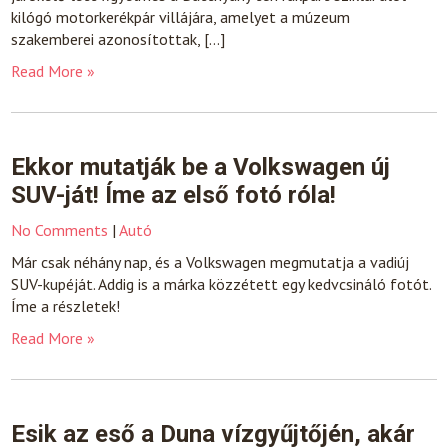
kilógó motorkerékpár villájára, amelyet a múzeum
szakemberei azonosítottak, […]
Read More »
Ekkor mutatják be a Volkswagen új
SUV-ját! Íme az első fotó róla!
No Comments
|
Autó
Már csak néhány nap, és a Volkswagen megmutatja a vadiúj
SUV-kupéját. Addig is a márka közzétett egy kedvcsináló fotót.
Íme a részletek!
Read More »
Esik az eső a Duna vízgyűjtőjén, akár