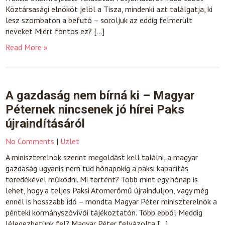
Köztársasági elnököt jelöl a Tisza, mindenki azt találgatja, ki
lesz szombaton a befutó – soroljuk az eddig felmerült
neveket Miért fontos ez? […]
Read More »
A gazdaság nem bírná ki – Magyar
Péternek nincsenek jó hírei Paks
újraindításáról
No Comments
|
Üzlet
A miniszterelnök szerint megoldást kell találni, a magyar
gazdaság ugyanis nem tud hónapokig a paksi kapacitás
töredékével működni. Mi történt? Több mint egy hónap is
lehet, hogy a teljes Paksi Atomerőmű újrainduljon, vagy még
ennél is hosszabb idő – mondta Magyar Péter miniszterelnök a
pénteki kormányszóvivői tájékoztatón. Több ebből Meddig
lélegezhetünk fel? Magyar Péter felvázolta […]