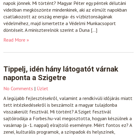
napok jönnek. Mi történt? Magyar Péter egy péntek délutáni
videóban megköszönte mindenkinek, aki az elmúlt napokban
csatlakozott az ország energia- és vízbiztonságának
védelméhez, majd ismertette a Védelmi Munkacsoport
döntéseit. A miniszterelnök szerint a Duna […]
Read More »
Tippelj, idén hány látogatót várnak
naponta a Szigetre
No Comments
|
Üzlet
A legújabb fejlesztésekről, valamint a rendkívüli időjárás miatt
tett intézkedésekről is beszámolt a magyar tulajdonba
visszakerült fesztivál. Mi történt? A Sziget fesztivál
sajtóirodája a Forbes.hu-val megosztotta, hogyan készülnek a
vasárnap (a -1. nappal) elrajtoló eseményre. Miért fontos ez? A
zenei, kulturális programok, a színpadok és helyszínek,