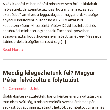
A közlekedési és beruházási miniszter sem örül a kialakult
helyzetnek, de szerinte „az igazi botrány nem ez az egy
szerződés”, amelyet a leggazdagabb magyar érdekeltsége
egyedüli indulóként húzott be a GYSEV által kiírt
közbeszerzésen. Mi történt? Vitézy Dávid közlekedési és
beruházási miniszter egy pénteki Facebook-posztban
elmagyarázta, hogy „hogyan nyerhetett ismét egy Mészáros
Lőrinc érdekeltségébe tartozó cég […]
Read More »
Meddig lélegezhetünk fel? Magyar
Péter felvázolta a folytatást
No Comments
|
Üzlet
Újabb döntések születtek: bár önkéntes energiavállalásokra
már nincs szükség, a miniszterelnök szerint érdemes pár
szokást továbbvinni az elmúlt hétből. Szombattól újra nehéz