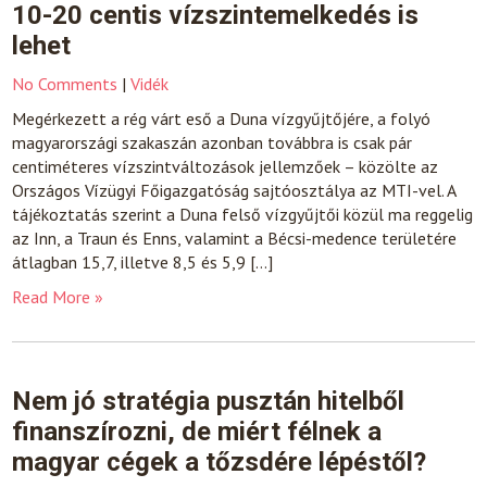
10-20 centis vízszintemelkedés is
lehet
No Comments
|
Vidék
Megérkezett a rég várt eső a Duna vízgyűjtőjére, a folyó
magyarországi szakaszán azonban továbbra is csak pár
centiméteres vízszintváltozások jellemzőek – közölte az
Országos Vízügyi Főigazgatóság sajtóosztálya az MTI-vel. A
tájékoztatás szerint a Duna felső vízgyűjtői közül ma reggelig
az Inn, a Traun és Enns, valamint a Bécsi-medence területére
átlagban 15,7, illetve 8,5 és 5,9 […]
Read More »
Nem jó stratégia pusztán hitelből
finanszírozni, de miért félnek a
magyar cégek a tőzsdére lépéstől?