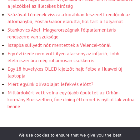
a jelzőkkel az illetékes bíróság
Százával térnének vissza a korábban leszerelt rendőrök az
állományba, Pósfai Gábor elárulta, hol tart a folyamat
Stankovics Ábel: Magyarországnak félparlamentáris
rendszerre van szüksége
Iszapba süllyedt nőt mentettek a Velencei-tónál
Egy évtizede nem volt ilyen alacsony az infláció, több
élelmiszer ára még rohamosan csökken is
Egy 18 hüvelykes OLED kijelzőt hajt félbe a Huawei új
laptopja
Miért együnk olívaolajat lefekvés előtt?
Milliárdokért vett volna egy újabb épületet az Orbán-
kormány Brüsszelben, fine dining éttermet is nyitottak volna
benne
We use cookies to ensure that we give you the best