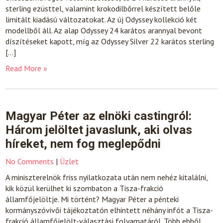
sterling ezüsttel, valamint krokodilbőrrel készített belőle
limitált kiadású változatokat. Az új Odyssey kollekció két
modellből áll. Az alap Odyssey 24 karátos arannyal bevont
díszítéseket kapott, míg az Odyssey Silver 22 karátos sterling
[…]
Read More »
Magyar Péter az elnöki castingról:
Három jelöltet javaslunk, aki olvas
híreket, nem fog meglepődni
No Comments
|
Üzlet
A miniszterelnök friss nyilatkozata után nem nehéz kitalálni,
kik közül kerülhet ki szombaton a Tisza-frakció
államfőjelöltje. Mi történt? Magyar Péter a pénteki
kormányszóvivői tájékoztatón elhintett néhány infót a Tisza-
frakció államfőjelölt-választási folyamatáról. Több ebből