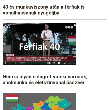
40 év munkaviszony után a férfiak is
vonulhassanak nyugdíjba
Nem is olyan eldugott vidéki városok,
aholmunka és életszínvonal összeér