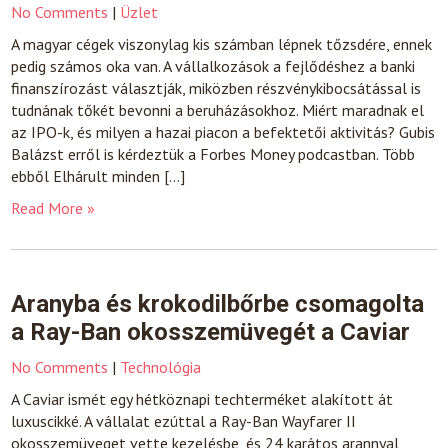
No Comments
|
Üzlet
A magyar cégek viszonylag kis számban lépnek tőzsdére, ennek
pedig számos oka van. A vállalkozások a fejlődéshez a banki
finanszírozást választják, miközben részvénykibocsátással is
tudnának tőkét bevonni a beruházásokhoz. Miért maradnak el
az IPO-k, és milyen a hazai piacon a befektetői aktivitás? Gubis
Balázst erről is kérdeztük a Forbes Money podcastban. Több
ebből Elhárult minden […]
Read More »
Aranyba és krokodilbőrbe csomagolta
a Ray-Ban okosszemüvegét a Caviar
No Comments
|
Technológia
A Caviar ismét egy hétköznapi techterméket alakított át
luxuscikké. A vállalat ezúttal a Ray-Ban Wayfarer II
okosszemüveget vette kezelésbe, és 24 karátos arannyal,