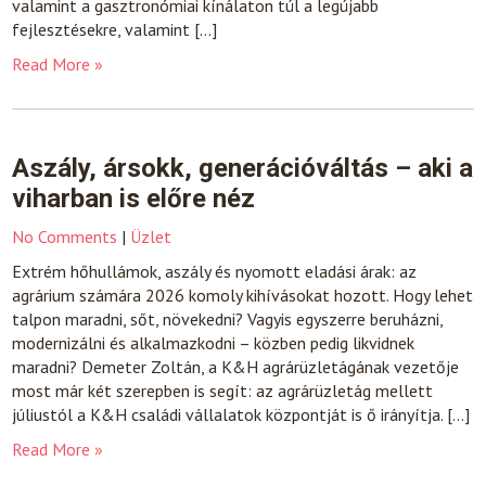
valamint a gasztronómiai kínálaton túl a legújabb
fejlesztésekre, valamint […]
Read More »
Aszály, ársokk, generációváltás – aki a
viharban is előre néz
No Comments
|
Üzlet
Extrém hőhullámok, aszály és nyomott eladási árak: az
agrárium számára 2026 komoly kihívásokat hozott. Hogy lehet
talpon maradni, sőt, növekedni? Vagyis egyszerre beruházni,
modernizálni és alkalmazkodni – közben pedig likvidnek
maradni? Demeter Zoltán, a K&H agrárüzletágának vezetője
most már két szerepben is segít: az agrárüzletág mellett
júliustól a K&H családi vállalatok központját is ő irányítja. […]
Read More »