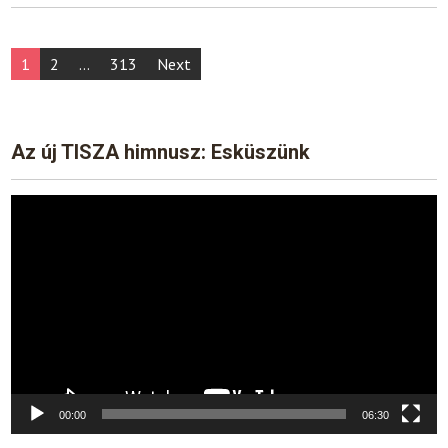
Posts
1
2
…
313
Next
pagination
Az új TISZA himnusz: Esküszünk
Video
Player
00:00
06:30