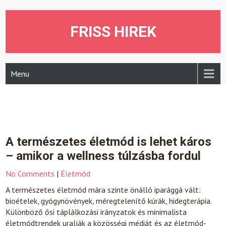
Skip
to
content
FRISS HIREK
Menu
A természetes életmód is lehet káros
– amikor a wellness túlzásba fordul
No Comments
|
Életmód
A természetes életmód mára szinte önálló iparággá vált:
bioételek, gyógynövények, méregtelenítő kúrák, hidegterápia.
Különböző ősi táplálkozási irányzatok és minimalista
életmódtrendek uralják a közösségi médiát és az életmód-