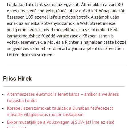
foglalkoztatottak száma az Egyesült Államokban a várt 80
ezres növekedés helyett, ráadásul az előző két hónap adatát
összesen 103 ezerrel lefelé módosították. A számok után
esnek az amerikai kötvényhozamok, a Wall Street indexei
pedig emelkedtek, mivel mérséklődtek a szeptemberi Fed-
kamatemeléshez fűződő várakozások. Közben itthon is
voltak események, a Mol és a Richter is hajnalban tette közzé
negyedéves számait - előbbi árfolyama a jelentést követően
történelmi csúcsra ment.
Friss Hírek
A természetes életmód is lehet káros – amikor a wellness
túlzásba fordul
Korabeli szerszámokat találtak a Dunában felfedezett
második világháborús motor táskájában
Ekkor mutatják be a Volkswagen új SUV-ját! Íme az első