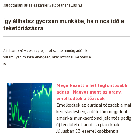
salgótarjáni állás és karrier Salgotarjanallas.hu
Így állhatsz gyorsan munkába, ha nincs idő a
teketóriázásra
A feltörekvő vidéki régió, ahol szinte mindig adódik
valamilyen munkalehetőség, akár azonnali kezdéssel
is
Megérkezett a hét legfontosabb
adata - Nagyot ment az arany,
emelkedtek a tőzsdék
Emelkedtek az európai tőzsdék a mai
kereskedésben, a délután megjelent
amerikai munkaerőpiaci jelentés pedig
új lendületet adott a piacoknak.
Júliusban 23 ezerrel csökkent a