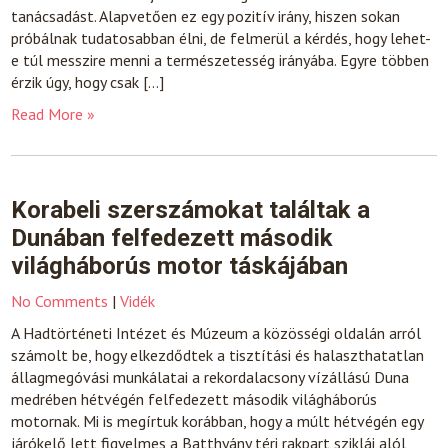
tanácsadást. Alapvetően ez egy pozitív irány, hiszen sokan
próbálnak tudatosabban élni, de felmerül a kérdés, hogy lehet-
e túl messzire menni a természetesség irányába. Egyre többen
érzik úgy, hogy csak […]
Read More »
Korabeli szerszámokat találtak a
Dunában felfedezett második
világháborús motor táskájában
No Comments
|
Vidék
A Hadtörténeti Intézet és Múzeum a közösségi oldalán arról
számolt be, hogy elkezdődtek a tisztítási és halaszthatatlan
állagmegóvási munkálatai a rekordalacsony vízállású Duna
medrében hétvégén felfedezett második világháborús
motornak. Mi is megírtuk korábban, hogy a múlt hétvégén egy
járókelő lett figyelmes a Batthyány téri rakpart sziklái alól