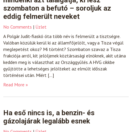
mindenki azt találgatja, ki lesz
szombaton a befutó – soroljuk az
eddig felmerült neveket
No Comments
|
Üzlet
A Polgár Judit-fiaskó óta több név is felmerült a tisztségre.
Valóban közülük kerül ki az államfőjelölt, vagy a Tisza végül
meglepetést okoz? Mi történt? Szombaton szavaz a Tisza
frakciója arról, kit jelöljenek köztársasági elnöknek, akit utána
kedden meg is választhat az Országgyűlés. A HVG cikkbe
gyűjtötte a lehetséges jelölteket az elmúlt időszak
történései után. Miért […]
Read More »
Ha eső nincs is, a benzin- és
gázolajárak legalább esnek
No Comments
|
Üzlet