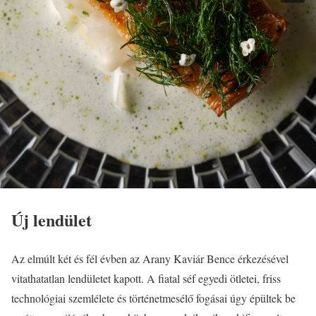
Új lendület
Az elmúlt két és fél évben az Arany Kaviár Bence érkezésével
vitathatatlan lendületet kapott. A fiatal séf egyedi ötletei, friss
technológiai szemlélete és történetmesélő fogásai úgy épültek be