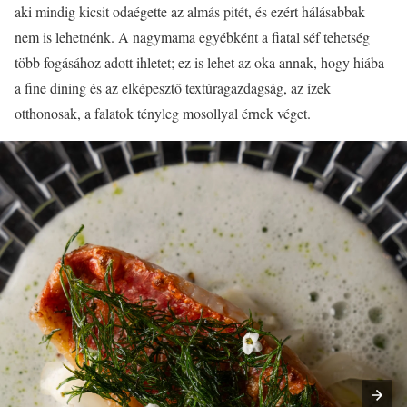
aki mindig kicsit odaégette az almás pitét, és ezért hálásabbak
nem is lehetnénk. A nagymama egyébként a fiatal séf tehetség
több fogásához adott ihletet; ez is lehet az oka annak, hogy hiába
a fine dining és az elképesztő textúragazdagság, az ízek
otthonosak, a falatok tényleg mosollyal érnek véget.