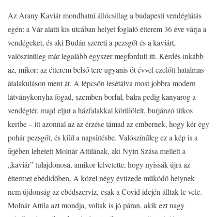
Az Arany Kaviár mondhatni állócsillag a budapesti vendéglátás
egén: a Vár alatti kis utcában helyet foglaló étterem 36 éve várja a
vendégeket, és aki Budán szereti a pezsgőt és a kaviárt,
valószínűleg már legalább egyszer megfordult itt. Kérdés inkább
az, mikor: az étterem belső tere ugyanis öt évvel ezelőtt hatalmas
átalakuláson ment át. A lépcsőn lesétálva most jobbra modern
látványkonyha fogad, szemben borfal, balra pedig kanyarog a
vendégtér, majd eljut a házfalakkal körülölelt, burjánzó titkos
kertbe – itt azonnal az az érzése támad az embernek, hogy kér egy
pohár pezsgőt, és kiül a napsütésbe. Valószínűleg ez a kép is a
fejében lehetett Molnár Attilának, aki Nyíri Szása mellett a
„kaviár” tulajdonosa, amikor felvetette, hogy nyissák újra az
éttermet ebédidőben. A közel négy évtizede működő helynek
nem újdonság az ebédszerviz, csak a Covid idején álltak le vele.
Molnár Attila azt mondja, voltak is jó páran, akik ezt nagy