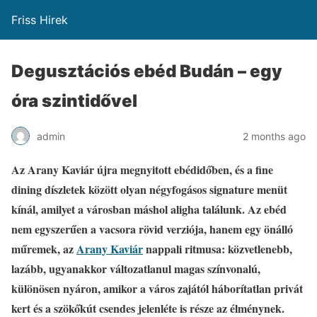
Friss Hirek
Degusztációs ebéd Budán – egy
óra szintidővel
admin
2 months ago
Az Arany Kaviár újra megnyitott ebédidőben, és a fine
dining díszletek között olyan négyfogásos signature menüt
kínál, amilyet a városban máshol aligha találunk. Az ebéd
nem egyszerűen a vacsora rövid verziója, hanem egy önálló
műremek, az
Arany Kaviár
nappali ritmusa: közvetlenebb,
lazább, ugyanakkor változatlanul magas színvonalú,
különösen nyáron, amikor a város zajától háborítatlan privát
kert és a szökőkút csendes jelenléte is része az élménynek.