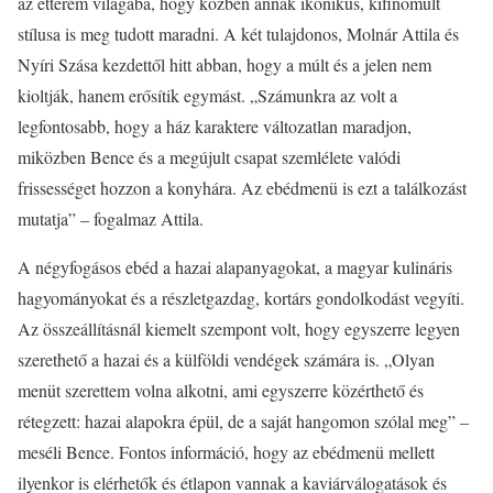
az étterem világába, hogy közben annak ikonikus, kifinomult
stílusa is meg tudott maradni. A két tulajdonos, Molnár Attila és
Nyíri Szása kezdettől hitt abban, hogy a múlt és a jelen nem
kioltják, hanem erősítik egymást. „Számunkra az volt a
legfontosabb, hogy a ház karaktere változatlan maradjon,
miközben Bence és a megújult csapat szemlélete valódi
frissességet hozzon a konyhára. Az ebédmenü is ezt a találkozást
mutatja” – fogalmaz Attila.
A négyfogásos ebéd a hazai alapanyagokat, a magyar kulináris
hagyományokat és a részletgazdag, kortárs gondolkodást vegyíti.
Az összeállításnál kiemelt szempont volt, hogy egyszerre legyen
szerethető a hazai és a külföldi vendégek számára is. „Olyan
menüt szerettem volna alkotni, ami egyszerre közérthető és
rétegzett: hazai alapokra épül, de a saját hangomon szólal meg” –
meséli Bence. Fontos információ, hogy az ebédmenü mellett
ilyenkor is elérhetők és étlapon vannak a kaviárválogatások és