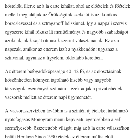
kóstolók, illetve az à la carte kínálat, ahol az előételek és főételek
mellett megtaláljuk az Örökségünk szekciót is az ikonikus
borscslevessel és a sztraganoff bélszínnel. Így a nappali szerviz
egyszerre kínál fókuszált menüélményt és nagyobb szabadságot
azoknak, akik saját ritmusuk szerint választanának. Ez az a
napszak, amikor az étterem lazít a nyakkendőn: ugyanaz a
színvonal, ugyanaz a figyelem, oldottabb keretben.
Az étterem befogadóképessége 40–42 fő, és az elosztásának
köszönhetően könnyen tagolható kisebb vagy nagyobb
társaságok, események számára – ezek adják a privát ebédek,
vacsorák mellett az étterem napi ügymenetét.
A vacsoraszervizben továbbra is a szintén új ételeket tartalmazó
nyolcfogásos Monogram menü képviseli legerősebben a séf
személyesebb, összetettebb világát, míg az à la carte választékon
belüli Heritage Since 1990 ételek az étterem múltja előtt