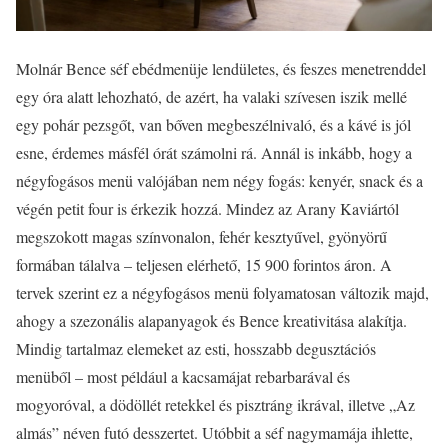
Molnár Bence séf ebédmenüje lendületes, és feszes menetrenddel
egy óra alatt lehozható, de azért, ha valaki szívesen iszik mellé
egy pohár pezsgőt, van bőven megbeszélnivaló, és a kávé is jól
esne, érdemes másfél órát számolni rá. Annál is inkább, hogy a
négyfogásos menü valójában nem négy fogás: kenyér, snack és a
végén petit four is érkezik hozzá. Mindez az Arany Kaviártól
megszokott magas színvonalon, fehér kesztyűvel, gyönyörű
formában tálalva – teljesen elérhető, 15 900 forintos áron. A
tervek szerint ez a négyfogásos menü folyamatosan változik majd,
ahogy a szezonális alapanyagok és Bence kreativitása alakítja.
Mindig tartalmaz elemeket az esti, hosszabb degusztációs
menüből – most például a kacsamájat rebarbarával és
mogyoróval, a dödöllét retekkel és pisztráng ikrával, illetve „Az
almás” néven futó desszertet. Utóbbit a séf nagymamája ihlette,