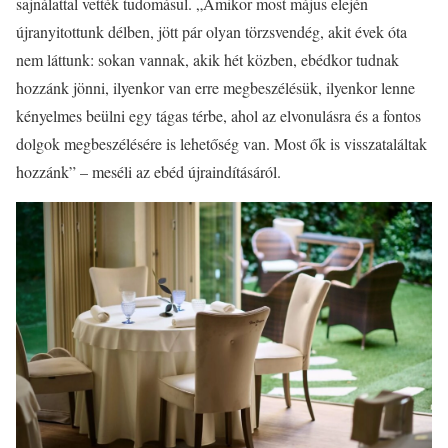
sajnálattal vették tudomásul. „Amikor most május elején
újranyitottunk délben, jött pár olyan törzsvendég, akit évek óta
nem láttunk: sokan vannak, akik hét közben, ebédkor tudnak
hozzánk jönni, ilyenkor van erre megbeszélésük, ilyenkor lenne
kényelmes beülni egy tágas térbe, ahol az elvonulásra és a fontos
dolgok megbeszélésére is lehetőség van. Most ők is visszataláltak
hozzánk” – meséli az ebéd újraindításáról.