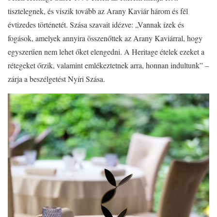
tisztelegnek, és viszik tovább az Arany Kaviár három és fél
évtizedes történetét. Szása szavait idézve: „Vannak ízek és
fogások, amelyek annyira összenőttek az Arany Kaviárral, hogy
egyszerűen nem lehet őket elengedni. A Heritage ételek ezeket a
rétegeket őrzik, valamint emlékeztetnek arra, honnan indultunk” –
zárja a beszélgetést Nyíri Szása.