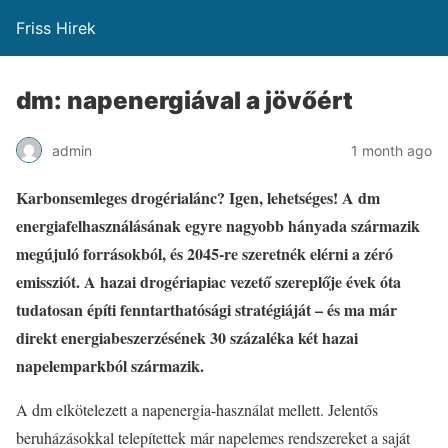
Friss Hirek
dm: napenergiával a jövőért
admin
1 month ago
Karbonsemleges drogérialánc? Igen, lehetséges! A dm
energiafelhasználásának egyre nagyobb hányada származik
megújuló forrásokból, és 2045-re szeretnék elérni a zéró
emissziót. A hazai drogériapiac vezető szereplője évek óta
tudatosan építi fenntarthatósági stratégiáját – és ma már
direkt energiabeszerzésének 30 százaléka két hazai
napelemparkból származik.
A dm elkötelezett a napenergia-használat mellett. Jelentős
beruházásokkal telepítettek már napelemes rendszereket a saját