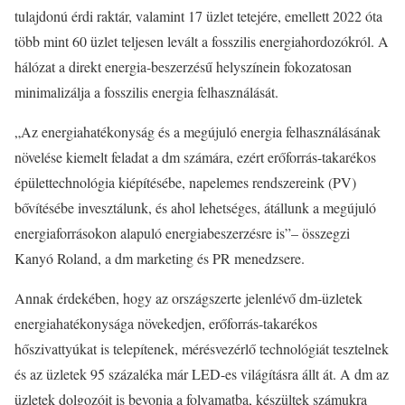
tulajdonú érdi raktár, valamint 17 üzlet tetejére, emellett 2022 óta
több mint 60 üzlet teljesen levált a fosszilis energiahordozókról. A
hálózat a direkt energia-beszerzésű helyszínein fokozatosan
minimalizálja a fosszilis energia felhasználását.
„Az energiahatékonyság és a megújuló energia felhasználásának
növelése kiemelt feladat a dm számára, ezért erőforrás-takarékos
épülettechnológia kiépítésébe, napelemes rendszereink (PV)
bővítésébe invesztálunk, és ahol lehetséges, átállunk a megújuló
energiaforrásokon alapuló energiabeszerzésre is”– összegzi
Kanyó Roland, a dm marketing és PR menedzsere.
Annak érdekében, hogy az országszerte jelenlévő dm-üzletek
energiahatékonysága növekedjen, erőforrás-takarékos
hőszivattyúkat is telepítenek, mérésvezérlő technológiát tesztelnek
és az üzletek 95 százaléka már LED-es világításra állt át. A dm az
üzletek dolgozóit is bevonja a folyamatba, készültek számukra