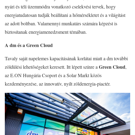
nyári és téli üzemmódra vonatkozó cselekvési tervek, hogy
energiatudatosan tudják beállítani a hőmérsékletet és a világítást
az adott boltban. Valamennyi munkatárs számára képzést is
biztosítanak energiamenedzsment témában.
A dm és a Green Cloud
Tavaly saját napelemes kapacitásának korlátai miatt a dm további
Green Cloud
zöldülési lehetőségeket keresett. Itt lépett színre a
,
az E.ON Hungária Csoport és a Solar Markt közös
kezdeményezése, az innovatív, nyílt zöldenergia-piactér.