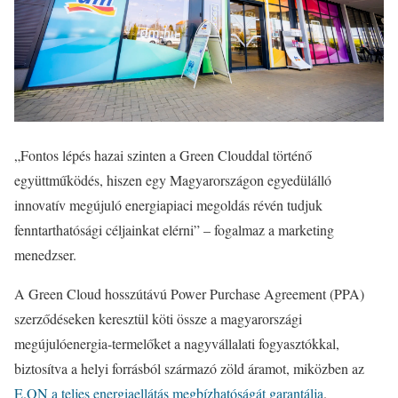
„Fontos lépés hazai szinten a Green Clouddal történő
együttműködés, hiszen egy Magyarországon egyedülálló
innovatív megújuló energiapiaci megoldás révén tudjuk
fenntarthatósági céljainkat elérni” – fogalmaz a marketing
menedzser.
A Green Cloud hosszútávú Power Purchase Agreement (PPA)
szerződéseken keresztül köti össze a magyarországi
megújulóenergia-termelőket a nagyvállalati fogyasztókkal,
biztosítva a helyi forrásból származó zöld áramot, miközben az
E.ON a teljes energiaellátás megbízhatóságát garantálja
.