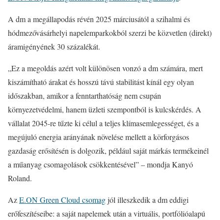
A dm a megállapodás révén 2025 márciusától a szihalmi és
hódmezővásárhelyi napelemparkokból szerzi be közvetlen (direkt)
áramigényének 30 százalékát.
„Ez a megoldás azért volt különösen vonzó a dm számára, mert
kiszámítható árakat és hosszú távú stabilitást kínál egy olyan
időszakban, amikor a fenntarthatóság nem csupán
környezetvédelmi, hanem üzleti szempontból is kulcskérdés. A
vállalat 2045-re tűzte ki célul a teljes klímasemlegességet, és a
megújuló energia arányának növelése mellett a körforgásos
gazdaság erősítésén is dolgozik, például saját márkás termékeinél
a műanyag csomagolások csökkentésével” – mondja Kanyó
Roland.
Az
E.ON Green Cloud csomag
jól illeszkedik a dm eddigi
erőfeszítéseibe: a saját napelemek után a virtuális, portfólióalapú