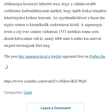
zöldenergia-beszerzés lehetővé teszi, hogy a vállalat tovább
csökkentse karbonlábnyomát anélkül, hogy újabb fizikai telepítési
lehetőségeket kellene keresnie. Az együttműködéssel a hazai dm
régiós szinten is kiemelkedik szektortársai közül. A napenergia
révén a cég éves szinten várhatóan 1537 metrikus tonna szén-
dioxid-kibocsátást vált ki, amely több mint 6 millió km autóval
megtett távolságnak felel meg.
The post
dm: napenergiával a jövőért
appeared first on
Forbes.hu
.
https://www.youtube.com/watch?v=Pdnw4KiUWp0
Categories:
Üzlet
Leave a Comment