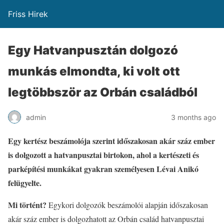
Friss Hirek
Egy Hatvanpusztán dolgozó
munkás elmondta, ki volt ott
legtöbbször az Orbán családból
admin
3 months ago
Egy kertész beszámolója szerint időszakosan akár száz ember
is dolgozott a hatvanpusztai birtokon, ahol a kertészeti és
parképítési munkákat gyakran személyesen Lévai Anikó
felügyelte.
Mi történt?
Egykori dolgozók beszámolói alapján időszakosan
akár száz ember is dolgozhatott az Orbán család hatvanpusztai