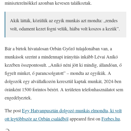
miniszterelnökkel azonban kevesen találkoztak.
Akik látták, közülük az egyik munkás azt mondta: „rendes
volt, odament kezet fogni velük, hiába volt koszos a kezük”.
Bár a birtok hivatalosan Orbán Győző tulajdonában van, a
munkások szerint a mindennapi irányítás inkább Lévai Anikó
kezében összpontosult. „Anikó néni jött ki mindig, állandóan, ő
figyelt minket, ő parancsolgatott” – mondta az egyikük. A
dolgozók egy alvállalkozón keresztül kaptak munkát, 2024-ben
óránként 1500 forintos bérért. A területen telefonhasználatot sem
engedélyeztek.
The post
Egy Hatvanpusztán dolgozó munkás elmondta, ki volt
ott legtöbbször az Orbán családból
appeared first on
Forbes.hu
.