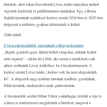
birtokán, ahol sokan közvetlenül Lévai Anikó irányítása mellett
végeztek kertészeti és parkfenntartási munkákat. Egy, a Roma
Sajtóközpontnak nyilatkozó kertész szerint 2024-ben és 2025-ben
dolgozott a területen, gyakran túlórázniuk is kellett.
Több ebből
Új korszak kezdődött, megalakult a Magyar-kormány
„Bejött, gondolt egyet, ültetni kellett virágokat, nekünk kellett
neki segíteni” – idézte fel a férfi, aki szerint a munkások csak
akkor szólhattak Lévai Anikóhoz, ha ő kezdeményezett. A
kertész szerint Lévai Anikó „kedves volt, ha nem idegesítették
fel”. A dolgozók nagy területet tartottak rendben, gyomláltak,
földet hordtak, medencéket ástak, parkosítottak.
A beszámolók szerint Orbán Viktor családtagjai, köztük a veje és
a lánya is rendszeresen megjelentek a birtokon, magával a