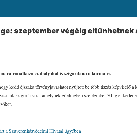
ége: szeptember végéig eltűnhetnek 
lmára vonatkozó szabályokat is szigorítaná a kormány.
ogy kedd éjszaka törvényjavaslatot nyújtott be több tiszás képviselő a 
ozásának szigorítására, amelynek értelmében szeptember 30-ig el kellene 
özöket.
Párt a Szuverenitásvédelmi Hivatal ügyében