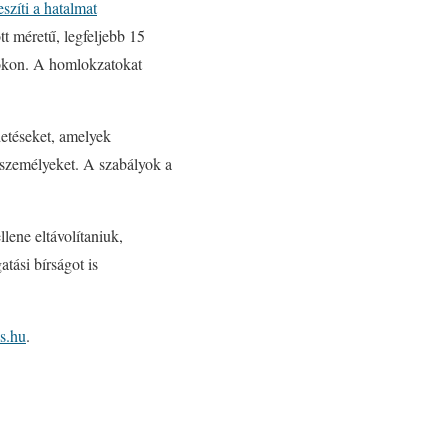
zíti a hatalmat
tt méretű, legfeljebb 15
rokon. A homlokzatokat
rdetéseket, amelyek
 személyeket. A szabályok a
lene eltávolítaniuk,
tási bírságot is
s.hu
.