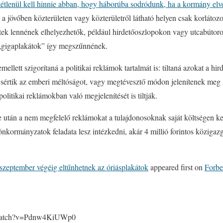
lenül kell hinnie abban, hogy háborúba sodródunk, ha a kormány elves
 a jövőben közterületen vagy közterületről látható helyen csak korlátozo
tek lennének elhelyezhetők, például hirdetőoszlopokon vagy utcabúto
 „gigaplakátok” így megszűnnének.
mellett szigorítaná a politikai reklámok tartalmát is: tiltaná azokat a hi
, sértik az emberi méltóságot, vagy megtévesztő módon jelenítenek meg
olitikai reklámokban való megjelenítését is tiltják.
 után a nem megfelelő reklámokat a tulajdonosoknak saját költségen kel
nkormányzatok feladata lesz intézkedni, akár 4 millió forintos közigazga
szeptember végéig eltűnhetnek az óriásplakátok
appeared first on
Forbe
/watch?v=Pdnw4KiUWp0