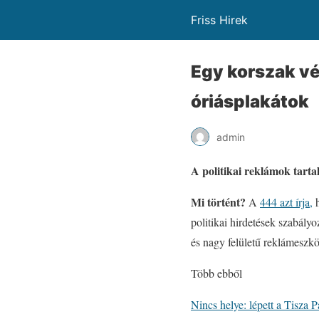
Friss Hirek
Egy korszak v
óriásplakátok
admin
A politikai reklámok tarta
Mi történt?
A
444 azt írja,
h
politikai hirdetések szabály
és nagy felületű reklámeszk
Több ebből
Nincs helye: lépett a Tisza 