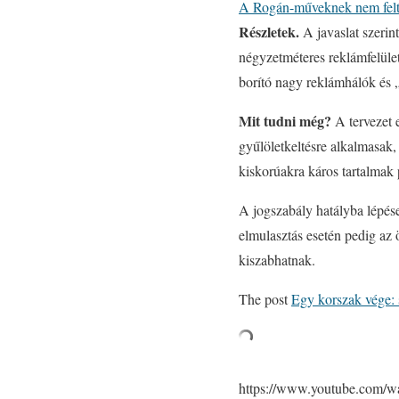
A Rogán-műveknek nem feltét
Részletek.
A javaslat szerint
négyzetméteres reklámfelüle
borító nagy reklámhálók és
Mit tudni még?
A tervezet e
gyűlöletkeltésre alkalmasak
kiskorúakra káros tartalmak p
A jogszabály hatályba lépése
elmulasztás esetén pedig az ö
kiszabhatnak.
The post
Egy korszak vége: 
https://www.youtube.com