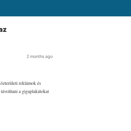
az
2 months ago
közterületi reklámok és
távolítani a gigaplakátokat