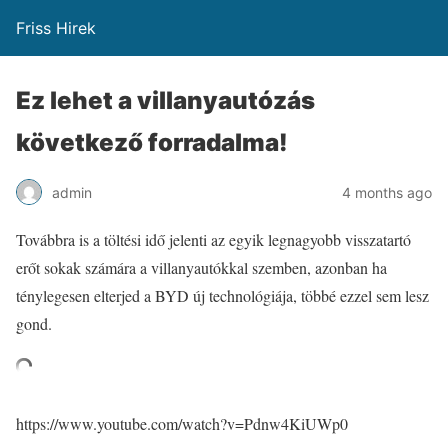
Friss Hirek
Ez lehet a villanyautózás
következő forradalma!
admin
4 months ago
Továbbra is a töltési idő jelenti az egyik legnagyobb visszatartó
erőt sokak számára a villanyautókkal szemben, azonban ha
ténylegesen elterjed a BYD új technológiája, többé ezzel sem lesz
gond.
https://www.youtube.com/watch?v=Pdnw4KiUWp0