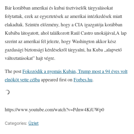
Bár korábban amerikai és kubai tisztviselők tárgyalásokat
folytattak, ezek az egyeztetések az amerikai intézkedések miatt
elakadtak. Szintén előzmény, hogy a CIA igazgatója korábban
Kubába látogatott, ahol találkozott Raúl Castro unokájával,A lap
szerint az amerikai fél jelezte, hogy Washington akkor kész
gazdasági biztonsági kérdésekről tárgyalni, ha Kuba „alapvető
változtatásokat” hajt végre.
The post
Fokozódik a nyomás Kubán, Trump most a 94 éves volt
elnököt vette célba
appeared first on
Forbes.hu
.
https://www.youtube.com/watch?v=Pdnw4KiUWp0
Categories:
Üzlet