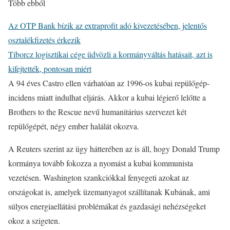
Több ebből
Az OTP Bank bízik az extraprofit adó kivezetésében, jelentős
osztalékfizetés érkezik
Tiborcz logisztikai cége üdvözli a kormányváltás hatásait, azt is
kifejtették, pontosan miért
A 94 éves Castro ellen várhatóan az 1996-os kubai repülőgép-
incidens miatt indulhat eljárás. Akkor a kubai légierő lelőtte a
Brothers to the Rescue nevű humanitárius szervezet két
repülőgépét, négy ember halálát okozva.
A Reuters szerint az ügy hátterében az is áll, hogy Donald Trump
kormánya tovább fokozza a nyomást a kubai kommunista
vezetésen. Washington szankciókkal fenyegeti azokat az
országokat is, amelyek üzemanyagot szállítanak Kubának, ami
súlyos energiaellátási problémákat és gazdasági nehézségeket
okoz a szigeten.