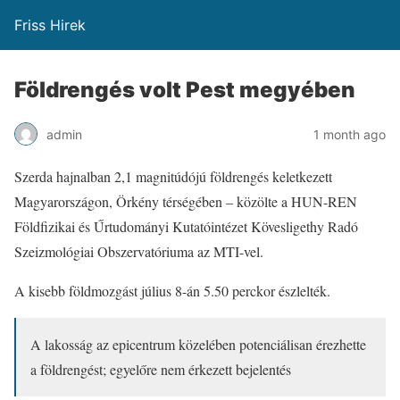
Friss Hirek
Földrengés volt Pest megyében
admin
1 month ago
Szerda hajnalban 2,1 magnitúdójú földrengés keletkezett
Magyarországon, Örkény térségében – közölte a HUN-REN
Földfizikai és Űrtudományi Kutatóintézet Kövesligethy Radó
Szeizmológiai Obszervatóriuma az MTI-vel.
A kisebb földmozgást július 8-án 5.50 perckor észlelték.
A lakosság az epicentrum közelében potenciálisan érezhette
a földrengést; egyelőre nem érkezett bejelentés