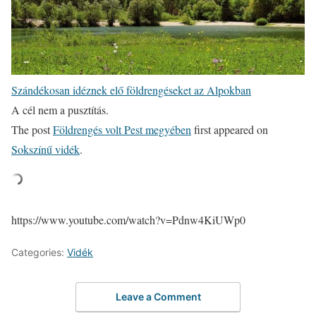
Szándékosan idéznek elő földrengéseket az Alpokban
A cél nem a pusztítás.
The post
Földrengés volt Pest megyében
first appeared on
Sokszínű vidék
.
https://www.youtube.com/watch?v=Pdnw4KiUWp0
Categories:
Vidék
Leave a Comment