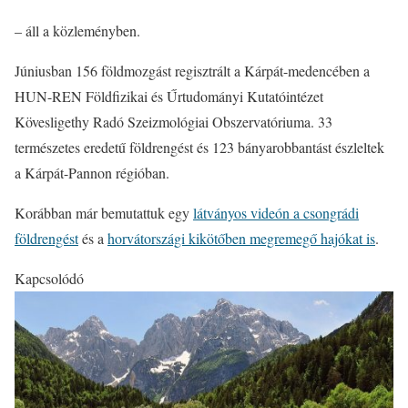
– áll a közleményben.
Júniusban 156 földmozgást regisztrált a Kárpát-medencében a
HUN-REN Földfizikai és Űrtudományi Kutatóintézet
Kövesligethy Radó Szeizmológiai Obszervatóriuma. 33
természetes eredetű földrengést és 123 bányarobbantást észleltek
a Kárpát-Pannon régióban.
Korábban már bemutattuk egy
látványos videón a csongrádi
földrengést
és a
horvátországi kikötőben megremegő hajókat is
.
Kapcsolódó