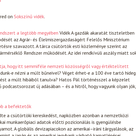
n
ared on
Sokszínű vidék
.
rendszert a legtöbb megyében
Vidék
A gazdák akaratát tiszteletben
ödését az Agrár- és Élelmiszergazdaságért Felelős Minisztérium
tésre szavazott. A tárca csütörtök esti közleménye szerint az
rmérséklő Rendszer működését. Az idei rendkívüli aszály miatt so
ja, hogy itt semmiféle nemzeti közösségről vagy értéktelített
unk-e nézni a múlt bűneivel? Véget érhet-e a 100 éve tartó hideg
ést a múlt hibáiból tanulva? Hatos Pál történésszel a képzelet
podcastsorozat új adásában – és a hitről, hogy vagyunk olyan jók,
ább a befektetők
zdte a csütörtöki kereskedést, napközben azonban a nemzetközi
kai munkaerőpiaci adatok előtti pozicionálás is gyengülésbe
yamot. A globális devizapiacokon az amerikai–iráni tárgyalások, az
lamint a japán és az amerikai jegybank várható kamatlépései