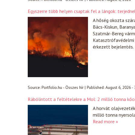
Egyszerre több helyen csaptak fel a lángok: terjedn
A hőség okozta szára
Bács-Kiskun, Barany
Szatmár-Bereg várme
Katasztrófavédelmi 
érkezett bejelentés.
Source:
Portfolio.hu - Összes hír
|
Published:
August 6, 2026 -
Rábólintott a feltételekre a Mol: 2 millió tonna kőo
A horvát olajvezeté
millió tonna nyersol
Read more »