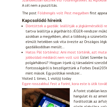
Szándékosan idéznek elő földrengéseket az Alpokba
A cél nem a pusztítás.
The post
Földrengés volt Pest megyében
first appe
Kapcsolódó híreink
Döntöttek a gazdák: leállítják a jégkármérséklő 
tartva leállítja a jégelhárító JÉGER-rendszer műk
azokban a megyékben, ahol a többség a szünetelte
elmúlt hetekben sok vita övezte az Országos Jégká
gazdálkodóban merült…
Hatos Pál történész: Ami most történik, azt mutat
jobboldali médiáról nem volt szó
Üzlet
Szembe tud
polgárháború? Hogyan írjunk új társadalmi szerződ
fontosságáról is beszélgettünk a Forbes Deal2036 
mint mások. Egy politikai rendszer…
Visited 1 times, 1 visit(s) today
Egyre rosszabbul fest a forint, kora este is ütik tov
A forint stabilan ke
hangulat és az ameri
fordították az árfol
olajár alakulása, va