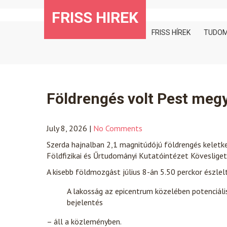
Skip
FRISS HIREK
to
content
FRISS HÍREK
TUDO
Földrengés volt Pest meg
July 8, 2026
|
No Comments
Szerda hajnalban 2,1 magnitúdójú földrengés kelet
Földfizikai és Űrtudományi Kutatóintézet Köveslige
A kisebb földmozgást július 8-án 5.50 perckor észlel
A lakosság az epicentrum közelében potenciáli
bejelentés
– áll a közleményben.