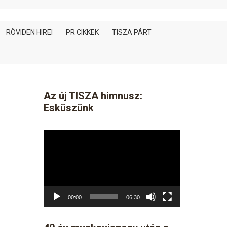
RÖVIDEN HIREI
PR CIKKEK
TISZA PÁRT
Az új TISZA himnusz:
Esküszünk
Video
Player
00:00
06:30