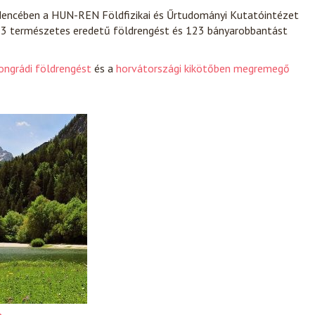
dencében a HUN-REN Földfizikai és Űrtudományi Kutatóintézet
33 természetes eredetű földrengést és 123 bányarobbantást
ongrádi földrengést
és a
horvátországi kikötőben megremegő