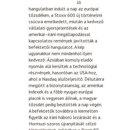
Jó
hangulatban indult a nap az európai
tőzsdéken, a Stoxx 600 új történelmi
csúcsra emelkedett, miután a kedvező
vállalati gyorsjelentések és az
amerikai–iráni megállapodással
kapcsolatos remények javították a
befektetői hangulatot. A kép
ugyanakkor nem mindenhol ilyen
kedvező: Ázsiában komoly eladói
nyomás alá kerültek a technológiai
részvények, hasonlóan az USA-hoz,
ahol a Nasdaq alulteljesítő. Délutánra
megjött a bizonytalanság, az amerikai
indexek és a főbb nyugat-európai
piacok is vegyesen állnak, a magyar
tőzsdét pedig beütötték a nap végén.
A befektetők továbbra is kiemelten
figyelik az iráni háború lezárását és a
Hormuzi-szoros újranyitását célzó
tárgyalásokat, miközben a Brent 80