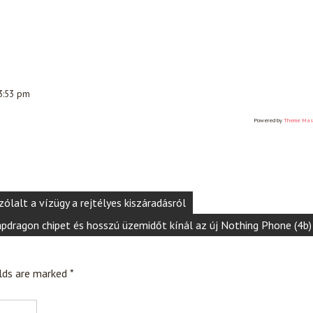
 3:53 pm
Powered by
Theme Mas
lalt a vízügy a rejtélyes kiszáradásról
pdragon chipet és hosszú üzemidőt kínál az új Nothing Phone (4b)
elds are marked
*