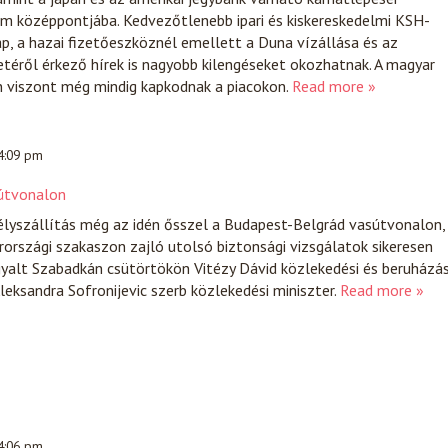
em középpontjába. Kedvezőtlenebb ipari és kiskereskedelmi KSH-
ap, a hazai fizetőeszköznél emellett a Duna vízállása és az
etéről érkező hírek is nagyobb kilengéseket okozhatnak. A magyar
 viszont még mindig kapkodnak a piacokon.
Read more »
 4:09 pm
sútvonalon
lyszállítás még az idén ősszel a Budapest-Belgrád vasútvonalon,
rszági szakaszon zajló utolsó biztonsági vizsgálatok sikeresen
rgyalt Szabadkán csütörtökön Vitézy Dávid közlekedési és beruházás
leksandra Sofronijevic szerb közlekedési miniszter.
Read more »
 4:06 pm