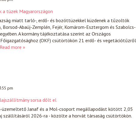
ek a tüzek Magyarországon
zság miatt tarló-, erdő- és bozóttüzekkel küzdenek a tűzoltók
a, Borsod-Abaúj-Zemplén, Fejér, Komárom-Esztergom és Szabolcs-
gyében. A kormány tájékoztatása szerint az Országos
Főigazgatósághoz (OKF) csütörtökön 21 erdő- és vegetációtűzről
Read more »
 3:55 pm
lajszállítmány sorsa dőlt el
k-üzemeltető Janaf és a Mol-csoport megállapodást kötött 2,05
aj szállításáról 2026-ra - közölte a horvát társaság csütörtökön.