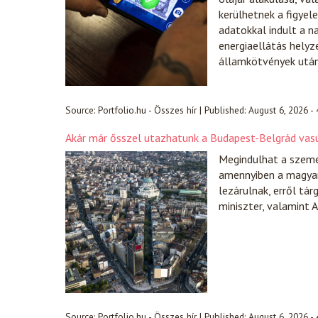
kerülhetnek a figyel
adatokkal indult a n
energiaellátás helyz
államkötvények után
Source:
Portfolio.hu - Összes hír
|
Published:
August 6, 2026 -
Akár már ősszel utazhatunk a Budapest-Belgrád va
Megindulhat a szemé
amennyiben a magyaro
lezárulnak, erről tá
miniszter, valamint A
Source:
Portfolio.hu - Összes hír
|
Published:
August 6, 2026 -