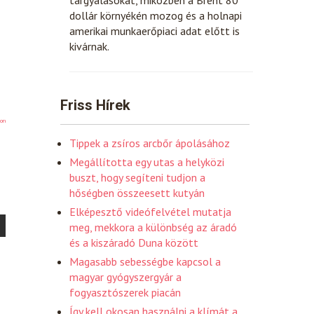
dollár környékén mozog és a holnapi
amerikai munkaerőpiaci adat előtt is
kivárnak.
Friss Hírek
on
Tippek a zsíros arcbőr ápolásához
Megállította egy utas a helyközi
buszt, hogy segíteni tudjon a
hőségben összeesett kutyán
Elképesztő videófelvétel mutatja
meg, mekkora a különbség az áradó
és a kiszáradó Duna között
Magasabb sebességbe kapcsol a
magyar gyógyszergyár a
fogyasztószerek piacán
Így kell okosan használni a klímát a