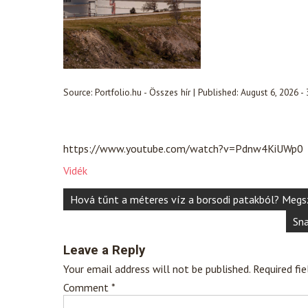
Source:
Portfolio.hu - Összes hír
|
Published:
August 6, 2026 -
https://www.youtube.com/watch?v=Pdnw4KiUWp0
Vidék
Post
Hová tűnt a méteres víz a borsodi patakból? Megszó
navigation
Sna
Leave a Reply
Your email address will not be published.
Required fi
Comment
*