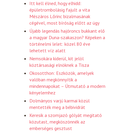
Itt kell élned, hogy elhidd:
épületrombolásig fajult a vita
Mészáros Lőrinc bizalmasának
cégével, most bíróság előtt az ügy
Újabb legendás hajóroncs bukkant elő
a magyar Duna-szakaszon? Képeken a
történelmi lelet: közel 80 éve
lehetett víz alatt
Nemsokára kiderül, kit jelöl
köztársasági elnöknek a Tisza
Okosotthon: Eszközök, amelyek
valóban megkönnyítik a
mindennapokat – Útmutató a modern
kényelemhez
Dolmányos varjú karmai közül
mentették meg a bébividrát
Keresik a szomjazó gólyát megitató
közutast, megköszönnék az
emberséges gesztust