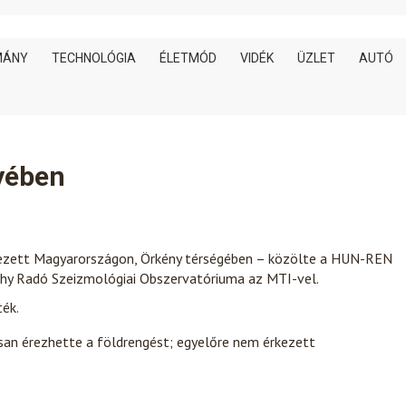
MÁNY
TECHNOLÓGIA
ÉLETMÓD
VIDÉK
ÜZLET
AUTÓ
yében
kezett Magyarországon, Örkény térségében – közölte a HUN-REN
thy Radó Szeizmológiai Obszervatóriuma az MTI-vel.
ték.
san érezhette a földrengést; egyelőre nem érkezett