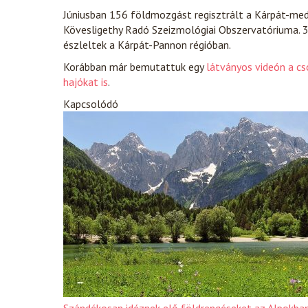
Júniusban 156 földmozgást regisztrált a Kárpát-me
Kövesligethy Radó Szeizmológiai Obszervatóriuma. 
észleltek a Kárpát-Pannon régióban.
Korábban már bemutattuk egy
látványos videón a cs
hajókat is
.
Kapcsolódó