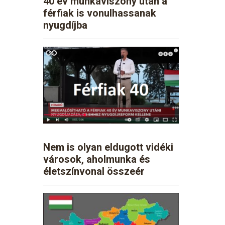
40 év munkaviszony után a
férfiak is vonulhassanak
nyugdíjba
Nem is olyan eldugott vidéki
városok, aholmunka és
életszínvonal összeér