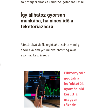
salgótarjáni állás és karrier Salgotarjanallas.hu
Így állhatsz gyorsan
munkába, ha nincs idő a
teketóriázásra
A feltörekvő vidéki régió, ahol szinte mindig
adódik valamilyen munkalehetőség, akár
azonnali kezdéssel is
i
Elbizonytala
nodtak a
befektetők,
nyomás alá
került a
magyar
tőzsde