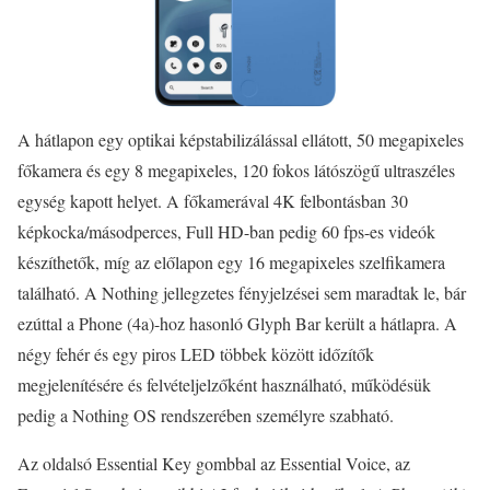
A hátlapon egy optikai képstabilizálással ellátott, 50 megapixeles
főkamera és egy 8 megapixeles, 120 fokos látószögű ultraszéles
egység kapott helyet. A főkamerával 4K felbontásban 30
képkocka/másodperces, Full HD-ban pedig 60 fps-es videók
készíthetők, míg az előlapon egy 16 megapixeles szelfikamera
található. A Nothing jellegzetes fényjelzései sem maradtak le, bár
ezúttal a Phone (4a)-hoz hasonló Glyph Bar került a hátlapra. A
négy fehér és egy piros LED többek között időzítők
megjelenítésére és felvételjelzőként használható, működésük
pedig a Nothing OS rendszerében személyre szabható.
Az oldalsó Essential Key gombbal az Essential Voice, az