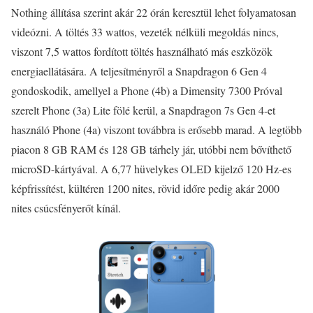
Nothing állítása szerint akár 22 órán keresztül lehet folyamatosan
videózni. A töltés 33 wattos, vezeték nélküli megoldás nincs,
viszont 7,5 wattos fordított töltés használható más eszközök
energiaellátására. A teljesítményről a Snapdragon 6 Gen 4
gondoskodik, amellyel a Phone (4b) a Dimensity 7300 Próval
szerelt Phone (3a) Lite fölé kerül, a Snapdragon 7s Gen 4-et
használó Phone (4a) viszont továbbra is erősebb marad. A legtöbb
piacon 8 GB RAM és 128 GB tárhely jár, utóbbi nem bővíthető
microSD-kártyával. A 6,77 hüvelykes OLED kijelző 120 Hz-es
képfrissítést, kültéren 1200 nites, rövid időre pedig akár 2000
nites csúcsfényerőt kínál.