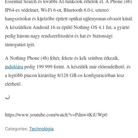
Essential Search és további AI-funkciók érhetők el. A Phone (4b)
IP64-es védelmet, Wi-Fi 6-ot, Bluetooth 6.0-t, sztereó
hangszórókat és kijelzőbe épített optikai ujjlenyomat-olvasót kínál.
A készüléken Android 16-ra épülő Nothing OS 4.1 fut, a gyártó
pedig három nagy rendszerfrissítést és hat év biztonsági
támogatást ígér.
A Nothing Phone (4b) fehér, fekete és kék színben érkezik,
indulóára
pedig 199 999 forint. A készülék már előrendelhető, és
a legtöbb piacon kizárólag 8/128 GB-os konfigurációban lesz
elérhető.
https://www.youtube.com/watch?v=Pdnw4KiUWp0
Categories:
Technológia