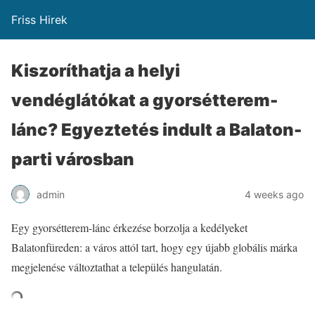
Friss Hirek
Kiszoríthatja a helyi
vendéglátókat a gyorsétterem-
lánc? Egyeztetés indult a Balaton-
parti városban
admin
4 weeks ago
Egy gyorsétterem-lánc érkezése borzolja a kedélyeket
Balatonfüreden: a város attól tart, hogy egy újabb globális márka
megjelenése változtathat a település hangulatán.