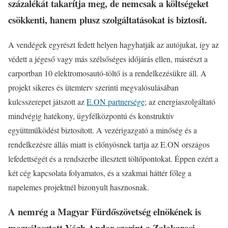
százalékát takarítja meg, de nemcsak a költségeket
csökkenti, hanem plusz szolgáltatásokat is biztosít.
A vendégek egyrészt fedett helyen hagyhatják az autójukat, így az
védett a jégeső vagy más szélsőséges időjárás ellen, másrészt a
carportban 10 elektromosautó-töltő is a rendelkezésükre áll. A
projekt sikeres és ütemterv szerinti megvalósulásában
kulcsszerepet játszott az
E.ON partnersége
; az energiaszolgáltató
mindvégig hatékony, ügyfélközpontú és konstruktív
együttműködést biztosított. A vezérigazgató a minőség és a
rendelkezésre állás miatt is előnyösnek tartja az E.ON országos
lefedettségét és a rendszerbe illesztett töltőpontokat. Éppen ezért a
két cég kapcsolata folyamatos, és a szakmai háttér főleg a
napelemes projektnél bizonyult hasznosnak.
A nemrég a Magyar Fürdőszövetség elnökének is
megválasztott Végh Andor szerint a Zalakarosi