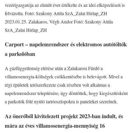
vezérigazgatója az elmúlt évet értékelte és az idei elképzeléseit is
felvázolta. Fotó: Szakony Attila SzA_Zalai Hirlap_ZH
2023.01.25. Zalakaros, Végh Andor Fotó: Szakony Attila
SzA_Zalai Hirlap_ZH
Carport – napelemrendszer és elektromos autótöltők
a parkolóban
A gázfüggetlenség elérése után a Zalakarosi Fürdő a
villamosenergia-költségek csökkentésébe is belevágott. Mivel a
régi épületek tetőszerkezete csak részben volt alkalmas a
napelemrendszer telepítésére, úgy döntöttek, hogy kiegészítésként
a parkolók fölé nyúló tartóoszlopokra is paneleket szerelnek.
Az önerőből kivitelezett projekt 2023-ban indult, és
mára az éves villamosenergia-mennyiség 16