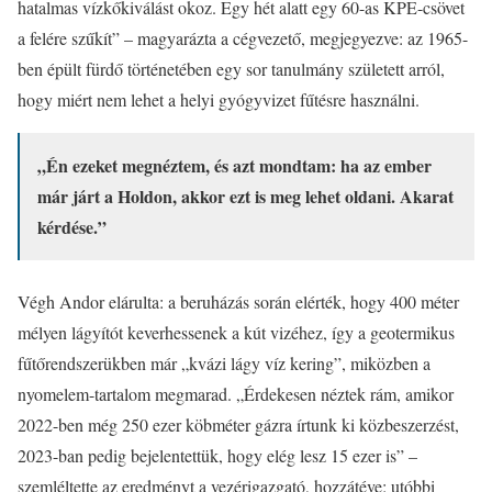
hatalmas vízkőkiválást okoz. Egy hét alatt egy 60-as KPE-csövet
a felére szűkít” – magyarázta a cégvezető, megjegyezve: az 1965-
ben épült fürdő történetében egy sor tanulmány született arról,
hogy miért nem lehet a helyi gyógyvizet fűtésre használni.
„Én ezeket megnéztem, és azt mondtam: ha az ember
már járt a Holdon, akkor ezt is meg lehet oldani. Akarat
kérdése.”
Végh Andor elárulta: a beruházás során elérték, hogy 400 méter
mélyen lágyítót keverhessenek a kút vizéhez, így a geotermikus
fűtőrendszerükben már „kvázi lágy víz kering”, miközben a
nyomelem-tartalom megmarad. „Érdekesen néztek rám, amikor
2022-ben még 250 ezer köbméter gázra írtunk ki közbeszerzést,
2023-ban pedig bejelentettük, hogy elég lesz 15 ezer is” –
szemléltette az eredményt a vezérigazgató, hozzátéve: utóbbi