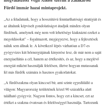
Fürdő immár hazai mintaprojekt.
„Az a feladatunk, hogy a hosszútávú fenntarthatósági stratégiát és
az általunk képviselt gondolatiságot átadjuk minden olyan
fürdőnek, amelynek még nem volt lehetősége kiaknázni ezeket a
megoldásokat” – fogalmazott, megjegyezve, hogy a fejlesztések
náluk sem állnak le. A következő lépés várhatóan a D7-es
gyógyvizes kút hőenergiájának kinyerése lesz, de már nem a saját
energiaellátás a cél, hanem az értékesítés, és az, hogy a meglévő
energiát miként használják felelősen, illetve hogyan mutassanak
fel más fürdők számára is hasznos gyakorlatokat.
„A fürdőszakma olyan kinccsel bír, ami szinte egyedülálló a
világon: Magyarország területének közel 90 százaléka alatt
található gyógyvíz. Nagyon fontos, hogy ezt a kincset, ezt az
értéket a szakma óvatosan és felelősséggel használja. Tartozunk