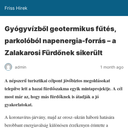
Friss Hirek
Gyógyvízből geotermikus fűtés,
parkolóból napenergia-forrás – a
Zalakarosi Fürdőnek sikerült
admin
1 month ago
A népszerű turisztikai célpont jövőbiztos megoldásokat
telepítve lett a hazai fürdőszakma egyik mintaprojektje. A cél
most már az, hogy más fürdőknek is átadják a jó
gyakorlatokat.
A koronavírus-járvány, majd az orosz–ukrán háború hatására
berobbant energiaválság különösen érzékenyen érintette a