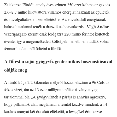
Zalakarosi Fürdőt, amely éves szinten 250 ezer köbméter gázt és
2,6–2,7 millió kilowattóra villamos energiát használt az épületek
és a szolgáltatások üzemeltetésére. Az elszabadult energiaárak
Végh Andor
halaszthatatlanná tették a drasztikus beavatkozást.
vezérigazgató szerint csak földgázra 220 millió forintot költöttek
évente, így a megemelkedett költségek mellett nem tudták volna
fenntarthatóan működtetni a fürdőt.
A fűtést a saját gyógyvíz geotermikus hasznosításával
oldják meg
A fürdő kútja 2,2 kilométer mélyről hozza felszínre a 96 Celsius-
fokos vizet, ám az 13 ezer milligramm/liter ásványianyag-
tartalommal bír. „A gyógyvíznek a párája is annyira agresszív,
hogy pillanatok alatt megtámad, a fémtől kezdve mindent: a 14
karátos aranyat két óra alatt elfeketíti, a levegővel érintkezve