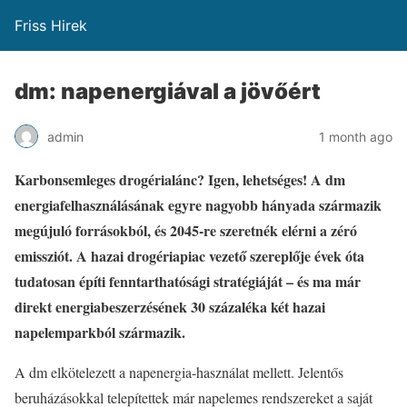
Friss Hirek
dm: napenergiával a jövőért
admin
1 month ago
Karbonsemleges drogérialánc? Igen, lehetséges! A dm
energiafelhasználásának egyre nagyobb hányada származik
megújuló forrásokból, és 2045-re szeretnék elérni a zéró
emissziót. A hazai drogériapiac vezető szereplője évek óta
tudatosan építi fenntarthatósági stratégiáját – és ma már
direkt energiabeszerzésének 30 százaléka két hazai
napelemparkból származik.
A dm elkötelezett a napenergia-használat mellett. Jelentős
beruházásokkal telepítettek már napelemes rendszereket a saját