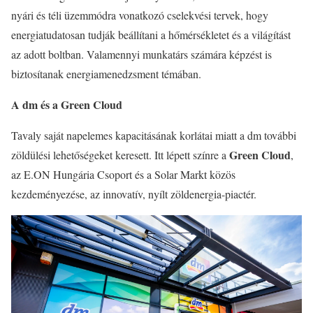
nyári és téli üzemmódra vonatkozó cselekvési tervek, hogy
energiatudatosan tudják beállítani a hőmérsékletet és a világítást
az adott boltban. Valamennyi munkatárs számára képzést is
biztosítanak energiamenedzsment témában.
A dm és a Green Cloud
Tavaly saját napelemes kapacitásának korlátai miatt a dm további
Green Cloud
zöldülési lehetőségeket keresett. Itt lépett színre a
,
az E.ON Hungária Csoport és a Solar Markt közös
kezdeményezése, az innovatív, nyílt zöldenergia-piactér.