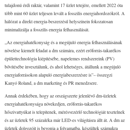
tulajdonú érdi raktár, valamint 17 üzlet tetejére, emellett 2022 óta
több mint 60 üzlet teljesen levált a fosszilis energiahordozókról. A
hálózat a direkt energia-beszerzésű helyszínein fokozatosan
minimalizálja a fosszilis energia felhasználását.
„Az energiahatékonyság és a megújuló energia felhasználásának
növelése kiemelt feladat a dm számára, ezért erőforrás-takarékos
épülettechnológia kiépítésébe, napelemes rendszereink (PV)
bővítésébe invesztálunk, és ahol lehetséges, átállunk a megújuló
energiaforrásokon alapuló energiabeszerzésre is”– összegzi
Kanyó Roland, a dm marketing és PR menedzsere.
Annak érdekében, hogy az országszerte jelenlévő dm-üzletek
energiahatékonysága növekedjen, erőforrás-takarékos
hőszivattyúkat is telepítenek, mérésvezérlő technológiát tesztelnek
és az üzletek 95 százaléka már LED-es világításra állt át. A dm az
üzletek dolgozóit is bevonja a folyamatba, készültek számukra