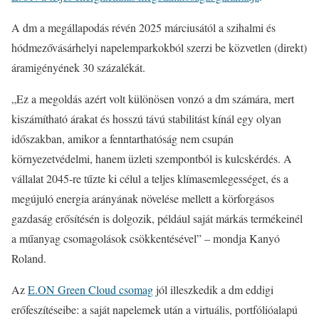
A dm a megállapodás révén 2025 márciusától a szihalmi és
hódmezővásárhelyi napelemparkokból szerzi be közvetlen (direkt)
áramigényének 30 százalékát.
„Ez a megoldás azért volt különösen vonzó a dm számára, mert
kiszámítható árakat és hosszú távú stabilitást kínál egy olyan
időszakban, amikor a fenntarthatóság nem csupán
környezetvédelmi, hanem üzleti szempontból is kulcskérdés. A
vállalat 2045-re tűzte ki célul a teljes klímasemlegességet, és a
megújuló energia arányának növelése mellett a körforgásos
gazdaság erősítésén is dolgozik, például saját márkás termékeinél
a műanyag csomagolások csökkentésével” – mondja Kanyó
Roland.
Az
E.ON Green Cloud csomag
jól illeszkedik a dm eddigi
erőfeszítéseibe: a saját napelemek után a virtuális, portfólióalapú