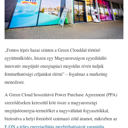
„Fontos lépés hazai szinten a Green Clouddal történő
együttműködés, hiszen egy Magyarországon egyedülálló
innovatív megújuló energiapiaci megoldás révén tudjuk
fenntarthatósági céljainkat elérni” – fogalmaz a marketing
menedzser.
A Green Cloud hosszútávú Power Purchase Agreement (PPA)
szerződéseken keresztül köti össze a magyarországi
megújulóenergia-termelőket a nagyvállalati fogyasztókkal,
biztosítva a helyi forrásból származó zöld áramot, miközben az
E.ON a teljes energiaellátás megbízhatóságát garantálja
.