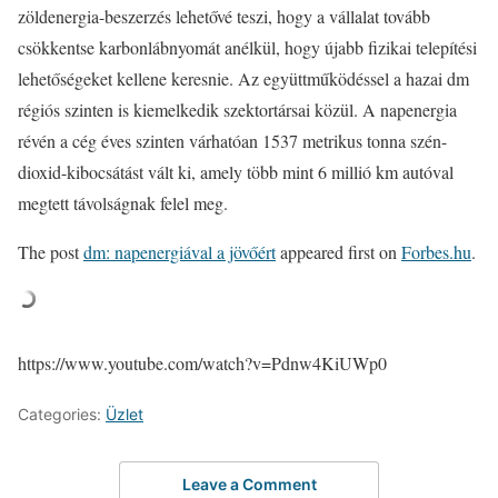
zöldenergia-beszerzés lehetővé teszi, hogy a vállalat tovább
csökkentse karbonlábnyomát anélkül, hogy újabb fizikai telepítési
lehetőségeket kellene keresnie. Az együttműködéssel a hazai dm
régiós szinten is kiemelkedik szektortársai közül. A napenergia
révén a cég éves szinten várhatóan 1537 metrikus tonna szén-
dioxid-kibocsátást vált ki, amely több mint 6 millió km autóval
megtett távolságnak felel meg.
The post
dm: napenergiával a jövőért
appeared first on
Forbes.hu
.
https://www.youtube.com/watch?v=Pdnw4KiUWp0
Categories:
Üzlet
Leave a Comment