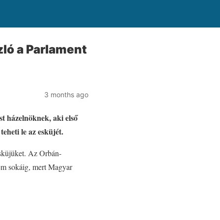
zló a Parlament
3 months ago
st házelnöknek, aki első
eheti le az esküjét.
esküjüket. Az Orbán-
em sokáig, mert Magyar