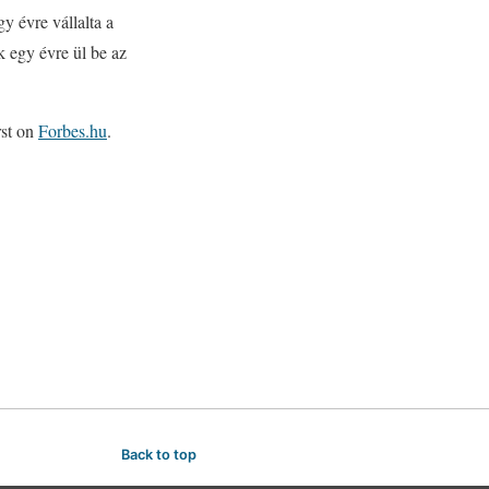
y évre vállalta a
k egy évre ül be az
rst on
Forbes.hu
.
Back to top