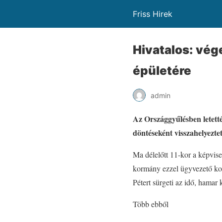
Friss Hirek
Hivatalos: vég
épületére
admin
Az Országgyűlésben letetté
döntéseként visszahelyeztet
Ma délelőtt 11-kor a képvise
kormány ezzel ügyvezető ko
Pétert sürgeti az idő, hamar
Több ebből