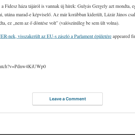
 a Fidesz háza tájáról is vannak új hírek: Gulyás Gergely azt mondta, eg
i, utána marad-e képviselő. Az már korábban kiderült, Lázár János csa
a, ez „nem az ő döntése volt” (valószínűleg be sem ült volna).
NER-nek, visszakerült az EU-s zászló a Parlament épületére
appeared fi
/watch?v=Pdnw4KiUWp0
Leave a Comment