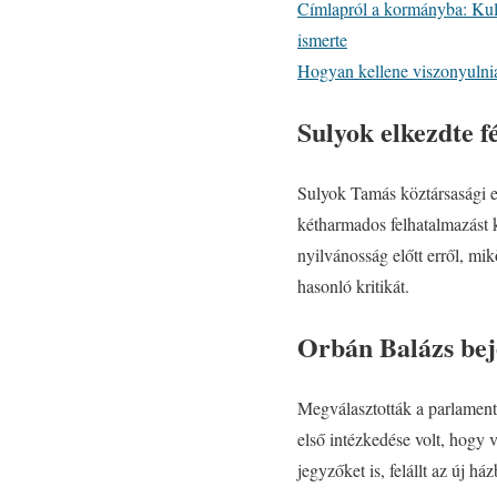
Címlapról a kormányba: Kultú
ismerte
Hogyan kellene viszonyulni
Sulyok elkezdte f
Sulyok Tamás köztársasági e
kétharmados felhatalmazást k
nyilvánosság előtt erről, m
hasonló kritikát.
Orbán Balázs bej
Megválasztották a parlament
első intézkedése volt, hogy 
jegyzőket is, felállt az új ház