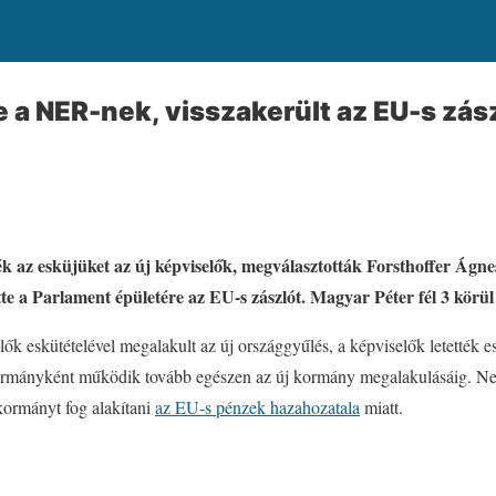
e a NER-nek, visszakerült az EU-s zás
k az esküjüket az új képviselők, megválasztották Forsthoffer Ágne
te a Parlament épületére az EU-s zászlót. Magyar Péter fél 3 körül t
lők eskütételével megalakult az új országgyűlés, a képviselők letették 
rmányként működik tovább egészen az új kormány megalakulásáig. N
 kormányt fog alakítani
az EU-s pénzek hazahozatala
miatt.