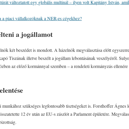
rát változtatott egy globális multinál – ilyen volt Kapitány István, am
a a piaci vállalkozóknak a NER-es cégekhez?
élteni a jogállamot
lnök két beszédet is mondott. A házelnök megválasztása előtt egyszerre
apó Tiszának illetve beszélt a jogállam lebontásának veszélyéről. Sulyo
iközben az előző kormánnyal szemben – a rendeleti kormányzás ellenér
elentése
i munkához szükséges legfontosabb tisztségeket is. Forsthoffer Ágnes l
visszatetette 12 év után az EU-s zászlót a Parlament épületére. Megválas
bizottság.