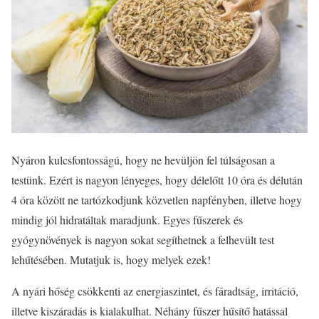
Nyáron kulcsfontosságú, hogy ne hevüljön fel túlságosan a
testünk. Ezért is nagyon lényeges, hogy délelőtt 10 óra és délután
4 óra között ne tartózkodjunk közvetlen napfényben, illetve hogy
mindig jól hidratáltak maradjunk. Egyes fűszerek és
gyógynövények is nagyon sokat segíthetnek a felhevült test
lehűtésében. Mutatjuk is, hogy melyek ezek!
A nyári hőség csökkenti az energiaszintet, és fáradtság, irritáció,
illetve kiszáradás is kialakulhat. Néhány fűszer hűsítő hatással