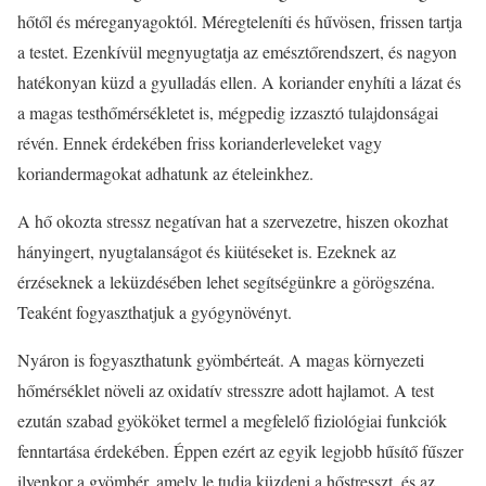
hőtől és méreganyagoktól. Méregteleníti és hűvösen, frissen tartja
a testet. Ezenkívül megnyugtatja az emésztőrendszert, és nagyon
hatékonyan küzd a gyulladás ellen. A koriander enyhíti a lázat és
a magas testhőmérsékletet is, mégpedig izzasztó tulajdonságai
révén. Ennek érdekében friss korianderleveleket vagy
koriandermagokat adhatunk az ételeinkhez.
A hő okozta stressz negatívan hat a szervezetre, hiszen okozhat
hányingert, nyugtalanságot és kiütéseket is. Ezeknek az
érzéseknek a leküzdésében lehet segítségünkre a görögszéna.
Teaként fogyaszthatjuk a gyógynövényt.
Nyáron is fogyaszthatunk gyömbérteát. A magas környezeti
hőmérséklet növeli az oxidatív stresszre adott hajlamot. A test
ezután szabad gyököket termel a megfelelő fiziológiai funkciók
fenntartása érdekében. Éppen ezért az egyik legjobb hűsítő fűszer
ilyenkor a gyömbér, amely le tudja küzdeni a hőstresszt, és az