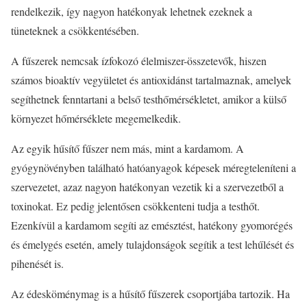
rendelkezik, így nagyon hatékonyak lehetnek ezeknek a
tüneteknek a csökkentésében.
A fűszerek nemcsak ízfokozó élelmiszer-összetevők, hiszen
számos bioaktív vegyületet és antioxidánst tartalmaznak, amelyek
segíthetnek fenntartani a belső testhőmérsékletet, amikor a külső
környezet hőmérséklete megemelkedik.
Az egyik hűsítő fűszer nem más, mint a kardamom. A
gyógynövényben található hatóanyagok képesek méregteleníteni a
szervezetet, azaz nagyon hatékonyan vezetik ki a szervezetből a
toxinokat. Ez pedig jelentősen csökkenteni tudja a testhőt.
Ezenkívül a kardamom segíti az emésztést, hatékony gyomorégés
és émelygés esetén, amely tulajdonságok segítik a test lehűlését és
pihenését is.
Az édesköménymag is a hűsítő fűszerek csoportjába tartozik. Ha