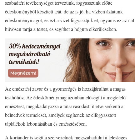
szabadtéri tevékenységet tervezünk, fogyasszunk előtte
édesköményből készített teát, de az is jó, ha vízben áztatunk
édesköménymagot, és ezt a vizet fogyasztjuk el, ugyanis ez az ital
hűvösen tartja a testet, és segíthet a hőguta elkerülésében.
Az emésztési zavar és a gyomorégés is hozzájárulhat a magas
testhőhöz. Az édesköménymag azonban elősegíti a megfelelő
emésztést, megakadályozza a túlsavasodást, illetve serkenti a
bélnedvek termelését, amelyek segítenek az elfogyasztott
táplálékok lebontásában és emésztésében.
A koriander is segít a szervezetnek megszabadulni a felesleges