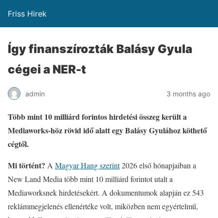
Friss Hirek
Így finanszírozták Balásy Gyula
cégei a NER-t
admin
3 months ago
Több mint 10 milliárd forintos hirdetési összeg került a
Mediaworks-höz rövid idő alatt egy Balásy Gyulához köthető
cégtől.
Mi történt?
A
Magyar Hang szerint
2026 első hónapjaiban a
New Land Media több mint 10 milliárd forintot utalt a
Mediaworksnek hirdetésekért. A dokumentumok alapján ez 543
reklámmegjelenés ellenértéke volt, miközben nem egyértelmű,