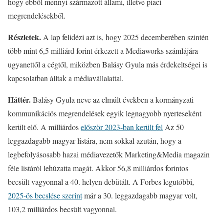
hogy ebből mennyi származott állami, illetve piaci
megrendelésekből.
Részletek.
A lap felidézi azt is, hogy 2025 decemberében szintén
több mint 6,5 milliárd forint érkezett a Mediaworks számlájára
ugyanettől a cégtől, miközben Balásy Gyula más érdekeltségei is
kapcsolatban álltak a médiavállalattal.
Háttér.
Balásy Gyula neve az elmúlt években a kormányzati
kommunikációs megrendelések egyik legnagyobb nyerteseként
került elő. A milliárdos
először 2023-ban került fel
Az 50
leggazdagabb magyar listára, nem sokkal azután, hogy a
legbefolyásosabb hazai médiavezetők Marketing&Media magazin
féle listáról lehúzatta magát. Akkor 56,8 milliárdos forintos
becsült vagyonnal a 40. helyen debütált. A Forbes legutóbbi,
2025-ös becslése szerint
már a 30. leggazdagabb magyar volt,
103,2 milliárdos becsült vagyonnal.