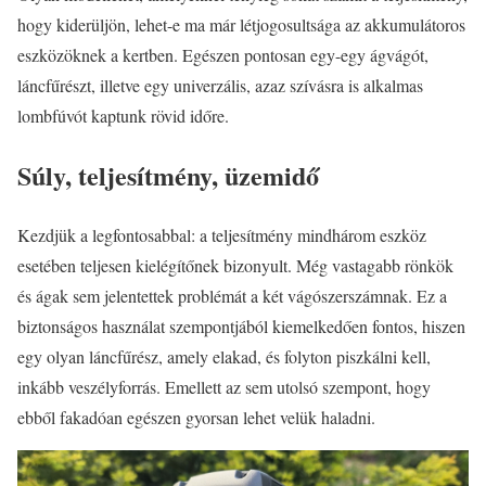
hogy kiderüljön, lehet-e ma már létjogosultsága az akkumulátoros
eszközöknek a kertben. Egészen pontosan egy-egy ágvágót,
láncfűrészt, illetve egy univerzális, azaz szívásra is alkalmas
lombfúvót kaptunk rövid időre.
Súly, teljesítmény, üzemidő
Kezdjük a legfontosabbal: a teljesítmény mindhárom eszköz
esetében teljesen kielégítőnek bizonyult. Még vastagabb rönkök
és ágak sem jelentettek problémát a két vágószerszámnak. Ez a
biztonságos használat szempontjából kiemelkedően fontos, hiszen
egy olyan láncfűrész, amely elakad, és folyton piszkálni kell,
inkább veszélyforrás. Emellett az sem utolsó szempont, hogy
ebből fakadóan egészen gyorsan lehet velük haladni.