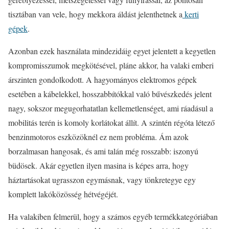
tisztában van vele, hogy mekkora áldást jelenthetnek a
kerti
gépek
.
Azonban ezek használata mindezidáig egyet jelentett a kegyetlen
kompromisszumok megkötésével, pláne akkor, ha valaki emberi
árszinten gondolkodott. A hagyományos elektromos gépek
esetében a kábelekkel, hosszabbítókkal való bűvészkedés jelent
nagy, sokszor megugorhatatlan kellemetlenséget, ami ráadásul a
mobilitás terén is komoly korlátokat állít. A szintén régóta létező
benzinmotoros eszközöknél ez nem probléma. Ám azok
borzalmasan hangosak, és ami talán még rosszabb: iszonyú
büdösek. Akár egyetlen ilyen masina is képes arra, hogy
háztartásokat ugrasszon egymásnak, vagy tönkretegye egy
komplett lakóközösség hétvégéjét.
Ha valakiben felmerül, hogy a számos egyéb termékkategóriában