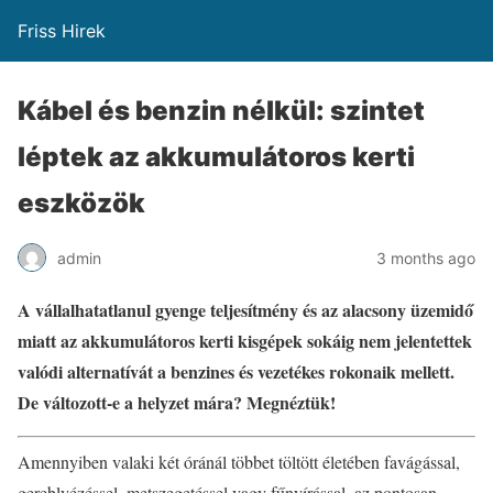
Friss Hirek
Kábel és benzin nélkül: szintet
léptek az akkumulátoros kerti
eszközök
admin
3 months ago
A vállalhatatlanul gyenge teljesítmény és az alacsony üzemidő
miatt az akkumulátoros kerti kisgépek sokáig nem jelentettek
valódi alternatívát a benzines és vezetékes rokonaik mellett.
De változott-e a helyzet mára? Megnéztük!
Amennyiben valaki két óránál többet töltött életében favágással,
gereblyézéssel, metszegetéssel vagy fűnyírással, az pontosan