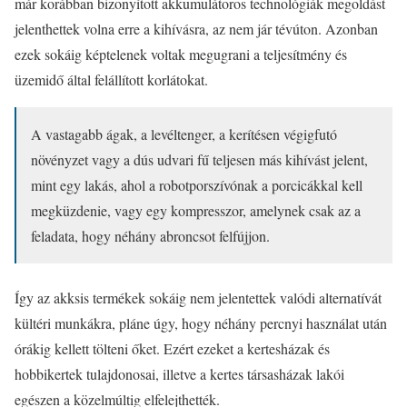
már korábban bizonyított akkumulátoros technológiák megoldást
jelenthettek volna erre a kihívásra, az nem jár tévúton. Azonban
ezek sokáig képtelenek voltak megugrani a teljesítmény és
üzemidő által felállított korlátokat.
A vastagabb ágak, a levéltenger, a kerítésen végigfutó
növényzet vagy a dús udvari fű teljesen más kihívást jelent,
mint egy lakás, ahol a robotporszívónak a porcicákkal kell
megküzdenie, vagy egy kompresszor, amelynek csak az a
feladata, hogy néhány abroncsot felfújjon.
Így az akksis termékek sokáig nem jelentettek valódi alternatívát
kültéri munkákra, pláne úgy, hogy néhány percnyi használat után
órákig kellett tölteni őket. Ezért ezeket a kertesházak és
hobbikertek tulajdonosai, illetve a kertes társasházak lakói
egészen a közelmúltig elfelejthették.