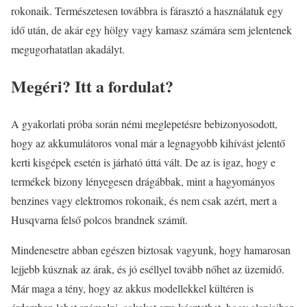
rokonaik. Természetesen továbbra is fárasztó a használatuk egy
idő után, de akár egy hölgy vagy kamasz számára sem jelentenek
megugorhatatlan akadályt.
Megéri?
Itt a fordulat?
A gyakorlati próba során némi meglepetésre bebizonyosodott,
hogy az akkumulátoros vonal már a legnagyobb kihívást jelentő
kerti kisgépek esetén is járható úttá vált. De az is igaz, hogy e
termékek bizony lényegesen drágábbak, mint a hagyományos
benzines vagy elektromos rokonaik, és nem csak azért, mert a
Husqvarna felső polcos brandnek számít.
Mindenesetre abban egészen biztosak vagyunk, hogy hamarosan
lejjebb kúsznak az árak, és jó eséllyel tovább nőhet az üzemidő.
Már maga a tény, hogy az akkus modellekkel kültéren is