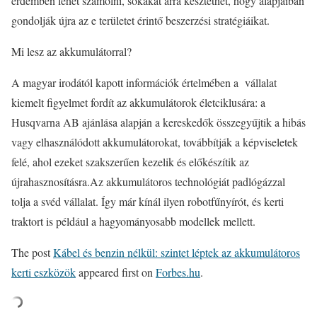
érdemben lehet számolni, sokakat arra késztethet, hogy alapjaiban
gondolják újra az e területet érintő beszerzési stratégiáikat.
Mi lesz az akkumulátorral?
A magyar irodától kapott információk értelmében a vállalat
kiemelt figyelmet fordít az akkumulátorok életciklusára: a
Husqvarna AB ajánlása alapján a kereskedők összegyűjtik a hibás
vagy elhasználódott akkumulátorokat, továbbítják a képviseletek
felé, ahol ezeket szakszerűen kezelik és előkészítik az
újrahasznosításra.Az akkumulátoros technológiát padlógázzal
tolja a svéd vállalat. Így már kínál ilyen robotfűnyírót, és kerti
traktort is például a hagyományosabb modellek mellett.
The post
Kábel és benzin nélkül: szintet léptek az akkumulátoros
kerti eszközök
appeared first on
Forbes.hu
.