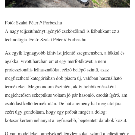
Fotó: Szalai Péter // Forbes.hu
A nagy teljesítíményt igénylő eszközöknél is felbukkant ez a
technológia. Fotó: Szalai Péter // Forbes.hu
Az egyik legnagyobb kihívást jelentő szegmensben, a fákkal és
ágakkal vívott harcban ért el egy mérföldkövet: a nem
professzionális felhasználókat célzó belépő szintű, azaz
megfizethető kategóriában dob piacra új, valóban használható
termékeket. Megmondom őszintén, aktív hobbikertészként
meglehetősen szkeptikus voltam jó pár hasonló, csodát ígérő, ám
csalódást keltő termék után. De hát a remény hal meg utoljára,
ezért úgy gondoltam, hogy egy próbát megér a dolog:
kölcsönkértem néhányat a legfrissebb, bejelentett darabok közül.
Olyan modelleket, amelyeknél tényleg sokat számít a teljesítmény,