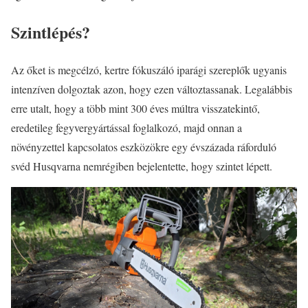
Szintlépés?
Az őket is megcélzó, kertre fókuszáló iparági szereplők ugyanis
intenzíven dolgoztak azon, hogy ezen változtassanak. Legalábbis
erre utalt, hogy a több mint 300 éves múltra visszatekintő,
eredetileg fegyvergyártással foglalkozó, majd onnan a
növényzettel kapcsolatos eszközökre egy évszázada ráforduló
svéd Husqvarna nemrégiben bejelentette, hogy szintet lépett.