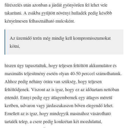
fűrészelés után azonban a járdát gyönyörűen fel lehet vele
takarítani. A zsákba gyűjtött növényi hulladék pedig később
kényelmesen felhasználható mulcsként.
Az üzemidő terén még mindig kell kompromisszumokat
kötni,
hiszen úgy tapasztaltuk, hogy teljesen feltöltött akkumulátor és
maximális teljesítmény esetén olyan 40-50 perccel számolhatunk.
Ahhoz pedig néhány órára van szükség, hogy teljesen
feltöltődjenek. Viszont az is igaz, hogy ez az időtartam nettóban
értendő. Ennyi pedig egy átlagembernek egy átlagos méretű
kertben, udvaron vagy járdaszakaszon bőven elegendő lehet.
Emellett az is igaz, hogy mindegyik masinához vásárolható
tartalék telep, a csere pedig konkrétan két mozdulattal,