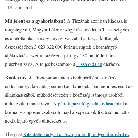
118 forint volt.
Mit jelent ez a gyakorlatban?
A Tiszának azonban kiadása is
rengeteg volt, Magyar Péter országjárása mellett a Tisza szigetek
és a jelöltállítás is nagy anyagi vonzattal jártak, a költségek
összességében 3 029 822 098 forintra rúgtak a kormányfő
tájékoztatása szerint, az évet a párt így 180 millió forintos
pluszban zárta. A teljes beszámoló a
Tisza oldalán
elérhető.
Kontextus.
A Tisza parlamenten kívüli pártként az előző
ciklusban gyakorlatilag semmilyen támogatásban nem részesült az
államkasszából, működését ezért a közösségi támogatásokból
tudta csak finanszírozni. A
pártok pazarló gazdálkodása miatt
a
kormány alaposan csökkenti majd a képviselők fizetése mellett a
nekik kijáró egyéb térítéseket is.
The post
Kiterítette kártyáit a Tisza, kiderült, milyen forrásból és