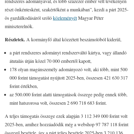
rendszeres adományával, és több százezer ember vett tevékenyen
részt önkéntesként, szakértőként a munkában”, kezdi a párt 2025-
ös gazdálkodásáról szóló
közleményét
Magyar Péter
miniszterelnök.
Részletek.
A kormányfő által közzétett beszámolóból kiderül,
a párt rendszeres adományt rendszerváltó kártya, vagy állandó
átutalás útján közel 70 000 embertől kapott,
178 olyan magánszemély adományozó volt, aki több, mint 500
000 forint támogatást nyújtott 2025-ben, összesen 421 630 317
forint értékben,
az 500.000 forint alatti támogatások összege pedig ennek több,
mint hatszorosa volt, összesen 2 690 718 683 forint.
A teljes támogatás összege ezek alapján 3 112 349 000 forint volt
2025-ben, amihez hozzáadódik még a webshop 97 787 118 forint
összegű bevétele, így a párt teljes bevétele 2025-ben 3 210 136