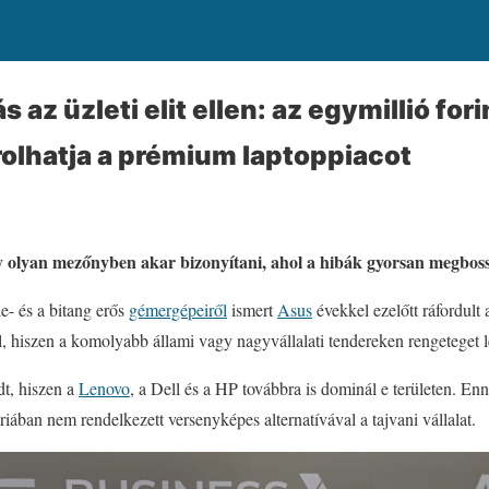
az üzleti elit ellen: az egymillió fori
olhatja a prémium laptoppiacot
olyan mezőnyben akar bizonyítani, ahol a hibák gyorsan megboss
le- és a bitang erős
gémergépeiről
ismert
Asus
évekkel ezelőtt ráfordult 
l, hiszen a komolyabb állami vagy nagyvállalati tendereken rengeteget l
dt, hiszen a
Lenovo
, a Dell és a HP továbbra is dominál e területen. En
iában nem rendelkezett versenyképes alternatívával a tajvani vállalat.