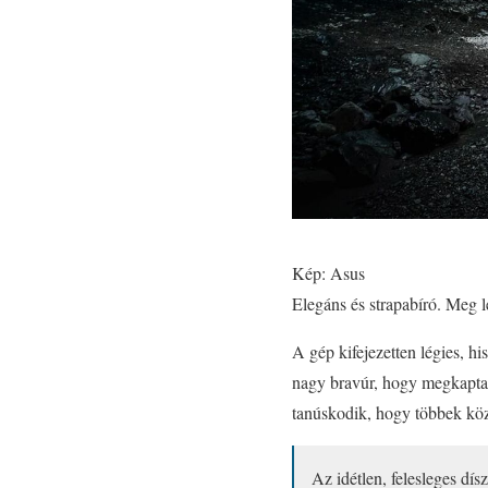
Kép: Asus
Elegáns és strapabíró. Meg l
A gép kifejezetten légies, hi
nagy bravúr, hogy megkapta 
tanúskodik, hogy többek közö
Az idétlen, felesleges dísz