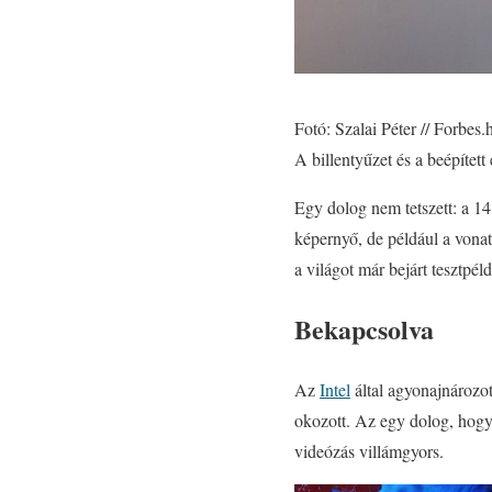
Fotó: Szalai Péter // Forbes.
A billentyűzet és a beépített
Egy dolog nem tetszett: a 14
képernyő, de például a vona
a világot már bejárt tesztpé
Bekapcsolva
Az
Intel
által agyonajnározot
okozott. Az egy dolog, hogy 
videózás villámgyors.