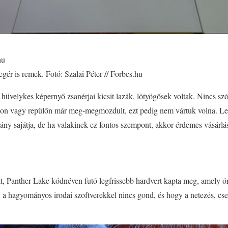
hu
 egér is remek. Fotó: Szalai Péter // Forbes.hu
 hüvelykes képernyő zsanérjai kicsit lazák, lötyögősek voltak. Nincs sz
ton vagy repülőn már meg-megmozdult, ezt pedig nem vártuk volna. Le
ldány sajátja, de ha valakinek ez fontos szempont, akkor érdemes vásárlá
t, Panther Lake kódnéven futó legfrissebb hardvert kapta meg, amely óri
a hagyományos irodai szoftverekkel nincs gond, és hogy a netezés, cse