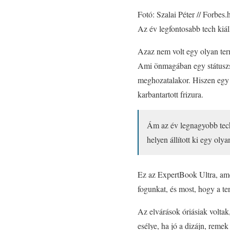
Fotó: Szalai Péter // Forbes.
Az év legfontosabb tech kiáll
Azaz nem volt egy olyan ter
Ami önmagában egy státuszsz
meghozatalakor. Hiszen egy 
karbantartott frizura.
Ám az év legnagyobb tech
helyen állított ki egy olya
Ez az ExpertBook Ultra, amel
fogunkat, és most, hogy a t
Az elvárások óriásiak voltak
esélye, ha jó a dizájn, remek