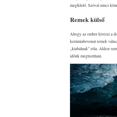
megfelelő. Szóval nincs kö
Remek külső
Ahogy az ember kiveszi a do
kerámiabevonat remek válasz
„kiabálnak” róla. Akkor sem 
időnk megtisztítani.