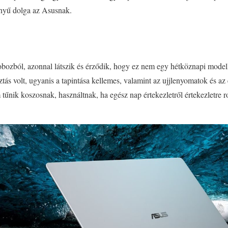
nnyű dolga az Asusnak.
bozból, azonnal látszik és érződik, hogy ez nem egy hétköznapi modell
tás volt, ugyanis a tapintása kellemes, valamint az ujjlenyomatok és 
tűnik koszosnak, használtnak, ha egész nap értekezletről értekezletre r