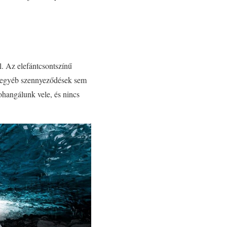
. Az elefántcsontszínű
az egyéb szennyeződések sem
ohangálunk vele, és nincs