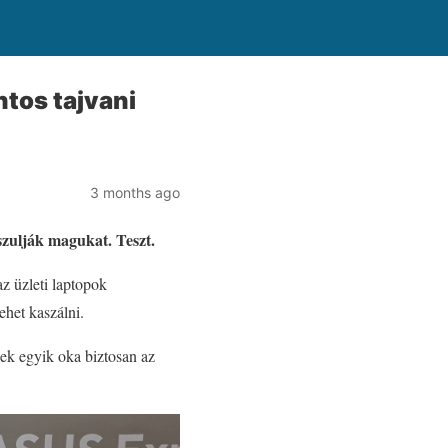
ntos tajvani
3 months ago
zulják magukat. Teszt.
az üzleti laptopok
ehet kaszálni.
nek egyik oka biztosan az