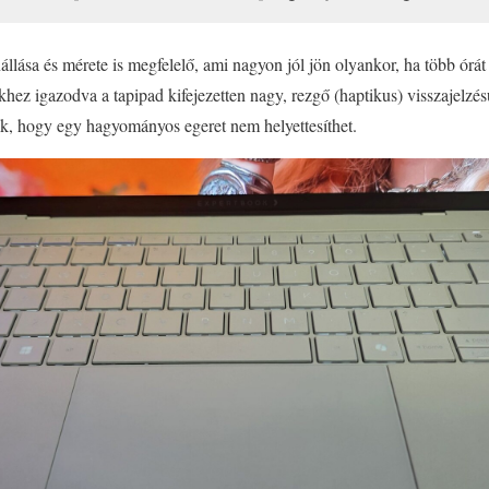
lása és mérete is megfelelő, ami nagyon jól jön olyankor, ha több órát 
khez igazodva a tapipad kifejezetten nagy, rezgő (haptikus) visszajelzé
k, hogy egy hagyományos egeret nem helyettesíthet.