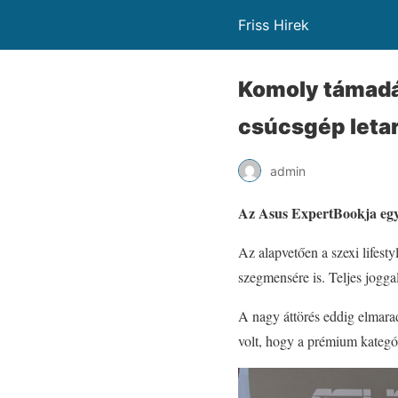
Friss Hirek
Komoly támadás 
csúcsgép letar
admin
Az Asus ExpertBookja egy 
Az alapvetően a szexi lifesty
szegmensére is. Teljes jogga
A nagy áttörés eddig elmara
volt, hogy a prémium kategór