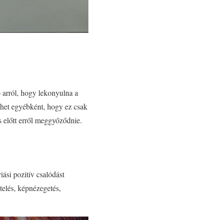
ó arról, hogy lekonyulna a
het egyébként, hogy ez csak
s előtt erről meggyőződnie.
ási pozitív csalódást
telés, képnézegetés,