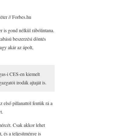
éter // Forbes.hu
 is gond nélkül rábólintana.
abású beszerzési döntés
gy akár az ápolt,
egas-i CES-en kiemelt
azgatói irodák ajtaját is.
első pillanattól fentük rá a
t.
mércét. Csak akkor lehet
, és a teljesítménye is