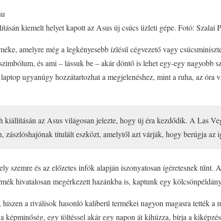
hu
ításán kiemelt helyet kapott az Asus új csúcs üzleti gépe. Fotó: Szalai P
méke, amelyre még a legkényesebb ízlésű cégvezető vagy csúcsminiszter
imbólum, és ami – lássuk be – akár döntő is lehet egy-egy nagyobb sz
laptop ugyanúgy hozzátartozhat a megjelenéshez, mint a ruha, az óra va
 kiállításán az Asus világosan jelezte, hogy új éra kezdődik. A Las V
n, zászlóshajónak titulált eszközt, amelytől azt várják, hogy berúgja az ig
y szemre és az előzetes infók alapján iszonyatosan ígéretesnek tűnt. Az 
ermék hivatalosan megérkezett hazánkba is, kaptunk egy kölcsönpéldány
, hiszen a riválisok hasonló kaliberű termékei nagyon magasra tették a 
 a képminőség, egy töltéssel akár egy napon át kihúzza, bírja a kiképzést