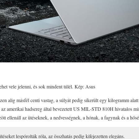
ehet vele jelenni, és sok mindent túlél. Kép: Asus
szen alig másfél centi vastag, a súlyát pedig sikerült egy kilogramm alat
az amerikai hadsereg által bevezetett US MIL-STD 810H hivatalos minő
tt ellenáll az ütéseknek, a nedvességnek, a hónak, a fagynak és a hősé
ítéseket lespórolták róla, az összhatás pedig kifejezetten elegáns.