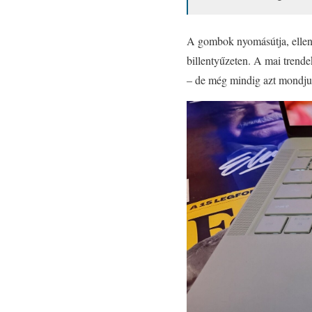
A gombok nyomásútja, ellenál
billentyűzeten. A mai trende
– de még mindig azt mondju