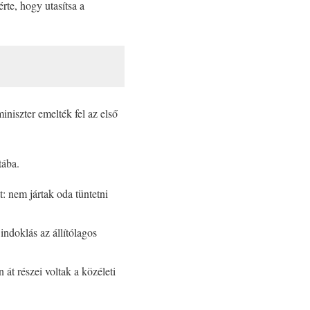
rte, hogy utasítsa a
niszter emelték fel az első
tába.
: nem jártak oda tüntetni
indoklás az állítólagos
 át részei voltak a közéleti