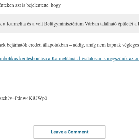
teken azt is bejelentette, hogy
 a Karmelita és a volt Belügyminisztérium Várban található épületét a l
nek bejárhatók eredeti állapotukban – addig, amíg nem kapnak végleges 
mbolikus kerítésbontása a Karmelitánál: hivatalosan is megszűnik az o
/watch?v=Pdnw4KiUWp0
Leave a Comment