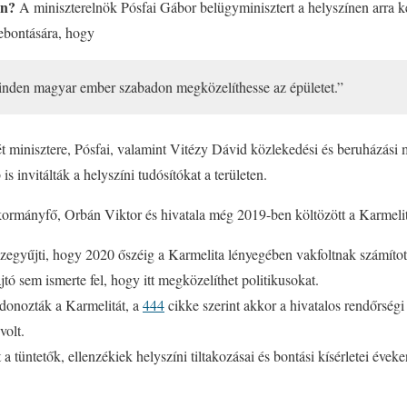
ban?
A miniszterelnök Pósfai Gábor belügyminisztert a helyszínen arra ké
lebontására, hogy
minden magyar ember szabadon megközelíthesse az épületet.”
minisztere, Pósfai, valamint Vitézy Dávid közlekedési és beruházási mi
s invitálták a helyszíni tudósítókat a területen.
ormányfő, Orbán Viktor és hivatala még 2019-ben költözött a Karmeli
zegyűjti, hogy 2020 őszéig a Karmelita lényegében vakfoltnak számított
jtó sem ismerte fel, hogy itt megközelíthet politikusokat.
onozták a Karmelitát, a
444
cikke szerint akkor a hivatalos rendőrségi 
volt.
a tüntetők, ellenzékiek helyszíni tiltakozásai és bontási kísérletei éveken