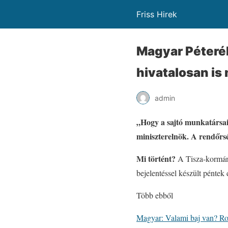
Friss Hirek
Magyar Péterék
hivatalosan is
admin
„Hogy a sajtó munkatársai
miniszterelnök. A rendőrsé
Mi történt?
A Tisza-kormány
bejelentéssel készült péntek 
Több ebből
Magyar: Valami baj van? Ro