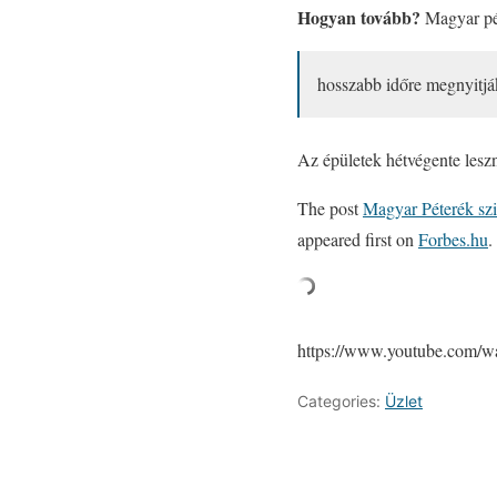
Hogyan tovább?
Magyar pén
hosszabb időre megnyitják
Az épületek hétvégente lesz
The post
Magyar Péterék szi
appeared first on
Forbes.hu
.
https://www.youtube.com
Categories:
Üzlet