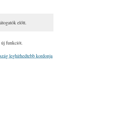
átogatók előtt.
új funkciót.
rszág leghírhedtebb kordonja