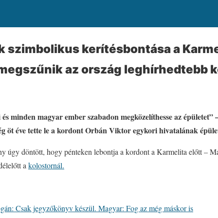
 szimbolikus kerítésbontása a Karme
 megszűnik az ország leghírhedtebb 
 és minden magyar ember szabadon megközelíthesse az épületet” –
g öt éve tette le a kordont Orbán Viktor egykori hivatalának épüle
 úgy döntött, hogy pénteken lebontja a kordont a Karmelita előtt – Ma
délelőtt a
kolostornál.
gán: Csak jegyzőkönyv készül. Magyar: Fog az még máskor is