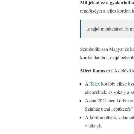
Mit jelent ez a gyakorlat
rendőrséget a teljes kordon 
„a sajtó munkatársai és 
Szimbolikusan Magyar és két 
kordondarabot, majd beljebb i
Miért fontos ez?
Az előző k
A
Telex
korábbi cikke öss
ellenzékiek, és sokáig a sa
Aztán 2021-ben körbekord
Színház utcai „építkezés” 
A kordon ottléte, valamint 
vitáknak.