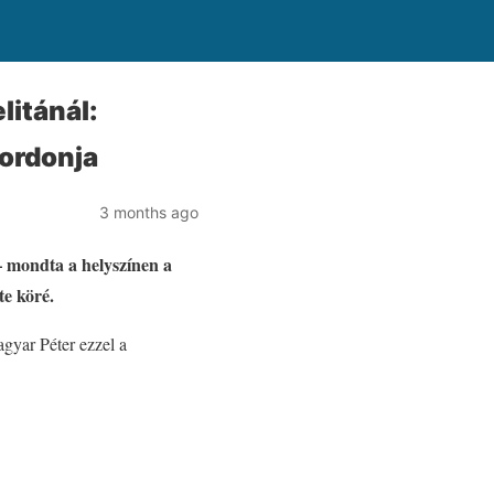
litánál:
kordonja
3 months ago
 mondta a helyszínen a
te köré.
gyar Péter ezzel a