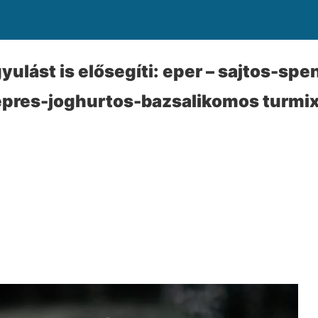
ulást is elősegíti: eper – sajtos-spe
epres-joghurtos-bazsalikomos turmi