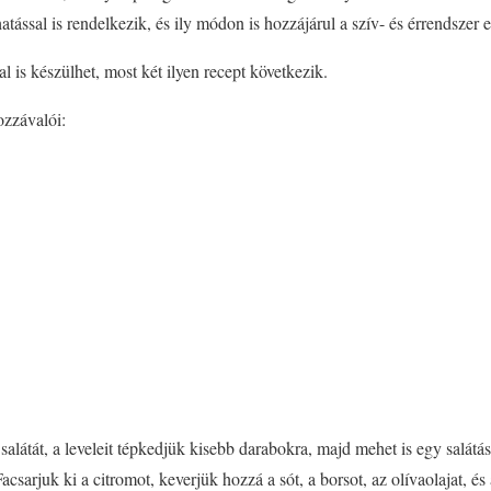
ással is rendelkezik, és ily módon is hozzájárul a szív- és érrendszer 
al is készülhet, most két ilyen recept következik.
ozzávalói:
alátát, a leveleit tépkedjük kisebb darabokra, majd mehet is egy salátá
Facsarjuk ki a citromot, keverjük hozzá a sót, a borsot, az olívaolajat, é