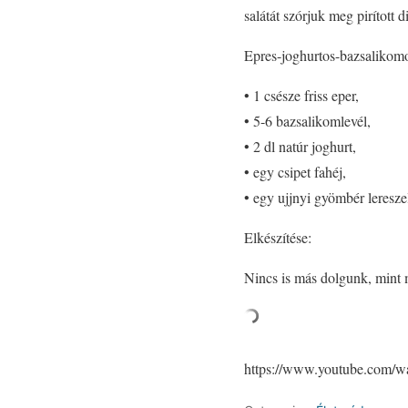
salátát szórjuk meg pirított d
Epres-joghurtos-bazsalikomo
• 1 csésze friss eper,
• 5-6 bazsalikomlevél,
• 2 dl natúr joghurt,
• egy csipet fahéj,
• egy ujjnyi gyömbér leresze
Elkészítése:
Nincs is más dolgunk, mint m
https://www.youtube.com