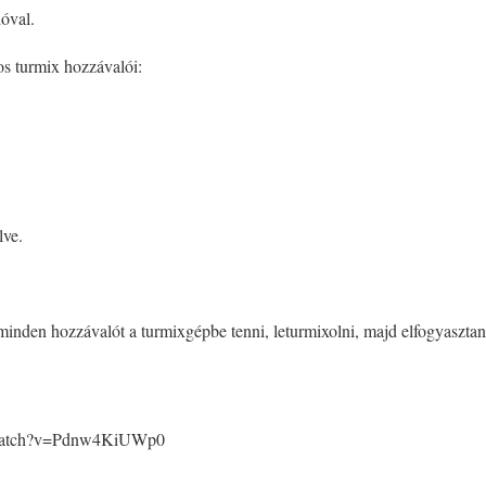
ióval.
s turmix hozzávalói:
lve.
inden hozzávalót a turmixgépbe tenni, leturmixolni, majd elfogyasztan
/watch?v=Pdnw4KiUWp0