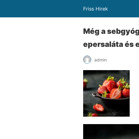
Friss Hirek
Még a sebgyógy
epersaláta és 
admin