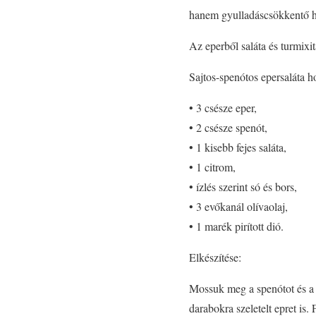
hanem gyulladáscsökkentő hat
Az eperből saláta és turmixit
Sajtos-spenótos epersaláta h
• 3 csésze eper,
• 2 csésze spenót,
• 1 kisebb fejes saláta,
• 1 citrom,
• ízlés szerint só és bors,
• 3 evőkanál olívaolaj,
• 1 marék pirított dió.
Elkészítése:
Mossuk meg a spenótot és a s
darabokra szeletelt epret is. 