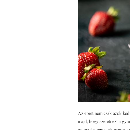
Az epret nem csak azok kedv
majd, hogy szereti ezt a gyü
gyümölcs nemcsak nyersen na