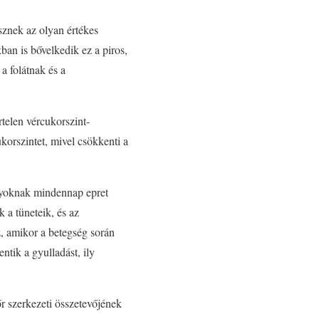
sznek az olyan értékes
an is bővelkedik ez a piros,
a folátnak és a
telen vércukorszint-
korszintet, mivel csökkenti a
anyoknak mindennap epret
 a tüneteik, és az
z, amikor a betegség során
ntik a gyulladást, ily
őr szerkezeti összetevőjének