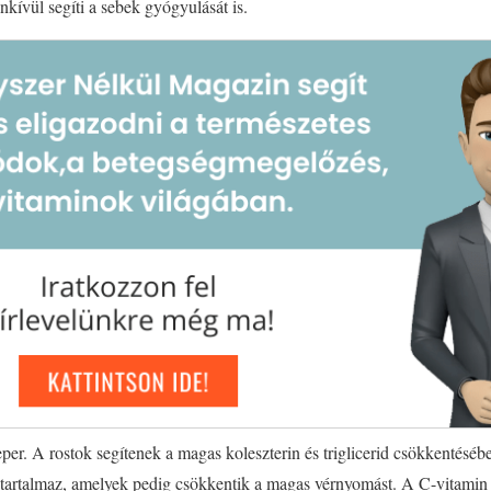
kívül segíti a sebek gyógyulását is.
per. A rostok segítenek a magas koleszterin és triglicerid csökkentésé
s tartalmaz, amelyek pedig csökkentik a magas vérnyomást. A C-vitamin