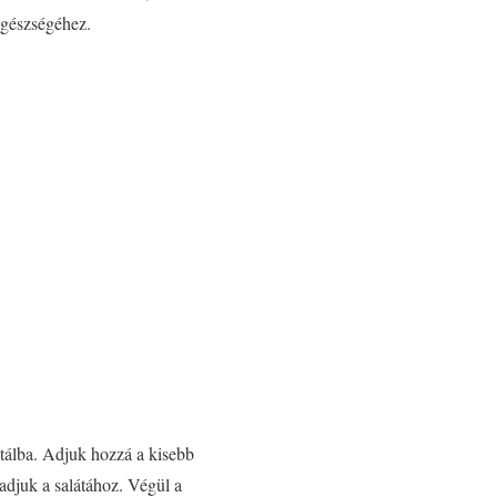
egészségéhez.
stálba. Adjuk hozzá a kisebb
s adjuk a salátához. Végül a