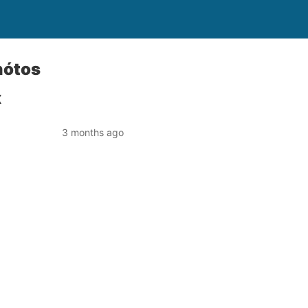
nótos
x
3 months ago