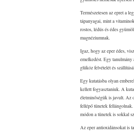
Természetesen az epret a le
tápanyagai, mint a vitamino
rostos, lédús és édes gyümöl
magnéziumnak.
Igaz, hogy az eper édes, vi
emelkedést. Egy tanulmány ar
glükóz felvételét és szállítás
Egy kutatásba olyan emberek
kellett fogyasztaniuk. A kut
életminőségük is javult. Az 
fellépő tünetek fellángolnak
módon a tünetek is sokkal s
Az eper antioxidánsokat is t