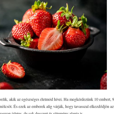
elik, akik az egészséges életmód hívei. Ha megkérdezünk 10 embert, 9 
mölcsöt. És ezek az emberek alig várják, hogy tavasszal elkezdődjön az
gyon ízletes, de sok desszert és sütemény alapja is.