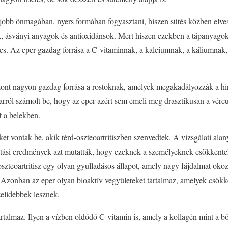
gjobb önmagában, nyers formában fogyasztani, hiszen sütés közben elve
k, ásványi anyagok és antioxidánsok. Mert hiszen ezekben a tápanyagokb
cs. Az eper gazdag forrása a C-vitaminnak, a kalciumnak, a káliumnak, 
szont nagyon gazdag forrása a rostoknak, amelyek megakadályozzák a hir
ról számolt be, hogy az eper azért sem emeli meg drasztikusan a vércu
át a belekben.
et vontak be, akik térd-oszteoartritiszben szenvedtek. A vizsgálati al
atási eredmények azt mutatták, hogy ezeknek a személyeknek csökkentek
oszteoartritisz egy olyan gyulladásos állapot, amely nagy fájdalmat oko
. Azonban az eper olyan bioaktív vegyületeket tartalmaz, amelyek csökke
zelídebbek lesznek.
artalmaz. Ilyen a vízben oldódó C-vitamin is, amely a kollagén mint a b