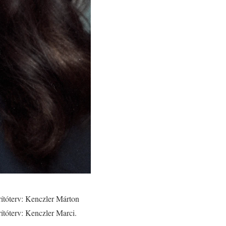
rítóterv: Kenczler Márton
ítóterv: Kenczler Marci.