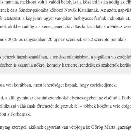
 mutatta, mekkora volt a valódi befolyása a közéleti listán addig az él
ernek és a Sándor-palotába költöző Novák Katalinnak. Az azóta napvilág
feltételezést: a kegyelmi ügyet valójában befolyásos férfiak indították el
őt, akikben addig a sikeres generációváltás kulcsát látták a Fidesz veze
ők 2026-os rangsorában 20 új név szerepel, és 22 szereplő politikus.
pénzek hazahozatalában, a rendszeralapításban, a jogállam visszaépíté
tésében is számít a nőkre, komoly karrierrel rendelkező szakértők kerül
a volt korábban, most lehetőséget kaptak, hogy cselekedjenek.
i, a külügyminiszter-miniszterelnök-helyettes egyben az első nő a Forb
litikussá válásának történetét dolgoztuk fel – többek között a vele dol
adott a Forbesnak.
tag szerepel, akiknek egyaránt van vétójoga is: Görög Márta igazságü