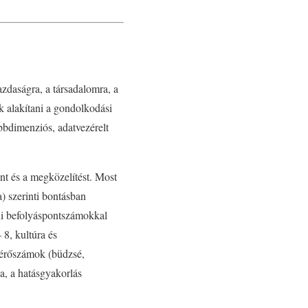
zdaságra, a társadalomra, a
k alakítani a gondolkodási
öbbdimenziós, adatvezérelt
nt és a megközelítést. Most
a) szerinti bontásban
ni befolyáspontszámokkal
 8, kultúra és
mérőszámok (büdzsé,
ia, a hatásgyakorlás