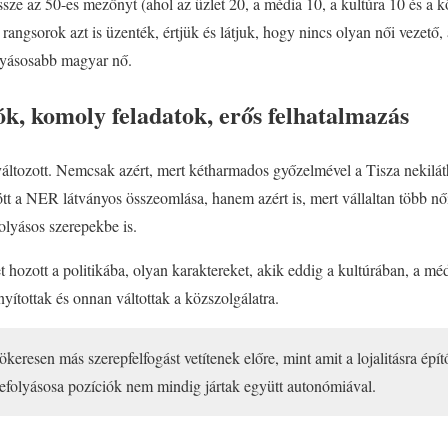
össze az 50-es mezőnyt (ahol az üzlet 20, a média 10, a kultúra 10 és a kö
i rangsorok azt is üzenték, értjük és látjuk, hogy nincs olyan női vezető
lyásosabb magyar nő.
ók, komoly feladatok, erős felhatalmazás
áltozott. Nemcsak azért, mert kétharmados győzelmével a Tisza nekiláth
t a NER látványos összeomlása, hanem azért is, mert vállaltan több női
olyásos szerepekbe is.
t hozott a politikába, olyan karaktereket, akik eddig a kultúrában, a m
yítottak és onnan váltottak a közszolgálatra.
ökeresen más szerepfelfogást vetítenek előre, mint amit a lojalitásra é
efolyásosa pozíciók nem mindig jártak együtt autonómiával.