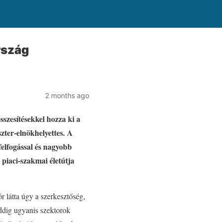
rszág
2 months ago
sszesítésekkel hozza ki a
zter-elnökhelyettes. A
felfogással és nagyobb
 piaci-szakmai életútja
r látta úgy a szerkesztőség,
ddig ugyanis szektorok