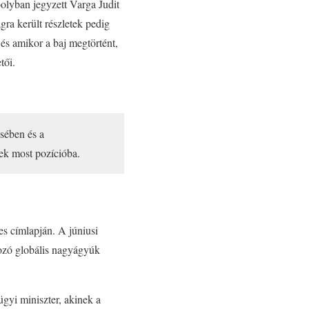
bolyban jegyzett Varga Judit
ra került részletek pedig
, és amikor a baj megtörtént,
tői.
sében és a
tek most pozícióba.
es címlapján. A júniusi
gozó globális nagyágyúk
gyi miniszter, akinek a