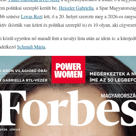
m politikai szereplő került be,
Heiszler Gabriella
, a Spar Magyarorszá
abb színész
Lovas Rozi
lett, ő a 20. helyet szerezte meg a 2026-os rangs
ktív (köztük van üzleti és politikai szereplő is) és 10 olyan, aki cégveze
zül egyetlen nő maradt fent a tavalyi lista után az idein is: a kiterjed
ndelkező
Schmidt Mária
.