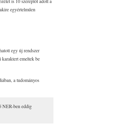
zélet is 10 szereplőt adott a
, akire egyértelműen
atott egy új rendszer
 karaktert emeltek be
édiában, a tudományos
pítő NER-ben eddig