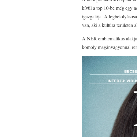
kívül a top 10-be még egy ne
igazgatója. A legbefolyásos
van, aki a kultúra területén a
A NER emblematikus alakjai kö
komoly magánvagyonnal re