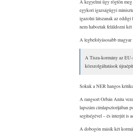
A kegyelmi ügy rögtön meg is
egykori igazságügyi miniszt
igazolni látszanak az eddigi 
nem haboztak feláldozni két n
A legbefolyásosabb magyar n
A Tisza-kormány az EU-s 
közszolgáltatások újraépí
Sokuk a NER hangos kritikus
A rangsort Orbán Anita vezet
lapszám címlapsztorijában po
segítségével – és interjút is 
A dobogón másik két kormány