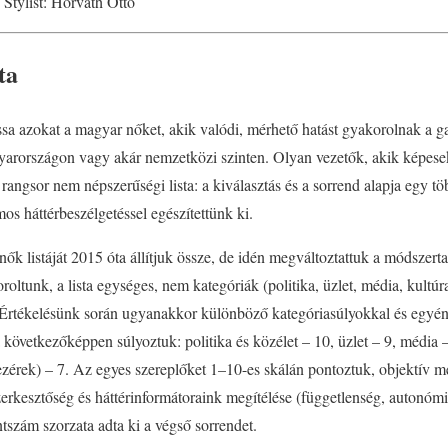
Stylist: Horváth Ottó
ta
sa azokat a magyar nőket, akik valódi, mérhető hatást gyakorolnak a ga
gyarországon vagy akár nemzetközi szinten. Olyan vezetők, akik képese
 rangsor nem népszerűségi lista: a kiválasztás és a sorrend alapja egy t
mos háttérbeszélgetéssel egészítettünk ki.
k listáját 2015 óta állítjuk össze, de idén megváltoztattuk a módszerta
roltunk, a lista egységes, nem kategóriák (politika, üzlet, média, kultúr
 Értékelésünk során ugyanakkor különböző kategóriasúlyokkal és egyé
következőképpen súlyoztuk: politika és közélet – 10, üzlet – 9, média –
zérek) – 7. Az egyes szereplőket 1–10-es skálán pontoztuk, objektív 
 szerkesztőség és háttérinformátoraink megítélése (függetlenség, autonóm
tszám szorzata adta ki a végső sorrendet.