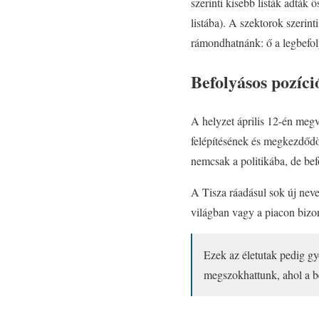
szerinti kisebb listák adták 
listába). A szektorok szerint
rámondhatnánk: ő a legbefo
Befolyásos pozíci
A helyzet április 12-én megv
felépítésének és megkezdődöt
nemcsak a politikába, de bef
A Tisza ráadásul sok új neve
világban vagy a piacon bizon
Ezek az életutak pedig gy
megszokhattunk, ahol a b