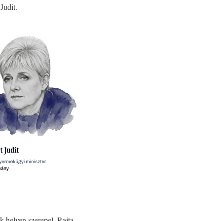
Judit.
k helyen szerepel. Rajta