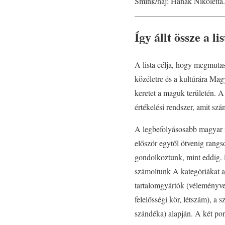
Smink/haj: Hanák Nikoletta. 
Így állt össze a lis
A lista célja, hogy megmutas
közéletre és a kultúrára Ma
keretet a maguk területén. A
értékelési rendszer, amit szá
A legbefolyásosabb magyar nő
először egytől ötvenig rangso
gondolkoztunk, mint eddig.
számoltunk A kategóriákat a 
tartalomgyártók (véleményve
felelősségi kör, létszám), a
szándéka) alapján. A két pon