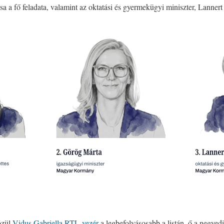
ása a fő feladata, valamint az oktatási és gyermekügyi miniszter, Lannert 
özül
Vidus Gabriella RTL-vezér
a legbefolyásosabb a listán, ő a negyedi