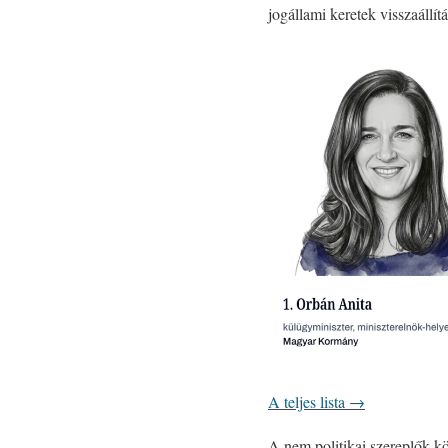
jogállami keretek visszaállít
A teljes lista →
A nem politikai szereplők k