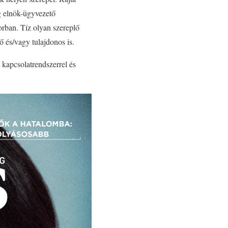
g elnök-ügyvezető
orban. Tíz olyan szereplő
tő és/vagy tulajdonos is.
t kapcsolatrendszerrel és