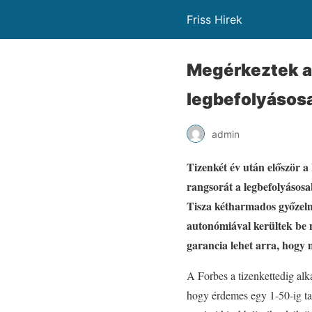
Friss Hirek
Megérkeztek a
legbefolyásosa
admin
Tizenkét év után először a 
rangsorát a legbefolyásosa
Tisza kétharmados győzelme
autonómiával kerültek be nő
garancia lehet arra, hogy
A Forbes a tizenkettedig alka
hogy érdemes egy 1-50-ig ta