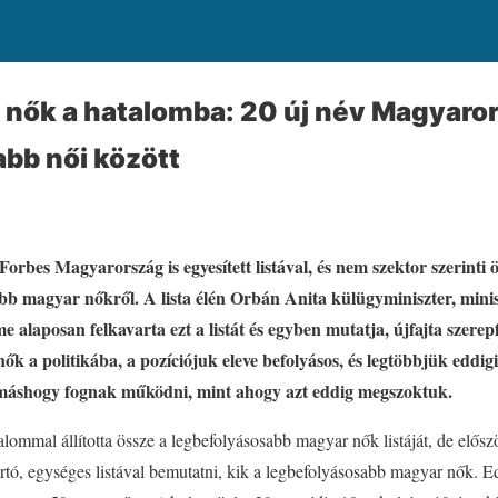
 nők a hatalomba: 20 új név Magyaro
bb női között
Forbes Magyarország is egyesített listával, és nem szektor szerinti ö
bb magyar nőkről. A lista élén Orbán Anita külügyminiszter, minis
 alaposan felkavarta ezt a listát és egyben mutatja, újfajta szerep
k a politikába, a pozíciójuk eleve befolyásos, és legtöbbjük eddigi
 máshogy fognak működni, mint ahogy azt eddig megszoktuk.
lommal állította össze a legbefolyásosabb magyar nők listáját, de előszö
rtó, egységes listával bemutatni, kik a legbefolyásosabb magyar nők. E