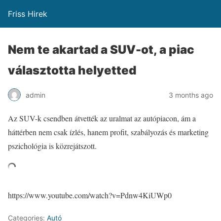
Friss Hirek
Nem te akartad a SUV-ot, a piac
választotta helyetted
admin
3 months ago
Az SUV-k csendben átvették az uralmat az autópiacon, ám a
háttérben nem csak ízlés, hanem profit, szabályozás és marketing
pszichológia is közrejátszott.
https://www.youtube.com/watch?v=Pdnw4KiUWp0
Categories:
Autó