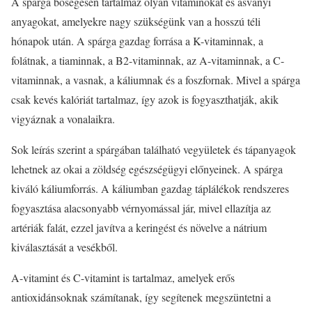
A spárga bőségesen tartalmaz olyan vitaminokat és ásványi
anyagokat, amelyekre nagy szükségünk van a hosszú téli
hónapok után. A spárga gazdag forrása a K-vitaminnak, a
folátnak, a tiaminnak, a B2-vitaminnak, az A-vitaminnak, a C-
vitaminnak, a vasnak, a káliumnak és a foszfornak. Mivel a spárga
csak kevés kalóriát tartalmaz, így azok is fogyaszthatják, akik
vigyáznak a vonalaikra.
Sok leírás szerint a spárgában található vegyületek és tápanyagok
lehetnek az okai a zöldség egészségügyi előnyeinek. A spárga
kiváló káliumforrás. A káliumban gazdag táplálékok rendszeres
fogyasztása alacsonyabb vérnyomással jár, mivel ellazítja az
artériák falát, ezzel javítva a keringést és növelve a nátrium
kiválasztását a vesékből.
A-vitamint és C-vitamint is tartalmaz, amelyek erős
antioxidánsoknak számítanak, így segítenek megszüntetni a