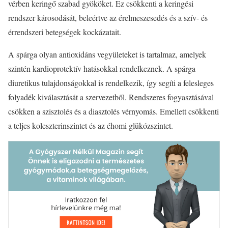
vérben keringő szabad gyököket. Ez csökkenti a keringési
rendszer károsodását, beleértve az érelmeszesedés és a szív- és
érrendszeri betegségek kockázatait.
A spárga olyan antioxidáns vegyületeket is tartalmaz, amelyek
szintén kardioprotektív hatásokkal rendelkeznek. A spárga
diuretikus tulajdonságokkal is rendelkezik, így segíti a felesleges
folyadék kiválasztását a szervezetből. Rendszeres fogyasztásával
csökken a szisztolés és a diasztolés vérnyomás. Emellett csökkenti
a teljes koleszterinszintet és az éhomi glükózszintet.