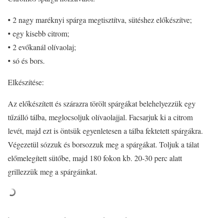
• 2 nagy maréknyi spárga megtisztítva, sütéshez előkészítve;
• egy kisebb citrom;
• 2 evőkanál olívaolaj;
• só és bors.
Elkészítése:
Az előkészített és szárazra törölt spárgákat belehelyezzük egy
tűzálló tálba, meglocsoljuk olívaolajjal. Facsarjuk ki a citrom
levét, majd ezt is öntsük egyenletesen a tálba fektetett spárgákra.
Végezetül sózzuk és borsozzuk meg a spárgákat. Toljuk a tálat
előmelegített sütőbe, majd 180 fokon kb. 20-30 perc alatt
grillezzük meg a spárgáinkat.